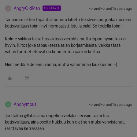
AngryOldMan
ALOITTAJA
Forum|Forum|15 years ago
A
Tänään se sitten tapahtui: Sonera lähetti tekstiviestin, jonka mukaan
kotisivutilaus toimii nyt normaalisti. Istu ja pala! Se todella toimii!
Kolme viikkoa tässä hässäkässä vierähti, mutta loppu hyvin, kaikki
hyvin. Kiitos joka tapauksessa asian korjaamisesta, vaikka tässä
vähän tunteet ehtivätkin kuumentua parikin kertaa.
Nimimerkki Edelleen vanha, mutta vähemmän kiukkuinen :-)
Anonymous
Forum|Forum|15 years ago
A
Joo taitaa jyllätä sama ongelma vieläkin, ei vain toimi tuo
kotisivutilaus, aina osoite hukkuu kun olet sen muka vahvistanut,
rasittavaa kerrassaan