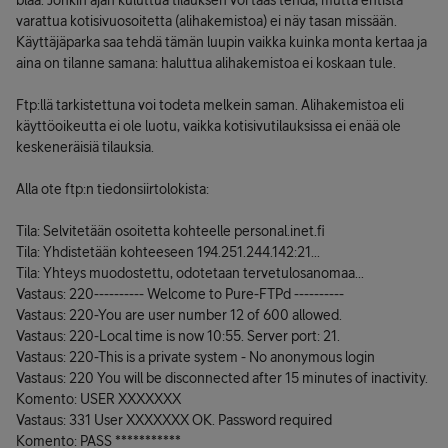
blaa. Jonkin ajan kuluttua tilauksen voi taas tehdä, mutta entistä
varattua kotisivuosoitetta (alihakemistoa) ei näy tasan missään.
Käyttäjäparka saa tehdä tämän luupin vaikka kuinka monta kertaa ja
aina on tilanne samana: haluttua alihakemistoa ei koskaan tule.
Ftp:llä tarkistettuna voi todeta melkein saman. Alihakemistoa eli
käyttöoikeutta ei ole luotu, vaikka kotisivutilauksissa ei enää ole
keskeneräisiä tilauksia.
Alla ote ftp:n tiedonsiirtolokista:
Tila: Selvitetään osoitetta kohteelle personal.inet.fi
Tila: Yhdistetään kohteeseen 194.251.244.142:21...
Tila: Yhteys muodostettu, odotetaan tervetulosanomaa...
Vastaus: 220---------- Welcome to Pure-FTPd ----------
Vastaus: 220-You are user number 12 of 600 allowed.
Vastaus: 220-Local time is now 10:55. Server port: 21.
Vastaus: 220-This is a private system - No anonymous login
Vastaus: 220 You will be disconnected after 15 minutes of inactivity.
Komento: USER XXXXXXX
Vastaus: 331 User XXXXXXX OK. Password required
Komento: PASS ***********