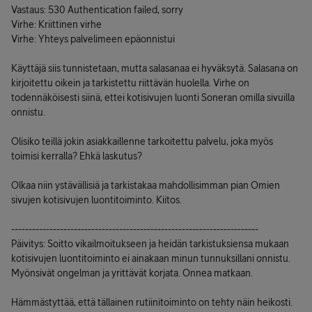
Vastaus: 530 Authentication failed, sorry
Virhe: Kriittinen virhe
Virhe: Yhteys palvelimeen epäonnistui
Käyttäjä siis tunnistetaan, mutta salasanaa ei hyväksytä. Salasana on
kirjoitettu oikein ja tarkistettu riittävän huolella. Virhe on
todennäköisesti siinä, ettei kotisivujen luonti Soneran omilla sivuilla
onnistu.
Olisiko teillä jokin asiakkaillenne tarkoitettu palvelu, joka myös
toimisi kerralla? Ehkä laskutus?
Olkaa niin ystävällisiä ja tarkistakaa mahdollisimman pian Omien
sivujen kotisivujen luontitoiminto. Kiitos.
-----------------------------------------------------------------------
Päivitys: Soitto vikailmoitukseen ja heidän tarkistuksiensa mukaan
kotisivujen luontitoiminto ei ainakaan minun tunnuksillani onnistu.
Myönsivät ongelman ja yrittävät korjata. Onnea matkaan.
Hämmästyttää, että tällainen rutiinitoiminto on tehty näin heikosti.