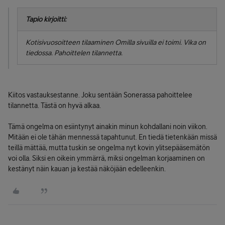
Tapio kirjoitti:
Kotisivuosoitteen tilaaminen Omilla sivuilla ei toimi. Vika on
tiedossa. Pahoittelen tilannetta.
Kiitos vastauksestanne. Joku sentään Sonerassa pahoittelee
tilannetta. Tästä on hyvä alkaa.
Tämä ongelma on esiintynyt ainakin minun kohdallani noin viikon.
Mitään ei ole tähän mennessä tapahtunut. En tiedä tietenkään missä
teillä mättää, mutta tuskin se ongelma nyt kovin ylitsepääsemätön
voi olla. Siksi en oikein ymmärrä, miksi ongelman korjaaminen on
kestänyt näin kauan ja kestää näköjään edelleenkin.