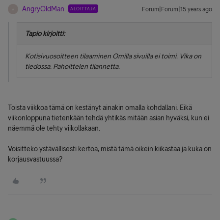
AngryOldMan
ALOITTAJA
Forum|Forum|15 years ago
A
Tapio kirjoitti:
Kotisivuosoitteen tilaaminen Omilla sivuilla ei toimi. Vika on
tiedossa. Pahoittelen tilannetta.
Toista viikkoa tämä on kestänyt ainakin omalla kohdallani. Eikä
viikonloppuna tietenkään tehdä yhtikäs mitään asian hyväksi, kun ei
näemmä ole tehty viikollakaan.
Voisitteko ystävällisesti kertoa, mistä tämä oikein kiikastaa ja kuka on
korjausvastuussa?