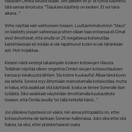
tilauksen Omilta sivuilta sisään. Sen jälkeen on jo 16 tuntia tuijotettu
tätä samaa ilmoitusta: "Tilauksesi käsittely on kesken. Et voi tänä
aikana..."
Virhe näyttää vain vaihtuneen toiseen. Luultavimmatummin "tilaus"
on käsitelty jossain vaiheessa ja sitten ollaan taas entisessä eli Omat
sivut ilmoittavat, että sinulla on 25 megatavua kotisivutilaa
käytettävissäsi eli mitään ei ole tapahtunut kuten ei ole tähänkään
asti. Hoh hoijakkaa...
Kelasin näitä viestejä takaisinpäin koskien kotisivujen tilausta.
Teillähän näyttää olleen ongelmia Omien sivujen kotisivutilauksen
kanssa jo lokakuusta lähtien. Siis kolme kuukautta! Alkaa tämä kuvio
siis selvitä. Sonera myy liittymiään mainostamalla kotisivutilaa, mutta
ei halua, että asiakkaat sitä käyttävät, koska se lienee Soneralle liian
työlästä. Siksi asiakkaat väsytetään ilmoittamalla kuukaudesta
toiseen, että Omilla sivuilla "on tällä hetkellä häiriö...".
Jos ylläoleva hypoteesi on väärä, niin ainoa johtopäätös on, ettei
kotisivuhomma ole lainkaan Soneran hallinnassa. Joko siksi ettei sitä
haluta, tai siksi, ettei yksinkertaisesti osata.