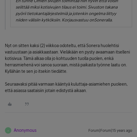
En tunne Omien sivujen toimintaa niin hyvin että voisin
selittää miksi kotisivujen tilaus ei toimi. Sivuston takana
pyörii tietokantajärjestelmiä ja jotenkin ongelma liittyy
niiden välisiin kytköksiin. Korjausvastuu onSoneralla.
Nyt on sitten kaksi (2) viikkoa odoteltu, että Sonera huolehtisi
vastuustaan ja asiakkaastaan. Vieläkään en pysty avaamaan itselleni
kotisivua. Tämä alkaa olla jo kohtuuden tuolla puolen, enkä
herrasmiehenä voi sanoa suoraan, mistä paikasta työnne laatu on.
Kyllähän te sen jo itsekin tiedätte.
Seuraavaksi pitää varmaan kääntyä kuluttaja-asiamiehen puoleen,
että asiassa saataisiin jotain edistystä aikaan.
Anonymous
Forum|Forum|15 years ago
A