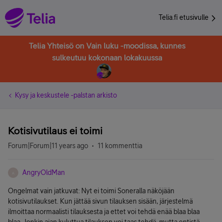
Telia.fi etusivulle
Telia Yhteisö on Vain luku -moodissa, kunnes
sulkeutuu kokonaan lokakuussa
Kysy ja keskustele -palstan arkisto
Kotisivutilaus ei toimi
Forum|Forum|11 years ago
11 kommenttia
AngryOldMan
A
Ongelmat vain jatkuvat: Nyt ei toimi Soneralla näköjään
kotisivutilaukset. Kun jättää sivun tilauksen sisään, järjestelmä
ilmoittaa normaalisti tilauksesta ja ettet voi tehdä enää blaa blaa