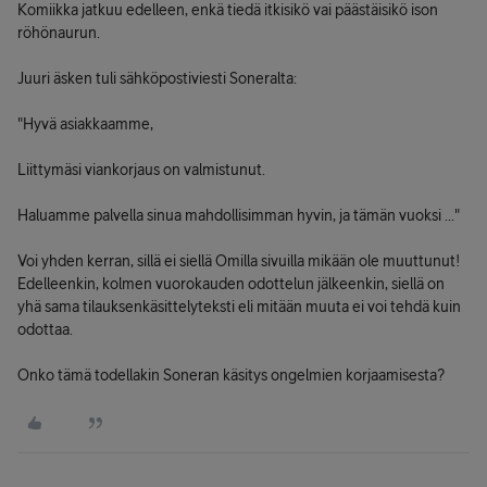
Komiikka jatkuu edelleen, enkä tiedä itkisikö vai päästäisikö ison
röhönaurun.
Juuri äsken tuli sähköpostiviesti Soneralta:
"Hyvä asiakkaamme,
Liittymäsi viankorjaus on valmistunut.
Haluamme palvella sinua mahdollisimman hyvin, ja tämän vuoksi ..."
Voi yhden kerran, sillä ei siellä Omilla sivuilla mikään ole muuttunut!
Edelleenkin, kolmen vuorokauden odottelun jälkeenkin, siellä on
yhä sama tilauksenkäsittelyteksti eli mitään muuta ei voi tehdä kuin
odottaa.
Onko tämä todellakin Soneran käsitys ongelmien korjaamisesta?