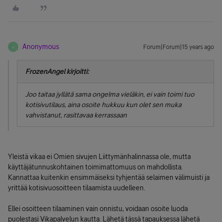
Anonymous
Forum|Forum|15 years ago
A
FrozenAngel kirjoitti:
Joo taitaa jyllätä sama ongelma vieläkin, ei vain toimi tuo
kotisivutilaus, aina osoite hukkuu kun olet sen muka
vahvistanut, rasittavaa kerrassaan
Yleistä vikaa ei Omien sivujen Liittymänhalinnassa ole, mutta
käyttäjätunnuskohtainen toimimattomuus on mahdollista.
Kannattaa kuitenkin ensimmäiseksi tyhjentää selaimen välimuisti ja
yrittää kotisivuosoitteen tilaamista uudelleen.
Ellei osoitteen tilaaminen vain onnistu, voidaan osoite luoda
puolestasi Vikapalvelun kautta. Lähetä tässä tapauksessa lähetä