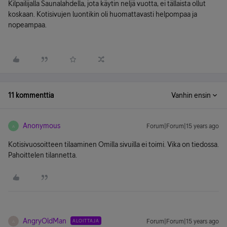
Kilpailijalla Saunalahdella, jota käytin neljä vuotta, ei tällaista ollut
koskaan. Kotisivujen luontikin oli huomattavasti helpompaa ja
nopeampaa.
11 kommenttia
Vanhin ensin
Anonymous
Forum|Forum|15 years ago
A
Kotisivuosoitteen tilaaminen Omilla sivuilla ei toimi. Vika on tiedossa.
Pahoittelen tilannetta.
AngryOldMan
ALOITTAJA
Forum|Forum|15 years ago
A