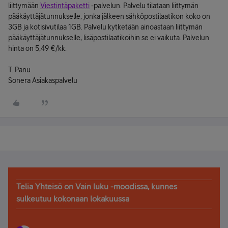
liittymään
Viestintäpaketti
-palvelun. Palvelu tilataan liittymän
pääkäyttäjätunnukselle, jonka jälkeen sähköpostilaatikon koko on
3GB ja kotisivutilaa 1GB. Palvelu kytketään ainoastaan liittymän
pääkäyttäjätunnukselle, lisäpostilaatikoihin se ei vaikuta. Palvelun
hinta on 5,49 €/kk.
T. Panu
Sonera Asiakaspalvelu
Telia Yhteisö on Vain luku -moodissa, kunnes
sulkeutuu kokonaan lokakuussa