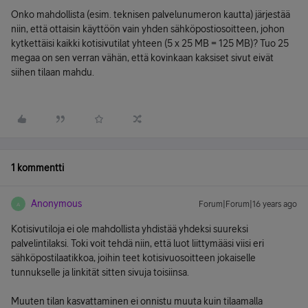
Onko mahdollista (esim. teknisen palvelunumeron kautta) järjestää
niin, että ottaisin käyttöön vain yhden sähköpostiosoitteen, johon
kytkettäisi kaikki kotisivutilat yhteen (5 x 25 MB = 125 MB)? Tuo 25
megaa on sen verran vähän, että kovinkaan kaksiset sivut eivät
siihen tilaan mahdu.
1 kommentti
Anonymous
Forum|Forum|16 years ago
A
Kotisivutiloja ei ole mahdollista yhdistää yhdeksi suureksi
palvelintilaksi. Toki voit tehdä niin, että luot liittymääsi viisi eri
sähköpostilaatikkoa, joihin teet kotisivuosoitteen jokaiselle
tunnukselle ja linkität sitten sivuja toisiinsa.
Muuten tilan kasvattaminen ei onnistu muuta kuin tilaamalla