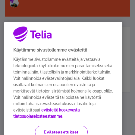
Älä jää paitsi – osallistu ja voita!
Tilaa Telian uutiskirje ja olet mukana arvonnassa.
Käytämme sivustollamme evästeitä
Samalla saat parhaat asiakasedut suoraan
Käytämme sivustollamme evästeitä ja vastaavia
sähköpostiisi.
teknologioita käyttökokemuksen parantamiseksi sekä
toiminnallisiin, tilastollisiin ja markkinointitarkoituksiin.
Voit hallinnoida evästevalintojasi alla. Kaikki luokat
Tilaa nyt
sisältävät kolmansien osapuolien evästeitä ja
merkitsevät tietojen siirtämistä kolmansille osapuolille.
Voit hallinnoida evästeitä tai poistaa ne käytöstä
milloin tahansa evästeasetuksissa. Lisätietoja
evästeistä saat
evästeitä koskevasta
tietosuojaselosteestamme.
Käyttöehdot
Accessibility statement
Evästeasetukset