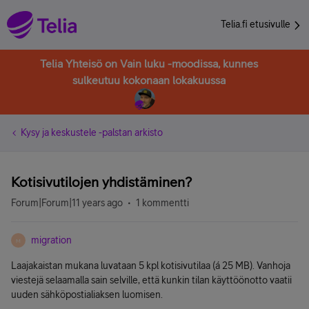
Telia.fi etusivulle
Telia Yhteisö on Vain luku -moodissa, kunnes
sulkeutuu kokonaan lokakuussa
Kysy ja keskustele -palstan arkisto
Kotisivutilojen yhdistäminen?
Forum|Forum|11 years ago
1 kommentti
migration
M
Laajakaistan mukana luvataan 5 kpl kotisivutilaa (á 25 MB). Vanhoja
viestejä selaamalla sain selville, että kunkin tilan käyttöönotto vaatii
uuden sähköpostialiaksen luomisen.