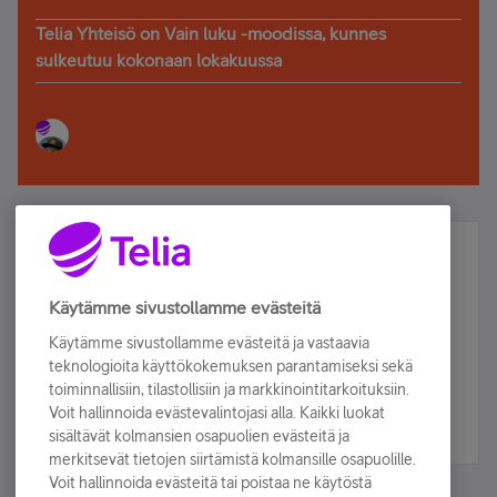
Telia Yhteisö on Vain luku -moodissa, kunnes
sulkeutuu kokonaan lokakuussa
Älä jää paitsi – osallistu ja voita!
Tilaa Telian uutiskirje ja olet mukana arvonnassa.
Käytämme sivustollamme evästeitä
Samalla saat parhaat asiakasedut suoraan
Käytämme sivustollamme evästeitä ja vastaavia
sähköpostiisi.
teknologioita käyttökokemuksen parantamiseksi sekä
toiminnallisiin, tilastollisiin ja markkinointitarkoituksiin.
Voit hallinnoida evästevalintojasi alla. Kaikki luokat
Tilaa nyt
sisältävät kolmansien osapuolien evästeitä ja
merkitsevät tietojen siirtämistä kolmansille osapuolille.
Voit hallinnoida evästeitä tai poistaa ne käytöstä