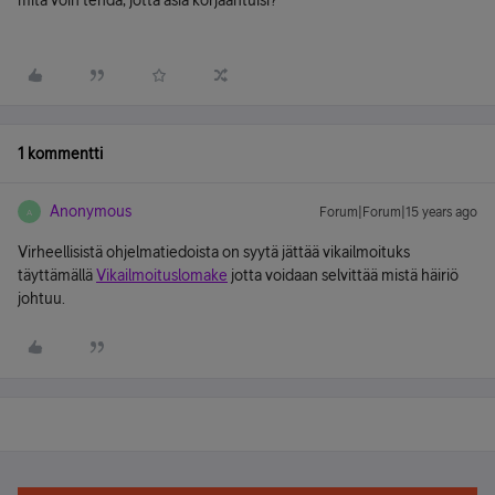
mitä voin tehdä, jotta asia korjaantuisi?
1 kommentti
Anonymous
Forum|Forum|15 years ago
A
Virheellisistä ohjelmatiedoista on syytä jättää vikailmoituks
täyttämällä
Vikailmoituslomake
jotta voidaan selvittää mistä häiriö
johtuu.