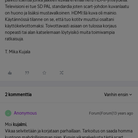
päivitti itsensä jonka jälkeen kuvaa ei enää heru HDMI-yhteydellä.
Televisioni ei tue SD PAL standardia joten scart-johdon kuvanlaatu
on huono ja lisäksi mustavalkoinen. HDMI:llä kuva oli mainio.
Käytännössä tilanne on se, että tuo kotitv muuttui osaltani
käyttökelvottomaksi. Toivottavasti asiaan on tulossa korjaus
nopeasti tai alan katselemaan löytyisikö muita toimivampia
ratkaisuja.
T. Mika Kujala
2 kommenttia
Vanhin ensin
Anonymous
Forum|Forum|13 years ago
A
Moi
kujalmi
,
Vikaa selvitetään ja korjataan parhaillaan. Tarkoitus on saada homma
kuntoon mahdollisimman pian. Kysyin vikapalvelusta tästä scart