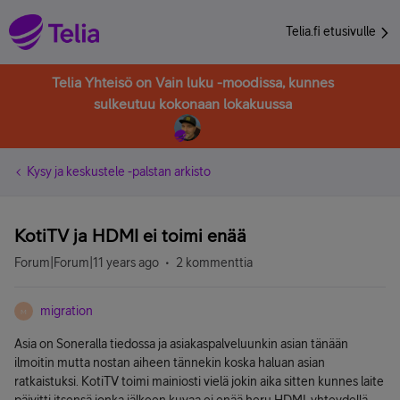
Telia.fi etusivulle
Telia Yhteisö on Vain luku -moodissa, kunnes
sulkeutuu kokonaan lokakuussa
Kysy ja keskustele -palstan arkisto
KotiTV ja HDMI ei toimi enää
Forum|Forum|11 years ago
2 kommenttia
migration
M
Asia on Soneralla tiedossa ja asiakaspalveluunkin asian tänään
ilmoitin mutta nostan aiheen tännekin koska haluan asian
ratkaistuksi. KotiTV toimi mainiosti vielä jokin aika sitten kunnes laite