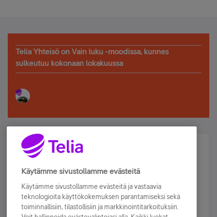
Telia Yhteisö on Vain luku -moodissa, kunnes
sulkeutuu kokonaan lokakuussa
Älä jää paitsi – osallistu ja voita!
Tilaa Telian uutiskirje ja olet mukana arvonnassa.
Käytämme sivustollamme evästeitä
Samalla saat parhaat asiakasedut suoraan
Käytämme sivustollamme evästeitä ja vastaavia
sähköpostiisi.
teknologioita käyttökokemuksen parantamiseksi sekä
toiminnallisiin, tilastollisiin ja markkinointitarkoituksiin.