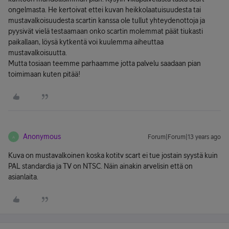
ongelmasta. He kertoivat ettei kuvan heikkolaatuisuudesta tai
mustavalkoisuudesta scartin kanssa ole tullut yhteydenottoja ja
pyysivät vielä testaamaan onko scartin molemmat päät tiukasti
paikallaan, löysä kytkentä voi kuulemma aiheuttaa
mustavalkoisuutta.
Mutta tosiaan teemme parhaamme jotta palvelu saadaan pian
toimimaan kuten pitää!
Anonymous
Forum|Forum|13 years ago
A
Kuva on mustavalkoinen koska kotitv scart ei tue jostain syystä kuin
PAL standardia ja TV on NTSC. Näin ainakin arvelisin että on
asianlaita.