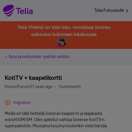
Telia.fi etusivulle
Telia Yhteisö on Vain luku -moodissa, kunnes
sulkeutuu kokonaan lokakuussa
Kysy ja keskustele -palstan arkisto
KotiTV + kaapelikortti
Forum|Forum|11 years ago
1 kommentti
migration
M
Meillä on tällä hetkellä Soneran kaapeli-tv ja laajakaista
extra100M/5M. Olen ajatellut vaihtaa Soneran KotiTV:n
superpakettiin. Muutama kysymys kuitenkin vielä hiertää.