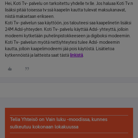
Hei, Koti Tv- palvelu on tarkoitettu yhdelle tv:lle. Jos haluaa Koti Tv:n
lisäksi pitää toisessa tv:ssä kaapelin kautta tulevat maksukanavat,
niistä maksetaan erikseen.
Koti Tv- palvelun saa käyttöön, jos talouteesi saa kaapelinetin lisäksi
24M Adsl-yhteyden. Koti Tv- palvelu käyttää Adsl- yhteyttä, jolloin
modeemi kytketään puhelinpistokkeeseen ja digiboksi modeemiin.
Koti Tv- palvelun myötä nettiyhteytesi tulee Adsl- modeemin
kautta, jolloin kaapelimodeemi jää pois käytöstä. Lisätietoa
kytkennöistä ja laitteista saat tästä
linkistä
.
Telia Yhteisö on Vain luku -moodissa, kunnes
sulkeutuu kokonaan lokakuussa