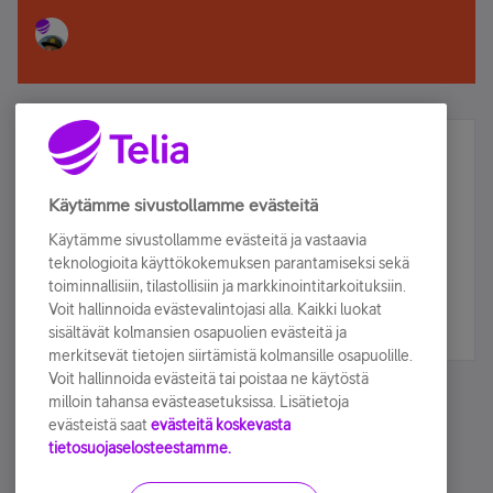
Älä jää paitsi – osallistu ja voita!
Tilaa Telian uutiskirje ja olet mukana arvonnassa.
Käytämme sivustollamme evästeitä
Samalla saat parhaat asiakasedut suoraan
Käytämme sivustollamme evästeitä ja vastaavia
sähköpostiisi.
teknologioita käyttökokemuksen parantamiseksi sekä
toiminnallisiin, tilastollisiin ja markkinointitarkoituksiin.
Voit hallinnoida evästevalintojasi alla. Kaikki luokat
Tilaa nyt
sisältävät kolmansien osapuolien evästeitä ja
merkitsevät tietojen siirtämistä kolmansille osapuolille.
Voit hallinnoida evästeitä tai poistaa ne käytöstä
milloin tahansa evästeasetuksissa. Lisätietoja
evästeistä saat
evästeitä koskevasta
tietosuojaselosteestamme.