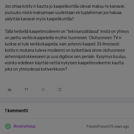
Jos ottaa kotitv:n kautta jo kaapelikortilla olevat maksu-tv kanavat,
joutuuko niistä maksamaan uudestaan eli tuplahinnan jos haluaa
säilyttää kanavat myös kaapelikortilla?
Tällä hetkellä kaapelimodeemi on "teknisessätilassa" mistä on yhteys
on jaettu verkkokaapeleilla muihin huoneisiin. Olohuoneen TV:n
luokse ei tule verkkokaapelia, vain antenni kaapeli. Eli ilmeisesti
kotitv:n mukana tuleva modeemi on kytkettävä sinne olohuoneen
antennipistokkeeseen ja uusi digiboxi sen perään. Kysymys kuuluu,
voinko edelleen käyttää nettiä nykyisen kaapelimodeemin kautta
joka on yhteydessä kotiverkkoon?
1 kommentti
Anonymous
Forum|Forum|15 years ago
A