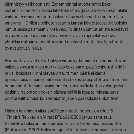
käynnistyy valikkoon asti. Ennemmin tai myöhemmin boksi
kuitenkin ilmeisesti lakkaa lähettämästä signaalia koska kuvan tilalle
vaihtuu tv:n sininen ruutu, boksi lakkaa vastaamasta komentoihin
yms yms. HDMI:stä poiketen scartin kanssa käytettäessä jää boksiin
jumiutuessa palamaan vihreä valo. Toisinaan jumiutumista edeltävät
myös erilaiset kuvahäiriöt, nyt viimeksi valikkoja selatesa kuva
yhtäkkiä osittain kahdentui ja hetken päästä ruutu täyttyi vihreillä
pystysuorilla viivoilla.
Huomattavaa vielä että boksiin virran kytkeminen on huomattavan
vaikeaa koska mikään merkkivalo boksissa ei pala (kosketushäiriö?)
mikäli boksissa kiinni olevaa virtaliittimen päätä ei kierrä
epämääräistä määrää, mitään erityistä kosketuspistettä en tosin ole
huomannut. Tämän havainnon tein kun eräällä kertaa vahingossa
koskin virtajohtoon boksin ollessa päällä ja jopa toimiessa, kuva
poistui välittömästi kun virtajohto ja sen pää boksissa liikahtivat.
Näiden häiriöiden aikana ADSL:n mitattu nopeus on ollut 15-
17Mbit/s. Telkkari on Mirain DTL632-E500 ja tuo aamusella
toimitettu boksi on tämä perusmalli vailla tallennusominaisuutta
(Motorola VIP1903. Boksi on sijoitettu tv-tason alempaan lokeroon