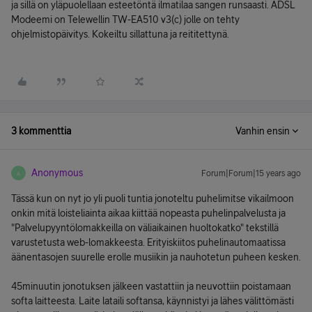
ja sillä on yläpuolellaan esteetöntä ilmatilaa sangen runsaasti. ADSL
Modeemi on Telewellin TW-EA510 v3(c) jolle on tehty
ohjelmistopäivitys. Kokeiltu sillattuna ja reititettynä.
3 kommenttia
Vanhin ensin
Anonymous
Forum|Forum|15 years ago
A
Tässä kun on nyt jo yli puoli tuntia jonoteltu puhelimitse vikailmoon
onkin mitä loisteliainta aikaa kiittää nopeasta puhelinpalvelusta ja
"Palvelupyyntölomakkeilla on väliaikainen huoltokatko" tekstillä
varustetusta web-lomakkeesta. Erityiskiitos puhelinautomaatissa
äänentasojen suurelle erolle musiikin ja nauhotetun puheen kesken.
45minuutin jonotuksen jälkeen vastattiin ja neuvottiin poistamaan
softa laitteesta. Laite lataili softansa, käynnistyi ja lähes välittömästi