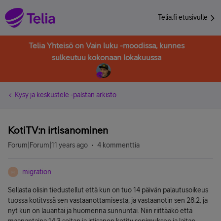
Telia.fi etusivulle
Telia Yhteisö on Vain luku -moodissa, kunnes
sulkeutuu kokonaan lokakuussa
Kysy ja keskustele -palstan arkisto
KotiTV:n irtisanominen
Forum|Forum|11 years ago
4 kommenttia
migration
M
Sellasta olisin tiedustellut että kun on tuo 14 päivän palautusoikeus
tuossa kotitvssä sen vastaanottamisesta, ja vastaanotin sen 28.2, ja
nyt kun on lauantai ja huomenna sunnuntai. Niin riittääkö että