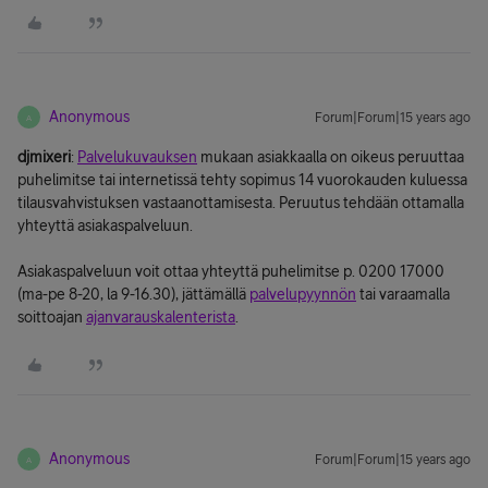
Anonymous
Forum|Forum|15 years ago
A
djmixeri
:
Palvelukuvauksen
mukaan asiakkaalla on oikeus peruuttaa
puhelimitse tai internetissä tehty sopimus 14 vuorokauden kuluessa
tilausvahvistuksen vastaanottamisesta. Peruutus tehdään ottamalla
yhteyttä asiakaspalveluun.
Asiakaspalveluun voit ottaa yhteyttä puhelimitse p. 0200 17000
(ma-pe 8-20, la 9-16.30), jättämällä
palvelupyynnön
tai varaamalla
soittoajan
ajanvarauskalenterista
.
Anonymous
Forum|Forum|15 years ago
A