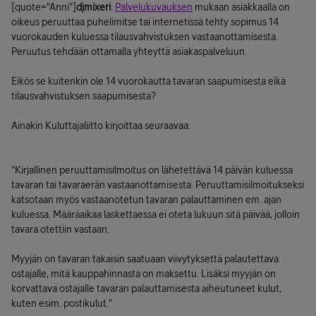
[quote="Anni"]
djmixeri
:
Palvelukuvauksen
mukaan asiakkaalla on
oikeus peruuttaa puhelimitse tai internetissä tehty sopimus 14
vuorokauden kuluessa tilausvahvistuksen vastaanottamisesta.
Peruutus tehdään ottamalla yhteyttä asiakaspalveluun.
Eikös se kuitenkin ole 14 vuorokautta tavaran saapumisesta eikä
tilausvahvistuksen saapumisesta?
Ainakin Kuluttajaliitto kirjoittaa seuraavaa:
"Kirjallinen peruuttamisilmoitus on lähetettävä 14 päivän kuluessa
tavaran tai tavaraerän vastaanottamisesta. Peruuttamisilmoitukseksi
katsotaan myös vastaanotetun tavaran palauttaminen em. ajan
kuluessa. Määräaikaa laskettaessa ei oteta lukuun sitä päivää, jolloin
tavara otettiin vastaan.
Myyjän on tavaran takaisin saatuaan viivytyksettä palautettava
ostajalle, mitä kauppahinnasta on maksettu. Lisäksi myyjän on
korvattava ostajalle tavaran palauttamisesta aiheutuneet kulut,
kuten esim. postikulut."