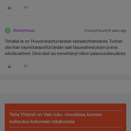
Anonymous
Forum|Forum|15 years ago
A
Tottakai se on 14 vuorokautta tavaran vastaanottamisesta. Tuohan
olisi ihan naurettavaa että tänään saat tilausvahvistuksen ja ensi
viikolla laitteet. Siinä olisit siis menettänyt viikon palautusoikeudesta.
Telia Yhteisö on Vain luku -moodissa, kunnes
sulkeutuu kokonaan lokakuussa