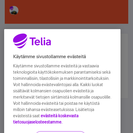
Älä jää paitsi – osallistu ja voita!
Tilaa Telian uutiskirje ja olet mukana arvonnassa.
Käytämme sivustollamme evästeitä
Samalla saat parhaat asiakasedut suoraan
Käytämme sivustollamme evästeitä ja vastaavia
sähköpostiisi.
teknologioita käyttökokemuksen parantamiseksi sekä
toiminnallisiin, tilastollisiin ja markkinointitarkoituksiin.
Voit hallinnoida evästevalintojasi alla. Kaikki luokat
Tilaa nyt
sisältävät kolmansien osapuolien evästeitä ja
merkitsevät tietojen siirtämistä kolmansille osapuolille.
Voit hallinnoida evästeitä tai poistaa ne käytöstä
milloin tahansa evästeasetuksissa. Lisätietoja
evästeistä saat
evästeitä koskevasta
tietosuojaselosteestamme.