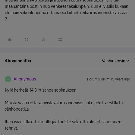
maanantaina 14.3 soitan ja irtisanon kotitv sopimuksen ja laitan
maanantaina postiin nuo vehkeet takaisinpäin. Kun ei vissiin kukaan
ole näin viikonloppuna ottamassa laitteita eikä irtisanomista vastaan
?
4 kommenttia
Vanhin ensin
Anonymous
Forum|Forum|15 years ago
A
Kyllä kerkeät 14.3 irtisanoa sopimuksen.
Muista vaatia että vahvistavat irtisanomisen joko tekstiviestillä tai
sähköpostilla.
Ihan vaan sillä että sinulle jää todiste siitä että olet irtisanomisen
tehnyt.