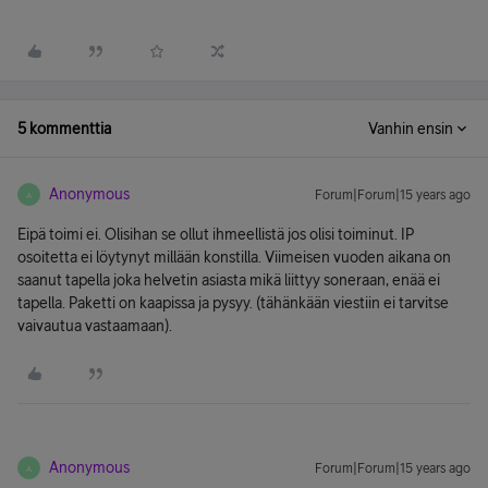
5 kommenttia
Vanhin ensin
Anonymous
Forum|Forum|15 years ago
A
Eipä toimi ei. Olisihan se ollut ihmeellistä jos olisi toiminut. IP
osoitetta ei löytynyt millään konstilla. Viimeisen vuoden aikana on
saanut tapella joka helvetin asiasta mikä liittyy soneraan, enää ei
tapella. Paketti on kaapissa ja pysyy. (tähänkään viestiin ei tarvitse
vaivautua vastaamaan).
Anonymous
Forum|Forum|15 years ago
A