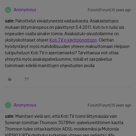
Anonymous
Forum|Forum|15 years ago
A
uate:
Pahoittelut viivästyneestä vastauksesta. Asiakastietojesi
mukaan liittymänopeus on päivittynyt 5.4.2011. Koti tv:n tulisi siis
nopeuden osalta ainakin toimia. Asiakastuki-sivustollamme on
yksityiskohtaiset ohjeet
Koti TV:n käyttöönottoon
. Olethan
hyödyntänyt myös mahdollisuuden yhteen maksuttomaan Helpson
tukipuheluun Koti TV:n asentamiseksi? Tarvittaessa voit ottaa
yhteyttä myös asiakaspalveluumme, mikäli et saa palvelua
toimimaan edellä mainittujen ohjeistusten avulla.
Anonymous
Forum|Forum|15 years ago
A
uate
: Mainitsen vielä sen, että Koti TV toimii liittymässäsi vain
Soneran toimittan Thomson TG789vn -palvelureitittimen kautta.
Thomson tulee ottaa käyttöön ADSL-modeemiksi ja Motorola
VIP1903 IPTV-digiboksi kytketään yhteen sen neljästä LAN-