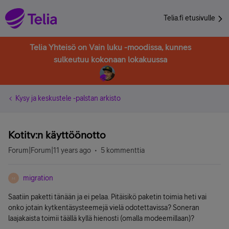
Telia.fi etusivulle
Telia Yhteisö on Vain luku -moodissa, kunnes
sulkeutuu kokonaan lokakuussa
Kysy ja keskustele -palstan arkisto
Kotitv:n käyttöönotto
Forum|Forum|11 years ago
5 kommenttia
migration
M
Saatiin paketti tänään ja ei pelaa. Pitäisikö paketin toimia heti vai
onko jotain kytkentäsysteemejä vielä odotettavissa? Soneran
laajakaista toimii täällä kyllä hienosti (omalla modeemillaan)?