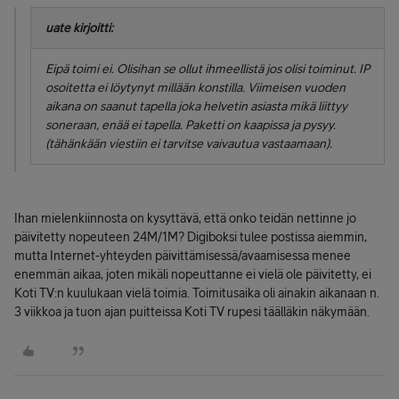
uate kirjoitti:
Eipä toimi ei. Olisihan se ollut ihmeellistä jos olisi toiminut. IP
osoitetta ei löytynyt millään konstilla. Viimeisen vuoden
aikana on saanut tapella joka helvetin asiasta mikä liittyy
soneraan, enää ei tapella. Paketti on kaapissa ja pysyy.
(tähänkään viestiin ei tarvitse vaivautua vastaamaan).
Ihan mielenkiinnosta on kysyttävä, että onko teidän nettinne jo
päivitetty nopeuteen 24M/1M? Digiboksi tulee postissa aiemmin,
mutta Internet-yhteyden päivittämisessä/avaamisessa menee
enemmän aikaa, joten mikäli nopeuttanne ei vielä ole päivitetty, ei
Koti TV:n kuulukaan vielä toimia. Toimitusaika oli ainakin aikanaan n.
3 viikkoa ja tuon ajan puitteissa Koti TV rupesi täälläkin näkymään.