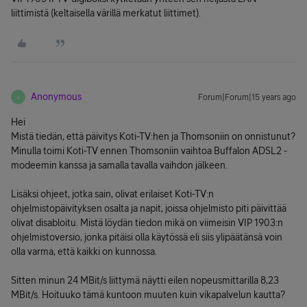
liittimistä (keltaisella värillä merkatut liittimet).
Anonymous
Forum|Forum|15 years ago
A
Hei
Mistä tiedän, että päivitys Koti-TV:hen ja Thomsoniin on onnistunut?
Minulla toimi Koti-TV ennen Thomsoniin vaihtoa Buffalon ADSL2 -
modeemin kanssa ja samalla tavalla vaihdon jälkeen.
Lisäksi ohjeet, jotka sain, olivat erilaiset Koti-TV:n
ohjelmistopäivityksen osalta ja napit, joissa ohjelmisto piti päivittää
olivat disabloitu. Mistä löydän tiedon mikä on viimeisin VIP 1903:n
ohjelmistoversio, jonka pitäisi olla käytössä eli siis ylipäätänsä voin
olla varma, että kaikki on kunnossa.
Sitten minun 24 MBit/s liittymä näytti eilen nopeusmittarilla 8,23
MBit/s. Hoituuko tämä kuntoon muuten kuin vikapalvelun kautta?