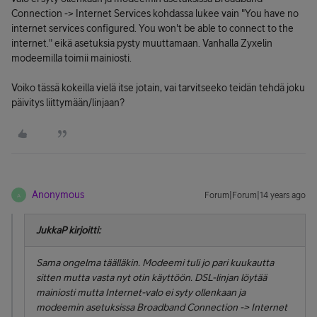
Connection -> Internet Services kohdassa lukee vain "You have no
internet services configured. You won't be able to connect to the
internet." eikä asetuksia pysty muuttamaan. Vanhalla Zyxelin
modeemilla toimii mainiosti.
Voiko tässä kokeilla vielä itse jotain, vai tarvitseeko teidän tehdä joku
päivitys liittymään/linjaan?
Anonymous
Forum|Forum|14 years ago
A
JukkaP kirjoitti:
Sama ongelma täälläkin. Modeemi tuli jo pari kuukautta
sitten mutta vasta nyt otin käyttöön. DSL-linjan löytää
mainiosti mutta Internet-valo ei syty ollenkaan ja
modeemin asetuksissa Broadband Connection -> Internet