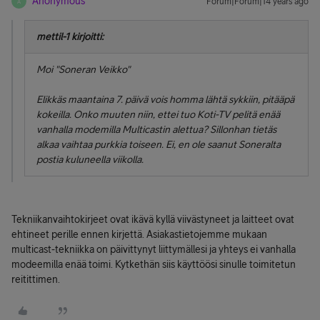
Anonymous
Forum|Forum|14 years ago
A
mettil-1 kirjoitti:
Moi "Soneran Veikko"
Elikkäs maantaina 7. päivä vois homma lähtä sykkiin, pitääpä
kokeilla. Onko muuten niin, ettei tuo Koti-TV pelitä enää
vanhalla modemilla Multicastin alettua? Sillonhan tietäs
alkaa vaihtaa purkkia toiseen. Ei, en ole saanut Soneralta
postia kuluneella viikolla.
Tekniikanvaihtokirjeet ovat ikävä kyllä viivästyneet ja laitteet ovat
ehtineet perille ennen kirjettä. Asiakastietojemme mukaan
multicast-tekniikka on päivittynyt liittymällesi ja yhteys ei vanhalla
modeemilla enää toimi. Kytkethän siis käyttöösi sinulle toimitetun
reitittimen.