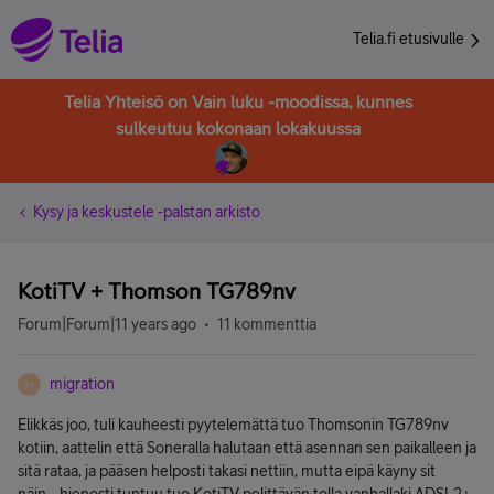
Telia.fi etusivulle
Telia Yhteisö on Vain luku -moodissa, kunnes
sulkeutuu kokonaan lokakuussa
Kysy ja keskustele -palstan arkisto
KotiTV + Thomson TG789nv
Forum|Forum|11 years ago
11 kommenttia
migration
M
Elikkäs joo, tuli kauheesti pyytelemättä tuo Thomsonin TG789nv
kotiin, aattelin että Soneralla halutaan että asennan sen paikalleen ja
sitä rataa, ja pääsen helposti takasi nettiin, mutta eipä käyny sit