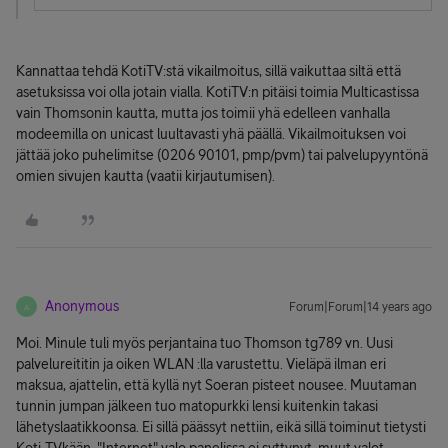
Kannattaa tehdä KotiTV:stä vikailmoitus, sillä vaikuttaa siltä että
asetuksissa voi olla jotain vialla. KotiTV:n pitäisi toimia Multicastissa
vain Thomsonin kautta, mutta jos toimii yhä edelleen vanhalla
modeemilla on unicast luultavasti yhä päällä. Vikailmoituksen voi
jättää joko puhelimitse (0206 90101, pmp/pvm) tai palvelupyyntönä
omien sivujen kautta (vaatii kirjautumisen).
Anonymous
Forum|Forum|14 years ago
A
Moi. Minule tuli myös perjantaina tuo Thomson tg789 vn. Uusi
palvelureititin ja oiken WLAN :lla varustettu. Vieläpä ilman eri
maksua, ajattelin, että kyllä nyt Soeran pisteet nousee. Muutaman
tunnin jumpan jälkeen tuo matopurkki lensi kuitenkin takasi
lähetyslaatikkoonsa. Ei sillä päässyt nettiin, eikä sillä toiminut tietysti