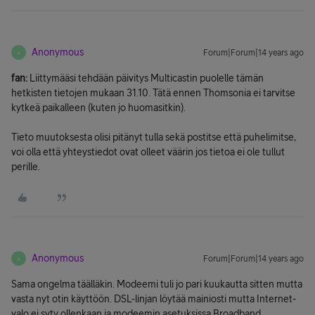
Anonymous
Forum|Forum|14 years ago
A
fan:
Liittymääsi tehdään päivitys Multicastin puolelle tämän
hetkisten tietojen mukaan 31.10. Tätä ennen Thomsonia ei tarvitse
kytkeä paikalleen (kuten jo huomasitkin).
Tieto muutoksesta olisi pitänyt tulla sekä postitse että puhelimitse,
voi olla että yhteystiedot ovat olleet väärin jos tietoa ei ole tullut
perille.
Anonymous
Forum|Forum|14 years ago
A
Sama ongelma täälläkin. Modeemi tuli jo pari kuukautta sitten mutta
vasta nyt otin käyttöön. DSL-linjan löytää mainiosti mutta Internet-
valo ei syty ollenkaan ja modeemin asetuksissa Broadband