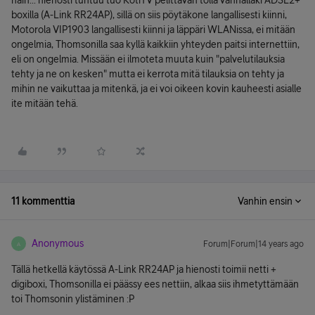
näin... hienosti tuntuu tuo KotiTV pelittävän tolla vanhallaki ADSL2+
boxilla (A-Link RR24AP), sillä on siis pöytäkone langallisesti kiinni,
Motorola VIP1903 langallisesti kiinni ja läppäri WLANissa, ei mitään
ongelmia, Thomsonilla saa kyllä kaikkiin yhteyden paitsi internettiin,
eli on ongelmia. Missään ei ilmoteta muuta kuin "palvelutilauksia
tehty ja ne on kesken" mutta ei kerrota mitä tilauksia on tehty ja
mihin ne vaikuttaa ja mitenkä, ja ei voi oikeen kovin kauheesti asialle
ite mitään tehä.
11 kommenttia
Vanhin ensin
Anonymous
Forum|Forum|14 years ago
A
Tällä hetkellä käytössä A-Link RR24AP ja hienosti toimii netti +
digiboxi, Thomsonilla ei päässy ees nettiin, alkaa siis ihmetyttämään
toi Thomsonin ylistäminen :P