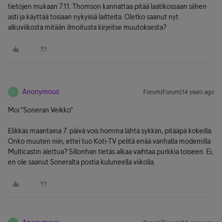
tietojen mukaan 7.11. Thomson kannattaa pitää laatikossaan siihen
asti ja käyttää tosiaan nykyisiä laitteita. Oletko saanut nyt
alkuviikosta mitään ilmoitusta kirjeitse muutoksesta?
Anonymous
Forum|Forum|14 years ago
A
Moi "Soneran Veikko"
Elikkäs maantaina 7. päivä vois homma lähtä sykkiin, pitääpä kokeilla.
Onko muuten niin, ettei tuo Koti-TV pelitä enää vanhalla modemilla
Multicastin alettua? Sillonhan tietäs alkaa vaihtaa purkkia toiseen. Ei,
en ole saanut Soneralta postia kuluneella viikolla.