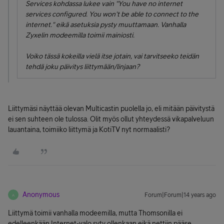
Services kohdassa lukee vain "You have no internet
services configured. You won't be able to connect to the
internet." eikä asetuksia pysty muuttamaan. Vanhalla
Zyxelin modeemilla toimii mainiosti.
Voiko tässä kokeilla vielä itse jotain, vai tarvitseeko teidän
tehdä joku päivitys liittymään/linjaan?
Liittymäsi näyttää olevan Multicastin puolella jo, eli mitään päivitystä
ei sen suhteen ole tulossa. Olit myös ollut yhteydessä vikapalveluun
lauantaina, toimiiko liittymä ja KotiTV nyt normaalisti?
Anonymous
Forum|Forum|14 years ago
A
Liittymä toimii vanhalla modeemilla, mutta Thomsonilla ei
edelleenkään Internet-valo syty ollenkaan eikä nettiin pääse.