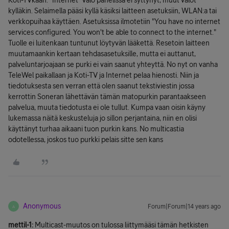
Koti-TVkään. "Internet" valo panelissa ei syttynyt, muut valot
kylläkin. Selaimella pääsi kyllä käsiksi laitteen asetuksiin, WLAN:a tai
verkkopuihaa käyttäen. Asetuksissa ilmotetiin "You have no internet
services configured. You won't be able to connect to the internet."
Tuolle ei luitenkaan tuntunut löytyvän lääkettä. Resetoin laitteen
muutamaankin kertaan tehdasasetuksille, mutta ei auttanut,
palveluntarjoajaan se purki ei vain saanut yhteyttä. No nyt on vanha
TeleWel paikallaan ja Koti-TV ja Internet pelaa hienosti. Niin ja
tiedotuksesta sen verran että olen saanut tekstiviestin jossa
kerrottin Soneran lähettävän tämän matopurkin parantaakseen
palvelua, muuta tiedotusta ei ole tullut. Kumpa vaan oisin käyny
lukemassa näitä keskusteluja jo sillon perjantaina, niin en olisi
käyttänyt turhaa aikaani tuon purkin kans. No multicastia
odotellessa, joskos tuo purkki pelais sitte sen kans
Anonymous
Forum|Forum|14 years ago
A
mettil-1:
Multicast-muutos on tulossa liittymääsi tämän hetkisten