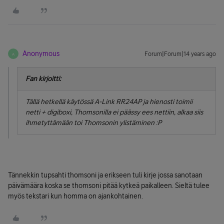
Anonymous
Forum|Forum|14 years ago
A
Fan kirjoitti:
Tällä hetkellä käytössä A-Link RR24AP ja hienosti toimii
netti + digiboxi, Thomsonilla ei päässy ees nettiin, alkaa siis
ihmetyttämään toi Thomsonin ylistäminen :P
Tännekkin tupsahti thomsoni ja erikseen tuli kirje jossa sanotaan
päivämäära koska se thomsoni pitää kytkeä paikalleen. Sieltä tulee
myös tekstari kun homma on ajankohtainen.