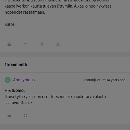
Halmelantie 4, 21350 Ilmarinen. Tai vaihtoehtoisesti nopean
kaapeliverkon kautta tulevan liittymän. Alkaa jo nuo nykyiset
nopeudet rassaamaan.
Kiitos!
1 kommentti
Anonymous
Forum|Forum|14 years ago
A
Hei
tuomol
,
Ikävä kyllä kyseiseen osoitteeseen ei kaapeli-tai valokuitu
saatavuutta ole.