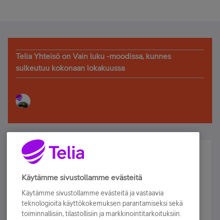
Telia Yhteisö on Vain luku -moodissa, kunnes
sulkeutuu kokonaan lokakuussa
Älä jää paitsi – osallistu ja voita!
Tilaa Telian uutiskirje ja olet mukana arvonnassa.
Käytämme sivustollamme evästeitä
Samalla saat parhaat asiakasedut suoraan
Käytämme sivustollamme evästeitä ja vastaavia
sähköpostiisi.
teknologioita käyttökokemuksen parantamiseksi sekä
toiminnallisiin, tilastollisiin ja markkinointitarkoituksiin.