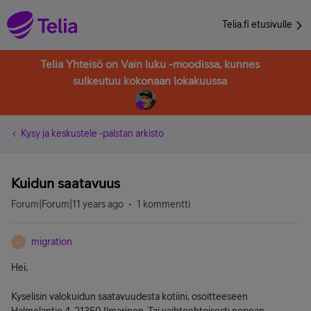
Telia.fi etusivulle
Telia Yhteisö on Vain luku -moodissa, kunnes
sulkeutuu kokonaan lokakuussa
Kysy ja keskustele -palstan arkisto
Kuidun saatavuus
Forum|Forum|11 years ago
1 kommentti
migration
M
Hei,
Kyselisin valokuidun saatavuudesta kotiini, osoitteeseen