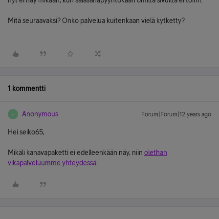
nyt ei näy mikään, kun salasanapyyntökään omilta sivuilta ei toimi.
Mitä seuraavaksi? Onko palvelua kuitenkaan vielä kytketty?
1 kommentti
Anonymous
Forum|Forum|12 years ago
A
Hei seiko65,
Mikäli kanavapaketti ei edelleenkään näy, niin
olethan
vikapalveluumme yhteydessä
.