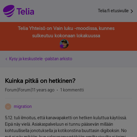
Telia.fi etusivulle
Telia Yhteisö on Vain luku -moodissa, kunnes
sulkeutuu kokonaan lokakuussa
Kysy ja keskustele -palstan arkisto
Kuinka pitkä on hetkinen?
Forum|Forum|11 years ago
1 kommentti
migration
M
5.12. tuli ilmoitus, että kanavapaketti on hetken kuluttua käytössä.
Eipä näy vielä. Asiakaspalveluun ei tunnu pääsevän millään
kohtuullisella jonotuksella ja kotikonstina buuttasin digiboksin. No