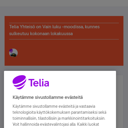
Telia Yhteisö on Vain luku -moodissa, kunnes
sulkeutuu kokonaan lokakuussa
Älä jää paitsi – osallistu ja voita!
Tilaa Telian uutiskirje ja olet mukana arvonnassa.
Käytämme sivustollamme evästeitä
Samalla saat parhaat asiakasedut suoraan
Käytämme sivustollamme evästeitä ja vastaavia
sähköpostiisi.
teknologioita käyttökokemuksen parantamiseksi sekä
toiminnallisiin, tilastollisiin ja markkinointitarkoituksiin.
Voit hallinnoida evästevalintojasi alla. Kaikki luokat
Tilaa nyt