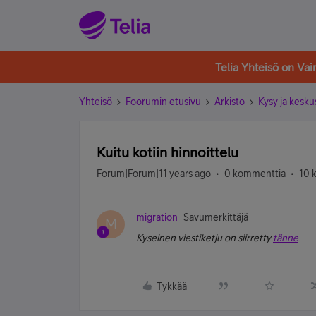
Telia Yhteisö on Va
Yhteisö
Foorumin etusivu
Arkisto
Kysy ja kesku
Kuitu kotiin hinnoittelu
Forum|Forum|11 years ago
0 kommenttia
10 
migration
Savumerkittäjä
M
Kyseinen viestiketju on siirretty
tänne
.
Tykkää