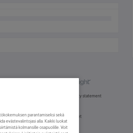
Käyttöehdot
Accessibility statement
yttökokemuksen parantamiseksi sekä
Evästeasetukset
oida evästevalintojasi alla. Kaikki luokat
irtämistä kolmansille osapuolille. Voit