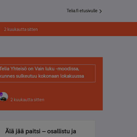
Telia.fi etusivulle
2 kuukautta sitten
Telia Yhteisö on Vain luku -moodissa,
kunnes sulkeutuu kokonaan lokakuussa
2 kuukautta sitten
Älä jää paitsi – osallistu ja