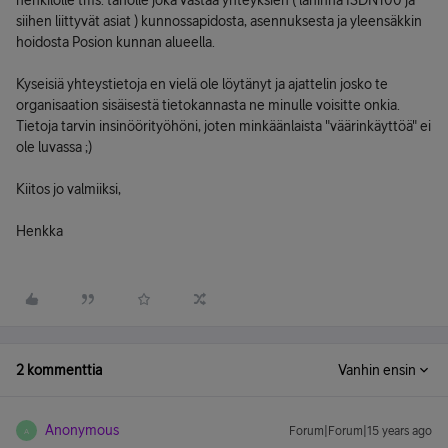
henkilölle tms. taholle joka vastaa yhteyksien ( lähinnä ISDN100 ja
siihen liittyvät asiat ) kunnossapidosta, asennuksesta ja yleensäkkin
hoidosta Posion kunnan alueella.
Kyseisiä yhteystietoja en vielä ole löytänyt ja ajattelin josko te
organisaation sisäisestä tietokannasta ne minulle voisitte onkia.
Tietoja tarvin insinöörityöhöni, joten minkäänlaista "väärinkäyttöä" ei
ole luvassa ;)
Kiitos jo valmiiksi,
Henkka
2 kommenttia
Vanhin ensin
Anonymous
Forum|Forum|15 years ago
A