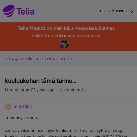
Telia.fi etusivulle
Telia Yhteisö on Vain luku -moodissa, kunnes
sulkeutuu kokonaan lokakuussa
Kysy ja keskustele -palstan arkisto
kuuluukohan tämä tänne...
Forum|Forum|11 years ago
2 kommenttia
migration
M
Tervehdys sonera,
seuraavanlainen pieni pyyntö olisi teille: Tarvitsisin yhteystietoja