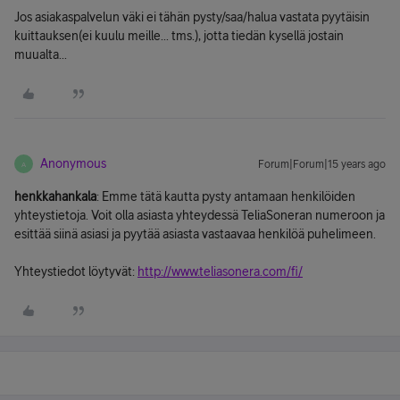
Jos asiakaspalvelun väki ei tähän pysty/saa/halua vastata pyytäisin
kuittauksen(ei kuulu meille... tms.), jotta tiedän kysellä jostain
muualta...
Anonymous
Forum|Forum|15 years ago
A
henkkahankala
: Emme tätä kautta pysty antamaan henkilöiden
yhteystietoja. Voit olla asiasta yhteydessä TeliaSoneran numeroon ja
esittää siinä asiasi ja pyytää asiasta vastaavaa henkilöä puhelimeen.
Yhteystiedot löytyvät:
http://www.teliasonera.com/fi/