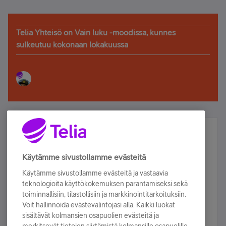
Telia Yhteisö on Vain luku -moodissa, kunnes
sulkeutuu kokonaan lokakuussa
Älä jää paitsi – osallistu ja voita!
Tilaa Telian uutiskirje ja olet mukana arvonnassa.
Käytämme sivustollamme evästeitä
Samalla saat parhaat asiakasedut suoraan
Käytämme sivustollamme evästeitä ja vastaavia
sähköpostiisi.
teknologioita käyttökokemuksen parantamiseksi sekä
toiminnallisiin, tilastollisiin ja markkinointitarkoituksiin.
Voit hallinnoida evästevalintojasi alla. Kaikki luokat
Tilaa nyt
sisältävät kolmansien osapuolien evästeitä ja