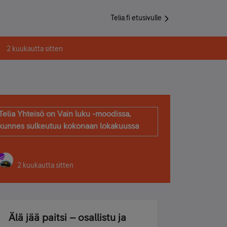
Telia.fi etusivulle
2 kuukautta sitten
Telia Yhteisö on Vain luku -moodissa,
kunnes sulkeutuu kokonaan lokakuussa
2 kuukautta sitten
Älä jää paitsi – osallistu ja