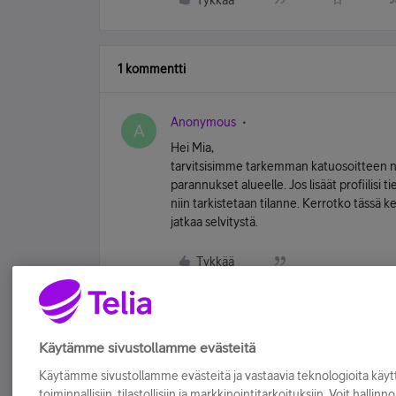
Tykkää
1 kommentti
Anonymous
A
Hei Mia,
tarvitsisimme tarkemman katuosoitteen ni
parannukset alueelle. Jos lisäät profiilisi t
niin tarkistetaan tilanne. Kerrotko tässä 
jatkaa selvitystä.
Tykkää
Käytämme sivustollamme evästeitä
Käytämme sivustollamme evästeitä ja vastaavia teknologioita kä
toiminnallisiin, tilastollisiin ja markkinointitarkoituksiin. Voit hallinn