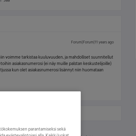
Jaa
Forum|Forum|11 years ago
in voimme tarkistaa kuuluvuuden, ja mahdolliset suunnitellut
ietoihin asiakasnumerosi (ei näy muille palstan keskustelijoille)
ketjussa kun olet asiakasnumerosi lisännyt niin huomataan
yttökokemuksen parantamiseksi sekä
oida evästevalintojasi alla. Kaikki luokat