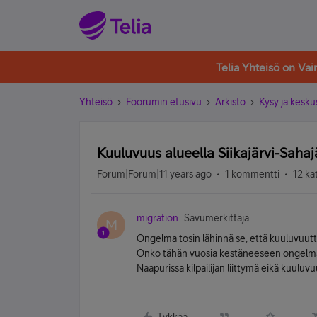
Telia Yhteisö on Va
Yhteisö
Foorumin etusivu
Arkisto
Kysy ja kesku
Kuuluvuus alueella Siikajärvi-Saha
Forum|Forum|11 years ago
1 kommentti
12 ka
migration
Savumerkittäjä
M
Ongelma tosin lähinnä se, että kuuluvuutta
Onko tähän vuosia kestäneeseen ongelmaa
Naapurissa kilpailijan liittymä eikä kuulu