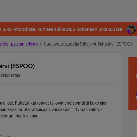
in luku -moodissa, kunnes sulkeutuu kokonaan lokakuussa
stele -palstan arkisto
Kuuluvuus alueella Siikajärvi-Sahajärvi (ESPOO)
järvi (ESPOO)
tselukertaa
 ei ole. Puhelut katkeavat tai ovat yhdistymättä koko ajan.
n enää muuta ratkaisua luvassa kuin liittymän vaihto?
vuusongelmaa lainkaan.