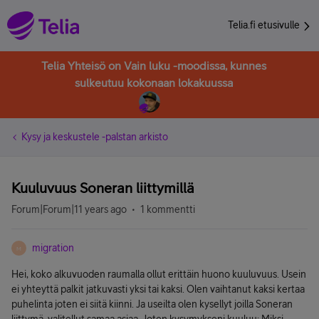
Telia.fi etusivulle
Telia Yhteisö on Vain luku -moodissa, kunnes
sulkeutuu kokonaan lokakuussa
Kysy ja keskustele -palstan arkisto
Kuuluvuus Soneran liittymillä
Forum|Forum|11 years ago
1 kommentti
migration
M
Hei, koko alkuvuoden raumalla ollut erittäin huono kuuluvuus. Usein
ei yhteyttä palkit jatkuvasti yksi tai kaksi. Olen vaihtanut kaksi kertaa
puhelinta joten ei siitä kiinni. Ja useilta olen kysellyt joilla Soneran