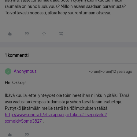
liittymä, valitellut samaa asiaa. Joten kysymykseni kuuluu: Miksi
raumalla on huno kuuluvuus? Milloin asiaan saadaan parannusta?
Toivottavasti nopeasti, alkaa käpy suurentumaan otsassa.
1 kommentti
Anonymous
Forum|Forum|12 years ago
A
Hei Okkraj!
Ikävä kuulla, ettei yhteydet ole toimineet ihan niinkuin pitäisi. Tämä
asia vaatisi tarkempaa tutkimista ja siihen tarvittaisiin lisätietoja.
Pystytkö jättämään meille tästä häiriöilmoituksen täältä:
http://www.sonera.fi/etsi+apua+ja+tukea#itsepalvelu?
someid=Some3827
.