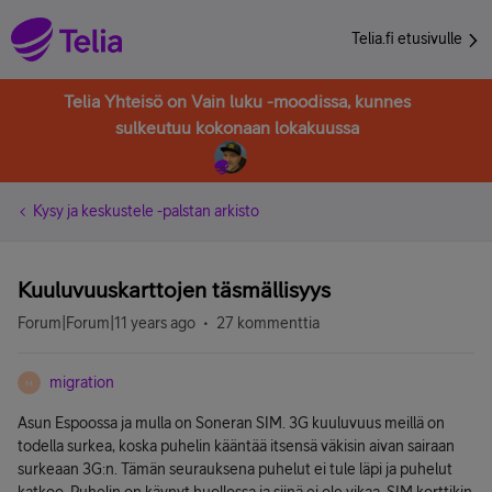
Telia.fi etusivulle
Telia Yhteisö on Vain luku -moodissa, kunnes
sulkeutuu kokonaan lokakuussa
Kysy ja keskustele -palstan arkisto
Kuuluvuuskarttojen täsmällisyys
Forum|Forum|11 years ago
27 kommenttia
migration
M
Asun Espoossa ja mulla on Soneran SIM. 3G kuuluvuus meillä on
todella surkea, koska puhelin kääntää itsensä väkisin aivan sairaan
surkeaan 3G:n. Tämän seurauksena puhelut ei tule läpi ja puhelut