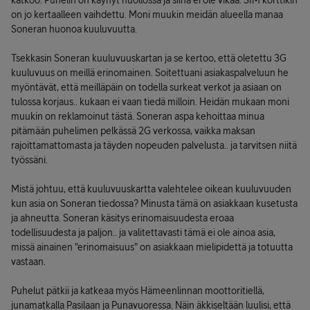
katkoo. Puhelin on käynyt huollossa ja siinä ei ole vikaa. SIM korttikin
on jo kertaalleen vaihdettu. Moni muukin meidän alueella manaa
Soneran huonoa kuuluvuutta.
Tsekkasin Soneran kuuluvuuskartan ja se kertoo, että oletettu 3G
kuuluvuus on meillä erinomainen. Soitettuani asiakaspalveluun he
myöntävät, että meilläpäin on todella surkeat verkot ja asiaan on
tulossa korjaus.. kukaan ei vaan tiedä milloin. Heidän mukaan moni
muukin on reklamoinut tästä. Soneran aspa kehoittaa minua
pitämään puhelimen pelkässä 2G verkossa, vaikka maksan
rajoittamattomasta ja täyden nopeuden palvelusta.. ja tarvitsen niitä
työssäni.
Mistä johtuu, että kuuluvuuskartta valehtelee oikean kuuluvuuden
kun asia on Soneran tiedossa? Minusta tämä on asiakkaan kusetusta
ja ahneutta. Soneran käsitys erinomaisuudesta eroaa
todellisuudesta ja paljon.. ja valitettavasti tämä ei ole ainoa asia,
missä ainainen "erinomaisuus" on asiakkaan mielipidettä ja totuutta
vastaan.
Puhelut pätkii ja katkeaa myös Hämeenlinnan moottoritiellä,
junamatkalla Pasilaan ja Punavuoressa. Näin äkkiseltään luulisi, että