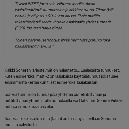
TUNNUKSET, jotta sain Viihteen ipadiin. Aivan
käsittämätöntä suunnittelua ja arkkitehtuuria. Tämmösiä
palveluja oli joskus 90-luvun alussa. Ei ole mitään
rakettitiedettä saada yhdelle asiakkaalle yhdet tunnarit
(SSO), jos vaan halua riittää.
Toinen parannusehdotus: älkää hel***issä puhuko joka
paikassa/login sivulla "
Kaikki Soneran järjestelmät on hajautettu... Laajakaista tunnukset,
kuten esimerkiksi matti-2 on laajakaista käyttäjätunnus joka tulee
ensimmäistä kertaa kun tilaat esimerkiksi laajakaistan.
Sonera tunnus on tunnus joka yhdistää puhelinliittymän ja
nettiliittymän yhteen, tällä tunnuksella voi tilata mm. Sonera Viihde
netissä ja mobiilissa palvelun.
Soneran keskustelupalsta (tämä) on taas täysin erillään Soneran
muusta palvelusta.