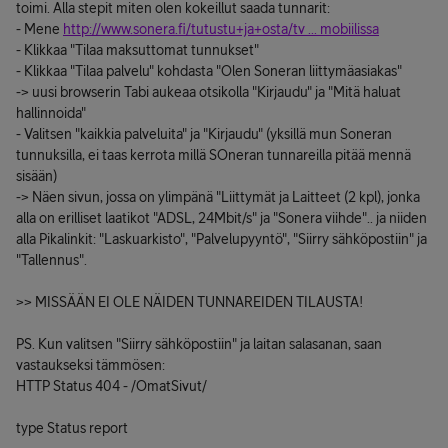
toimi. Alla stepit miten olen kokeillut saada tunnarit:
- Mene
http://www.sonera.fi/tutustu+ja+osta/tv ... mobiilissa
- Klikkaa "Tilaa maksuttomat tunnukset"
- Klikkaa "Tilaa palvelu" kohdasta "Olen Soneran liittymäasiakas"
-> uusi browserin Tabi aukeaa otsikolla "Kirjaudu" ja "Mitä haluat
hallinnoida"
- Valitsen "kaikkia palveluita" ja "Kirjaudu" (yksillä mun Soneran
tunnuksilla, ei taas kerrota millä SOneran tunnareilla pitää mennä
sisään)
-> Näen sivun, jossa on ylimpänä "Liittymät ja Laitteet (2 kpl), jonka
alla on erilliset laatikot "ADSL, 24Mbit/s" ja "Sonera viihde".. ja niiden
alla Pikalinkit: "Laskuarkisto", "Palvelupyyntö", "Siirry sähköpostiin" ja
"Tallennus".
>> MISSÄÄN EI OLE NÄIDEN TUNNAREIDEN TILAUSTA!
PS. Kun valitsen "Siirry sähköpostiin" ja laitan salasanan, saan
vastaukseksi tämmösen:
HTTP Status 404 - /OmatSivut/
type Status report