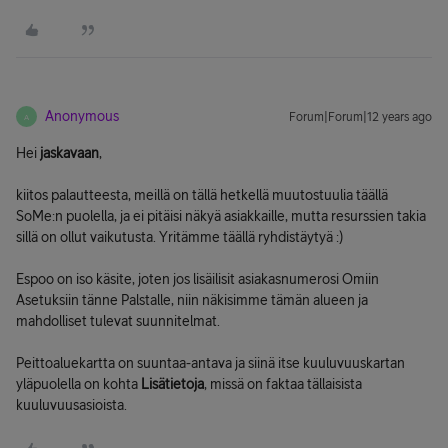
Anonymous
Forum|Forum|12 years ago
A
Hei
jaskavaan
,
kiitos palautteesta, meillä on tällä hetkellä muutostuulia täällä
SoMe:n puolella, ja ei pitäisi näkyä asiakkaille, mutta resurssien takia
sillä on ollut vaikutusta. Yritämme täällä ryhdistäytyä :)
Espoo on iso käsite, joten jos lisäilisit asiakasnumerosi Omiin
Asetuksiin tänne Palstalle, niin näkisimme tämän alueen ja
mahdolliset tulevat suunnitelmat.
Peittoaluekartta on suuntaa-antava ja siinä itse kuuluvuuskartan
yläpuolella on kohta
Lisätietoja
, missä on faktaa tällaisista
kuuluvuusasioista.