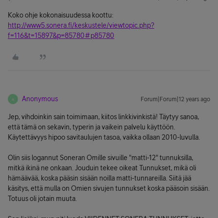
Koko ohje kokonaisuudessa koottu:
http://www5.sonera.fi/keskustele/viewtopic.php?
f=116&t=15897&p=85780#p85780
Anonymous
Forum|Forum|12 years ago
A
Jep, vihdoinkin sain toimimaan, kiitos linkkivinkistä! Täytyy sanoa,
että tämä on sekavin, typerin ja vaikein palvelu käyttöön.
Käytettävyys hipoo savitaulujen tasoa, vaikka ollaan 2010-luvulla.
Olin siis logannut Soneran Omille sivuille "matti-12" tunnuksilla,
mitkä ikinä ne onkaan. Jouduin tekee oikeat Tunnukset, mikä oli
hämäävää, koska pääsin sisään noilla matti-tunnareilla. Siitä jää
käsitys, että mulla on Omien sivujen tunnukset koska pääsoin sisään.
Totuus oli jotain muuta.