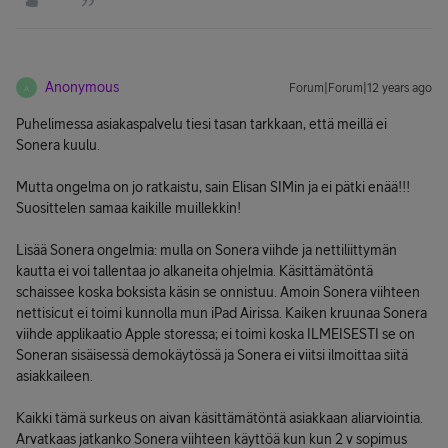
Anonymous
Forum|Forum|12 years ago
A
Puhelimessa asiakaspalvelu tiesi tasan tarkkaan, että meillä ei
Sonera kuulu.
Mutta ongelma on jo ratkaistu, sain Elisan SIMin ja ei pätki enää!!!
Suosittelen samaa kaikille muillekkin!
Lisää Sonera ongelmia: mulla on Sonera viihde ja nettiliittymän
kautta ei voi tallentaa jo alkaneita ohjelmia. Käsittämätöntä
schaissee koska boksista käsin se onnistuu. Amoin Sonera viihteen
nettisicut ei toimi kunnolla mun iPad Airissa. Kaiken kruunaa Sonera
viihde applikaatio Apple storessa; ei toimi koska ILMEISESTI se on
Soneran sisäisessä demokäytössä ja Sonera ei viitsi ilmoittaa siitä
asiakkaileen.
Kaikki tämä surkeus on aivan käsittämätöntä asiakkaan aliarviointia.
Arvatkaas jatkanko Sonera viihteen käyttöä kun kun 2 v sopimus