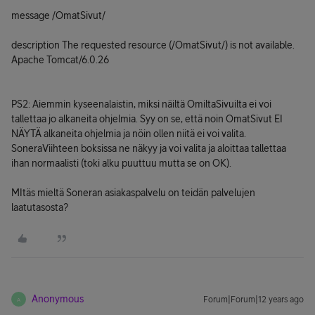
message /OmatSivut/
description The requested resource (/OmatSivut/) is not available.
Apache Tomcat/6.0.26
PS2: Aiemmin kyseenalaistin, miksi näiltä OmiltaSivuilta ei voi
tallettaa jo alkaneita ohjelmia. Syy on se, että noin OmatSivut EI
NÄYTÄ alkaneita ohjelmia ja nöin ollen niitä ei voi valita.
SoneraViihteen boksissa ne näkyy ja voi valita ja aloittaa tallettaa
ihan normaalisti (toki alku puuttuu mutta se on OK).
MItäs mieltä Soneran asiakaspalvelu on teidän palvelujen
laatutasosta?
Anonymous
Forum|Forum|12 years ago
A