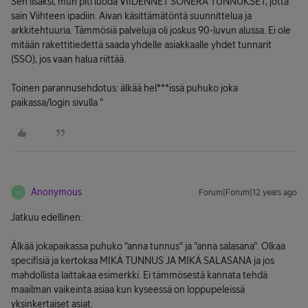
Sen lisäksi, mun piti luoda VIIDENNET SONERA TUNNUKSET, jotta
sain Viihteen ipadiin. Aivan käsittämätöntä suunnittelua ja
arkkitehtuuria. Tämmösiä palveluja oli joskus 90-luvun alussa. Ei ole
mitään rakettitiedettä saada yhdelle asiakkaalle yhdet tunnarit
(SSO), jos vaan halua riittää.
Toinen parannusehdotus: älkää hel***issä puhuko joka
paikassa/login sivulla "
Anonymous
Forum|Forum|12 years ago
A
Jatkuu edellinen:
Älkää jokapaikassa puhuko "anna tunnus" ja "anna salasana". Olkaa
specifisiä ja kertokaa MIKÄ TUNNUS JA MIKÄ SALASANA ja jos
mahdollista laittakaa esimerkki. Ei tämmösestä kannata tehdä
maailman vaikeinta asiaa kun kyseessä on loppupeleissä
yksinkertaiset asiat.