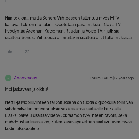
Niin toki on... mutta Sonera Viihteeseen tallentuu myös MTV
kanava.. toki on muitakin... Odotetaan parannuksia... Nokia TV
hyödyntää Areenan, Katsoman, Ruudun ja Voice TV:n julkisia
sisältöjä. Sonera Viihteessä on muitakin sisältöjä ollut tallennuksissa.
Anonymous
Forum|Forum|12 years ago
A
Moi jaskavaan ja olkitu!
Netti -ja Mobiiliviihteen tarkoituksena on tuoda digiboksilla toimivan
viihdepalvelun ominaisuuksia sekä sisältöä saataville kaikkialla.
Lisäksi palvelu sisältää videovuokraamon tv-viihteen tavoin, sekä
mahdollistaa lisäsisällön, kuten kanavapakettien saatavuuden myös
kodin ulkopuolella.