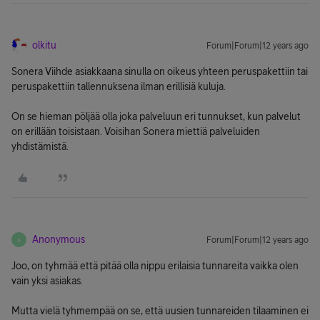
olkitu
Forum|Forum|12 years ago
Sonera Viihde asiakkaana sinulla on oikeus yhteen peruspakettiin tai
peruspakettiin tallennuksena ilman erillisiä kuluja.
On se hieman pöljää olla joka palveluun eri tunnukset, kun palvelut
on erillään toisistaan. Voisihan Sonera miettiä palveluiden
yhdistämistä.
Anonymous
Forum|Forum|12 years ago
A
Joo, on tyhmää että pitää olla nippu erilaisia tunnareita vaikka olen
vain yksi asiakas.
Mutta vielä tyhmempää on se, että uusien tunnareiden tilaaminen ei