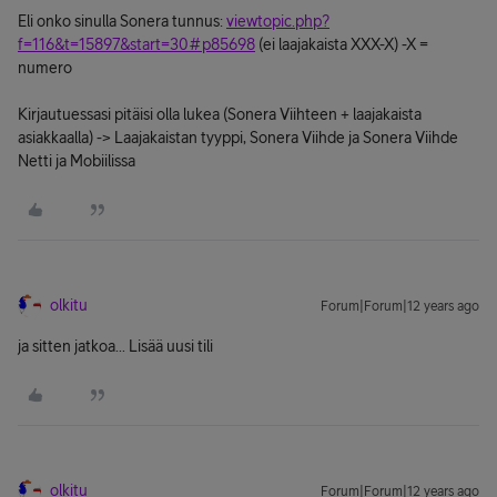
Eli onko sinulla Sonera tunnus:
viewtopic.php?
f=116&t=15897&start=30#p85698
(ei laajakaista XXX-X) -X =
numero
Kirjautuessasi pitäisi olla lukea (Sonera Viihteen + laajakaista
asiakkaalla) -> Laajakaistan tyyppi, Sonera Viihde ja Sonera Viihde
Netti ja Mobiilissa
olkitu
Forum|Forum|12 years ago
ja sitten jatkoa... Lisää uusi tili
olkitu
Forum|Forum|12 years ago