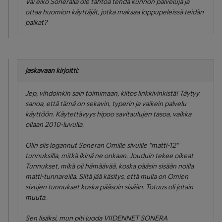
Vai eikö Soneralla ole tahtoa tehdä kunnon palveluja ja
ottaa huomion käyttäjät, jotka maksaa loppupeleissä teidän
palkat?
jaskavaan kirjoitti:
Jep, vihdoinkin sain toimimaan, kiitos linkkivinkistä! Täytyy
sanoa, että tämä on sekavin, typerin ja vaikein palvelu
käyttöön. Käytettävyys hipoo savitaulujen tasoa, vaikka
ollaan 2010-luvulla.
Olin siis logannut Soneran Omille sivuille "matti-12"
tunnuksilla, mitkä ikinä ne onkaan. Jouduin tekee oikeat
Tunnukset, mikä oli hämäävää, koska pääsin sisään noilla
matti-tunnareilla. Siitä jää käsitys, että mulla on Omien
sivujen tunnukset koska pääsoin sisään. Totuus oli jotain
muuta.
Sen lisäksi, mun piti luoda VIIDENNET SONERA