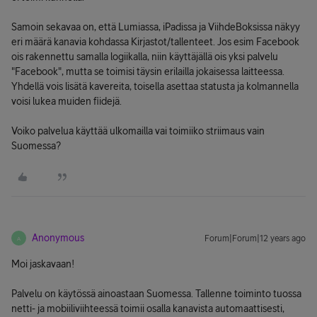
Samoin sekavaa on, että Lumiassa, iPadissa ja ViihdeBoksissa näkyy
eri määrä kanavia kohdassa Kirjastot/tallenteet. Jos esim Facebook
ois rakennettu samalla logiikalla, niin käyttäjällä ois yksi palvelu
"Facebook", mutta se toimisi täysin erilailla jokaisessa laitteessa.
Yhdellä vois lisätä kavereita, toisella asettaa statusta ja kolmannella
voisi lukea muiden fiidejä.
Voiko palvelua käyttää ulkomailla vai toimiiko striimaus vain
Suomessa?
Anonymous
Forum|Forum|12 years ago
A
Moi jaskavaan!
Palvelu on käytössä ainoastaan Suomessa. Tallenne toiminto tuossa
netti- ja mobiiliviihteessä toimii osalla kanavista automaattisesti,