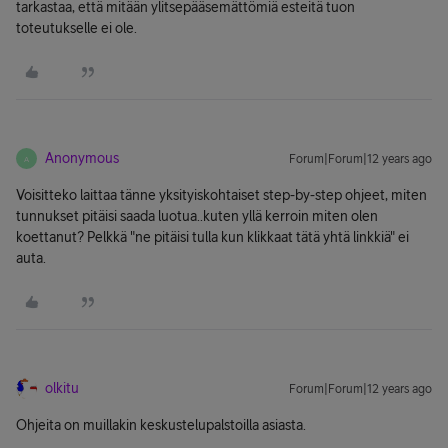
tarkastaa, että mitään ylitsepääsemättömiä esteitä tuon
toteutukselle ei ole.
Anonymous
Forum|Forum|12 years ago
A
Voisitteko laittaa tänne yksityiskohtaiset step-by-step ohjeet, miten
tunnukset pitäisi saada luotua..kuten yllä kerroin miten olen
koettanut? Pelkkä "ne pitäisi tulla kun klikkaat tätä yhtä linkkiä" ei
auta.
olkitu
Forum|Forum|12 years ago
Ohjeita on muillakin keskustelupalstoilla asiasta.