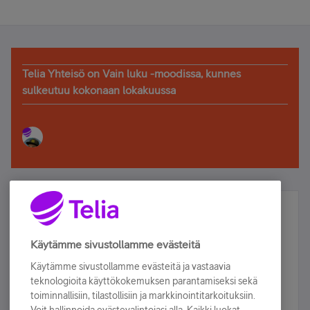
Telia Yhteisö on Vain luku -moodissa, kunnes
sulkeutuu kokonaan lokakuussa
Älä jää paitsi – osallistu ja voita!
Tilaa Telian uutiskirje ja olet mukana arvonnassa.
Käytämme sivustollamme evästeitä
Samalla saat parhaat asiakasedut suoraan
Käytämme sivustollamme evästeitä ja vastaavia
sähköpostiisi.
teknologioita käyttökokemuksen parantamiseksi sekä
toiminnallisiin, tilastollisiin ja markkinointitarkoituksiin.