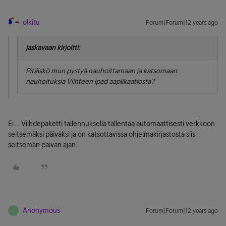
olkitu
Forum|Forum|12 years ago
jaskavaan kirjoitti:
Pitäiskö mun pystyä nauhoittamaan ja katsomaan
nauhoituksia Viihteen ipad aaplikaatiosta?
Ei.... Viihdepaketti tallennuksella tallentaa automaattisesti verkkoon
seitsemäksi päiväksi ja on katsottavissa ohjelmakirjastosta siis
seitsemän päivän ajan.
Anonymous
Forum|Forum|12 years ago
A