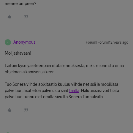
menee umpeen?
Anonymous
Forum|Forum|12 years ago
A
Moi jaskavaan!
Laitoin kyselyä eteenpäin etätallennuksesta, miksi ei onnistu enää
ohjelman alkamisen jälkeen.
Tuo Sonera viihde aplkitaatio kuuluu viihde netissä ja mobiilissa
palveluun, lisätietoa palvelusta saat
täältä
. Halutessasi voit tilata
palveluun tunnukset omilta sivuilta Sonera Tunnuksilla.