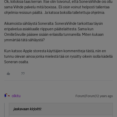
Ok, kiitoksia taas kerran. Itse olin toivonut, että SoneraViihde ois ollu
sama Viihde palvelu mitä boxissa.. Eli oisin voinut helposti tallentaa
ohjelmia resissun päältä.. Ja katsoa boksilla talletettuja ohjelmia.
Aikamoista sähläystä Soneralta: SoneraViihde tarkoittaa täysin
eripalvelua asiakkaalle riippuen päätelaittesta. Sama kun
OmilleSivuille pääsee sisään erilaisilla tunnareilla. Miten kukaan
ymmärtää tätä sähläystä?
Kun katsoo Apple storesta käyttäjien kommentteja tästä, niin en
tunnu olevan ainoa jonka mielestä tää on ryssitty oikein isolla kädellä
Soneran osalta.
olkitu
Forum|Forum|12 years ago
jaskavaan kirjoitti: