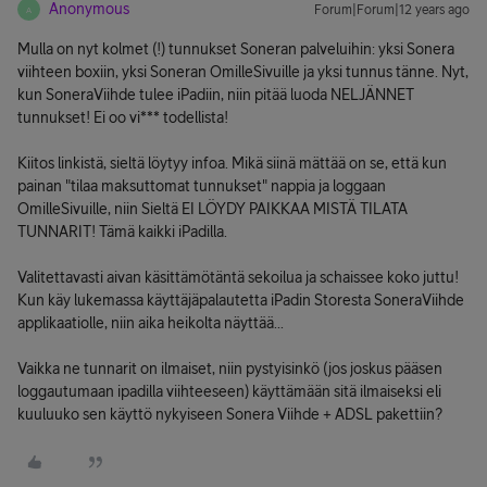
Anonymous
Forum|Forum|12 years ago
A
Mulla on nyt kolmet (!) tunnukset Soneran palveluihin: yksi Sonera
viihteen boxiin, yksi Soneran OmilleSivuille ja yksi tunnus tänne. Nyt,
kun SoneraViihde tulee iPadiin, niin pitää luoda NELJÄNNET
tunnukset! Ei oo vi*** todellista!
Kiitos linkistä, sieltä löytyy infoa. Mikä siinä mättää on se, että kun
painan "tilaa maksuttomat tunnukset" nappia ja loggaan
OmilleSivuille, niin Sieltä EI LÖYDY PAIKKAA MISTÄ TILATA
TUNNARIT! Tämä kaikki iPadilla.
Valitettavasti aivan käsittämötäntä sekoilua ja schaissee koko juttu!
Kun käy lukemassa käyttäjäpalautetta iPadin Storesta SoneraViihde
applikaatiolle, niin aika heikolta näyttää...
Vaikka ne tunnarit on ilmaiset, niin pystyisinkö (jos joskus pääsen
loggautumaan ipadilla viihteeseen) käyttämään sitä ilmaiseksi eli
kuuluuko sen käyttö nykyiseen Sonera Viihde + ADSL pakettiin?