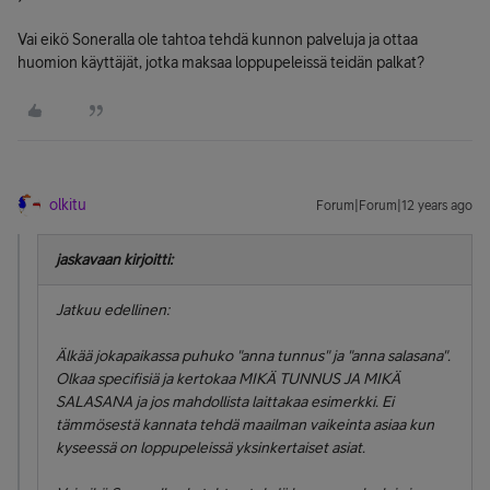
Vai eikö Soneralla ole tahtoa tehdä kunnon palveluja ja ottaa
huomion käyttäjät, jotka maksaa loppupeleissä teidän palkat?
olkitu
Forum|Forum|12 years ago
jaskavaan kirjoitti:
Jatkuu edellinen:
Älkää jokapaikassa puhuko "anna tunnus" ja "anna salasana".
Olkaa specifisiä ja kertokaa MIKÄ TUNNUS JA MIKÄ
SALASANA ja jos mahdollista laittakaa esimerkki. Ei
tämmösestä kannata tehdä maailman vaikeinta asiaa kun
kyseessä on loppupeleissä yksinkertaiset asiat.