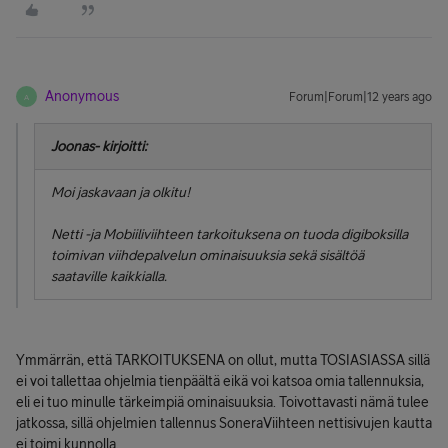
Anonymous
Forum|Forum|12 years ago
A
Joonas- kirjoitti:
Moi jaskavaan ja olkitu!
Netti -ja Mobiiliviihteen tarkoituksena on tuoda digiboksilla
toimivan viihdepalvelun ominaisuuksia sekä sisältöä
saataville kaikkialla.
Ymmärrän, että TARKOITUKSENA on ollut, mutta TOSIASIASSA sillä
ei voi tallettaa ohjelmia tienpäältä eikä voi katsoa omia tallennuksia,
eli ei tuo minulle tärkeimpiä ominaisuuksia. Toivottavasti nämä tulee
jatkossa, sillä ohjelmien tallennus SoneraViihteen nettisivujen kautta
ei toimi kunnolla.