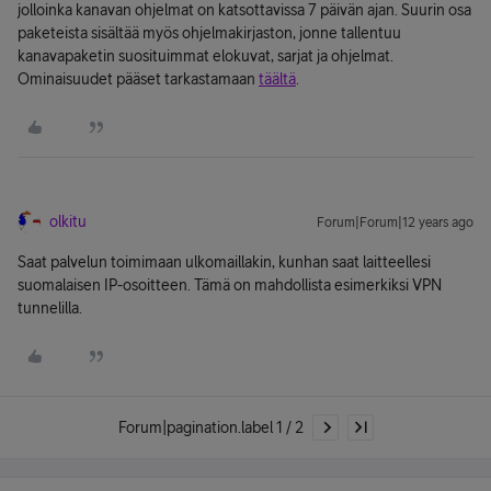
jolloinka kanavan ohjelmat on katsottavissa 7 päivän ajan. Suurin osa
paketeista sisältää myös ohjelmakirjaston, jonne tallentuu
kanavapaketin suosituimmat elokuvat, sarjat ja ohjelmat.
Ominaisuudet pääset tarkastamaan
täältä
.
olkitu
Forum|Forum|12 years ago
Saat palvelun toimimaan ulkomaillakin, kunhan saat laitteellesi
suomalaisen IP-osoitteen. Tämä on mahdollista esimerkiksi VPN
tunnelilla.
Forum|pagination.label 1 / 2