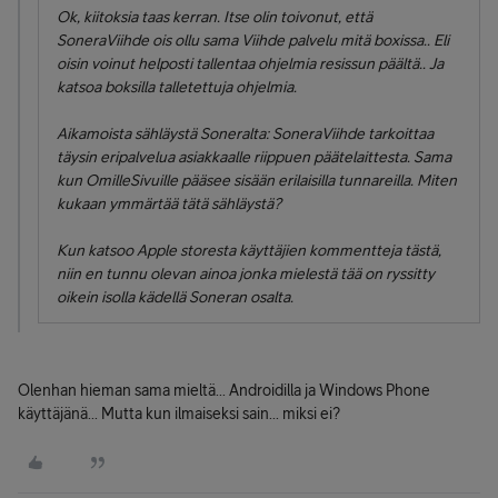
Ok, kiitoksia taas kerran. Itse olin toivonut, että
SoneraViihde ois ollu sama Viihde palvelu mitä boxissa.. Eli
oisin voinut helposti tallentaa ohjelmia resissun päältä.. Ja
katsoa boksilla talletettuja ohjelmia.
Aikamoista sähläystä Soneralta: SoneraViihde tarkoittaa
täysin eripalvelua asiakkaalle riippuen päätelaittesta. Sama
kun OmilleSivuille pääsee sisään erilaisilla tunnareilla. Miten
kukaan ymmärtää tätä sähläystä?
Kun katsoo Apple storesta käyttäjien kommentteja tästä,
niin en tunnu olevan ainoa jonka mielestä tää on ryssitty
oikein isolla kädellä Soneran osalta.
Olenhan hieman sama mieltä... Androidilla ja Windows Phone
käyttäjänä... Mutta kun ilmaiseksi sain... miksi ei?