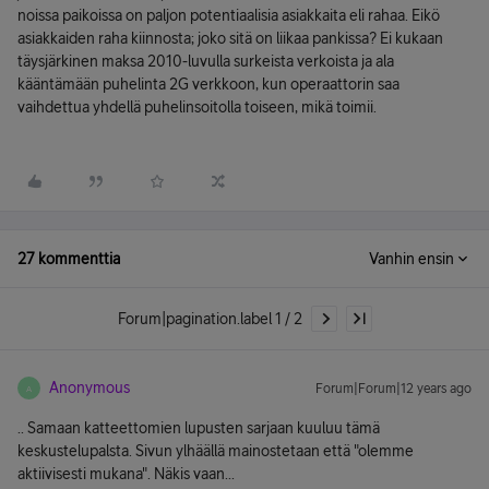
noissa paikoissa on paljon potentiaalisia asiakkaita eli rahaa. Eikö
asiakkaiden raha kiinnosta; joko sitä on liikaa pankissa? Ei kukaan
täysjärkinen maksa 2010-luvulla surkeista verkoista ja ala
kääntämään puhelinta 2G verkkoon, kun operaattorin saa
vaihdettua yhdellä puhelinsoitolla toiseen, mikä toimii.
27 kommenttia
Vanhin ensin
Forum|pagination.label 1 / 2
Anonymous
Forum|Forum|12 years ago
A
.. Samaan katteettomien lupusten sarjaan kuuluu tämä
keskustelupalsta. Sivun ylhäällä mainostetaan että "olemme
aktiivisesti mukana". Näkis vaan...