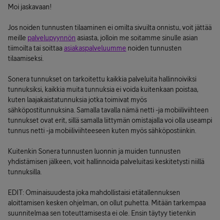
Moi jaskavaan!
Jos noiden tunnusten tilaaminen ei omilta sivuilta onnistu, voit jättää
meille
palvelupyynnön
asiasta, jolloin me soitamme sinulle asian
tiimoilta tai soittaa
asiakaspalveluumme
noiden tunnusten
tilaamiseksi.
Sonera tunnukset on tarkoitettu kaikkia palveluita hallinnoiviksi
tunnuksiksi, kaikkia muita tunnuksia ei voida kuitenkaan poistaa,
kuten laajakaistatunnuksia jotka toimivat myös
sähköpostitunnuksina. Samalla tavalla nämä netti -ja mobiiliviihteen
tunnukset ovat erit, sillä samalla liittymän omistajalla voi olla useampi
tunnus netti -ja mobiiliviihteeseen kuten myös sähköpostiinkin.
Kuitenkin Sonera tunnusten luonnin ja muiden tunnusten
yhdistämisen jälkeen, voit hallinnoida palveluitasi keskitetysti niillä
tunnuksilla.
EDIT: Ominaisuudesta joka mahdollistaisi etätallennuksen
aloittamisen kesken ohjelman, on ollut puhetta. Mitään tarkempaa
suunnitelmaa sen toteuttamisesta ei ole. Ensin täytyy tietenkin