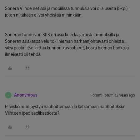
Sonera Viihde netissä ja mobiilissa tunnuksia voi olla useita (5kpl),
joten niitäkään ei voi yhdistää mihinkään.
Soneran tunnus on SIIS eri asia kuin laajakaista tunnuksilla ja
Soneran asiakaspalvelu toki hieman harhaanjohtavasti ohjeista...
siksi päätin itse laittaa kunnon kuvaohjeet, koska hieman hankalia
ilmeisesti oli tehdä.
Anonymous
Forum|Forum|12 years ago
A
Pitäiskö mun pystyä nauhoittamaan ja katsomaan nauhoituksia
Viihteen ipad aaplikaatiosta?