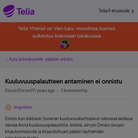
Telia.fi etusivulle
Telia Yhteisö on Vain luku -moodissa, kunnes
sulkeutuu kokonaan lokakuussa
Kysy ja keskustele -palstan arkisto
Kuuluvuuspalautteen antaminen ei onnistu
Forum|Forum|11 years ago
3 kommenttia
migration
M
Ennen kun klikkasin Soneran kuuluvuuskarttasivun oikeassa laidassa
olevaa Anna kuuluvuuspalautetta -linkkiä, siirryin Omien sivujen
kirjautumissivulle ja kirjauduttuani pääsin täyttämään