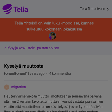
Telia.fi etusivulle
Telia Yhteisö on Vain luku -moodissa, kunnes
sulkeutuu kokonaan lokakuussa
Kysy ja keskustele -palstan arkisto
Kyselyä muutosta
Forum|Forum|11 years ago
4 kommenttia
migration
M
Hei, tein viime viikolla muutto ilmoituksen ja seuraavana päivänä
oltiinkin 2 kertaan tavoiteltu mutta en voinut vastata. pian sainkin
viestin että muuttoilmoitus on käsittelyssä ja sain kytkentäpäivän.