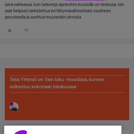
siinä vaiheessa, kun tarkempi ajankohta muutolle on tiedossa, niin
saat helposti tarkistettua eri liittymävaihtoehdot osoitteen
perusteella ja sovittua muutenkin siirrosta.
Telia Yhteisö on Vain luku -moodissa, kunnes
sulkeutuu kokonaan lokakuussa