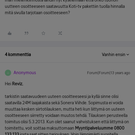
Ihan mielenkiinnosta lähdin nyt kyselemään että onko tuohon
uutteen osoitteeseen saatavuutta Koti-tv pakettiin tuolla hinnalla
mitä sivulla tarjotaan osoitteeseen?
4 kommenttia
Vanhin ensin
Anonymous
Forum|Forum|13 years ago
A
Hei
Reviz
,
tarkistin saatavuudeen uuteen osoitteeseesi ja kyllä sinne olisi
saatavilla 24M laajakaista sekä Sonera Viihde. Sopimusta ei voida
muuttaa kesken siirtotilauksen, mutta heti kun liittymä on uuteen
osoitteeseen siirretty voidaan muutos tehdä. Tilauksen perusteella
toimitus olisi 5.3.2013. Kun olet saanut vahvistuksen että liittymä on
toimitettu, voit soittaa maksuttomaan
Myyntipalveluumme 0800
133 133
josta saat sitten tarjouksen. Voin lämpimästi suositella