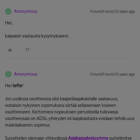
Anonymous
Forum|Forum|13 years ago
A
Hei,
kaipaisin vastausta kysymykseeni.
Anonymous
Forum|Forum|13 years ago
A
Hei
tefte
!
Jos uudessa osoitteessa olisi kaapelilaajakaistalle saatavuus,
voitaisiin nykyinen sopimuksesi siirtää sellaisenaan toiseen
osoitteeseen. Kertomiesi nopeuksien perusteella tulevassa
osoitteessasi on ADSL-yhteydet eli laajakaistasta voidaan tehdä uusi
määräaikainen sopimus.
Suosittelen olemaan yhteydessä
Asiakaspalveluumme
puhelimitse