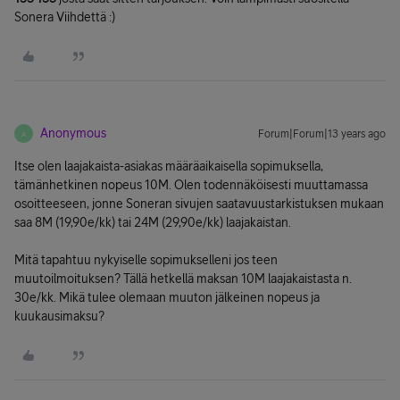
Sonera Viihdettä :)
Anonymous
Forum|Forum|13 years ago
A
Itse olen laajakaista-asiakas määräaikaisella sopimuksella,
tämänhetkinen nopeus 10M. Olen todennäköisesti muuttamassa
osoitteeseen, jonne Soneran sivujen saatavuustarkistuksen mukaan
saa 8M (19,90e/kk) tai 24M (29,90e/kk) laajakaistan.
Mitä tapahtuu nykyiselle sopimukselleni jos teen
muutoilmoituksen? Tällä hetkellä maksan 10M laajakaistasta n.
30e/kk. Mikä tulee olemaan muuton jälkeinen nopeus ja
kuukausimaksu?