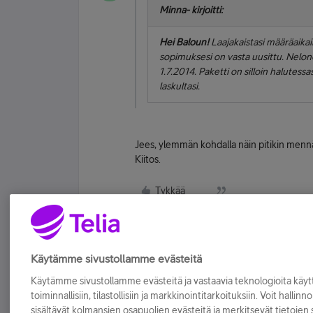
Minna- kirjoitti:
Hei Baloun!
Laajakaistasi määräaika
sopimuksesi on vasta uusittu. Nelo
1.7.2014. Paketti on silloin halutess
laskultasi.
Jees, ylemmän kohdalla näin pitikin mennä
Kiitos.
Tykkää
Käytämme sivustollamme evästeitä
Käytämme sivustollamme evästeitä ja vastaavia teknologioita kä
toiminnallisiin, tilastollisiin ja markkinointitarkoituksiin. Voit hallinn
sisältävät kolmansien osapuolien evästeitä ja merkitsevät tietojen si