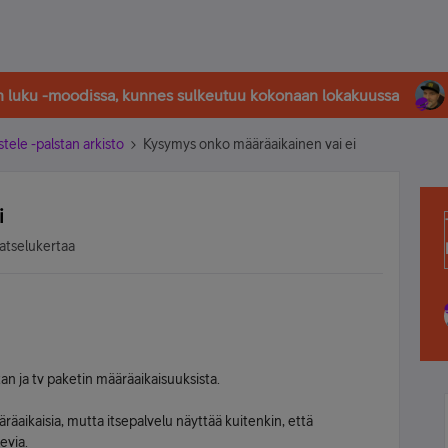
in luku -moodissa, kunnes sulkeutuu kokonaan lokakuussa
stele -palstan arkisto
Kysymys onko määräaikainen vai ei
i
atselukertaa
stan ja tv paketin määräaikaisuuksista.
äaikaisia, mutta itsepalvelu näyttää kuitenkin, että
evia.