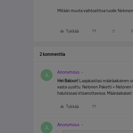
Mitään muuta vaihtoehtoa tuolle Nelonen Pr
Tykkää
2 kommenttia
Anonymous
A
Hei Baloun!
Laajakaistasi määräaikainen 
vasta uusittu. Nelonen Paketti + Nelonen P
halutessasi irtisanottavissa. Määräaikaiset
Tykkää
Anonymous
A