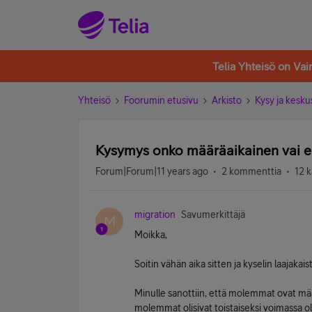
Telia Yhteisö on Va
Yhteisö
Foorumin etusivu
Arkisto
Kysy ja kesku
Kysymys onko määräaikainen vai e
Forum|Forum|11 years ago
2 kommenttia
12 k
migration
Savumerkittäjä
M
Moikka,
Soitin vähän aika sitten ja kyselin laajakai
Minulle sanottiin, että molemmat ovat määr
molemmat olisivat toistaiseksi voimassa ol