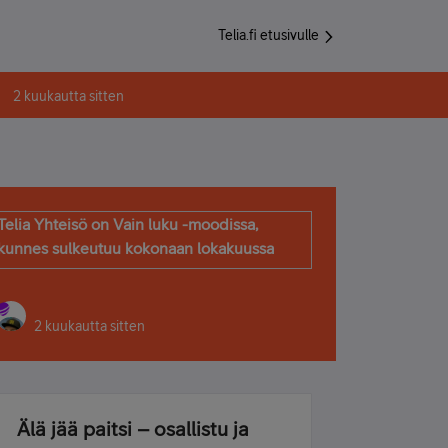
Telia.fi etusivulle
2 kuukautta sitten
Telia Yhteisö on Vain luku -moodissa,
kunnes sulkeutuu kokonaan lokakuussa
2 kuukautta sitten
Älä jää paitsi – osallistu ja