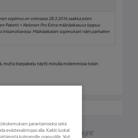
inen sopimus on voimassa 28.3.2016 saakka joten
nen Paketti + Nelonen Pro Extra määräaikasuus loppuu
asi irtisanottavissa. Määräaikaiset sopimukset näet parhaiten
, mutta itsepalvelu näytti minulla molemmissa toisin.
yttökokemuksen parantamiseksi sekä
oida evästevalintojasi alla. Kaikki luokat
irtämistä kolmansille osapuolille. Voit