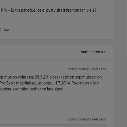
o + Extra paketille jos ei pysty sitä irtisanomaan vielä?
Jaa
Vanhin ensin
Forum|Forum|12 years ago
sopimus on voimassa 28.3.2016 saakka joten sopimuksesi on
ro Extra määräaikasuus loppuu 1.7.2014. Paketti on silloin
 sopimukset näet parhaiten laskultasi.
Forum|Forum|12 years ago