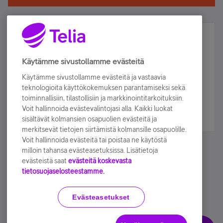
Älä jää paitsi – osallistu ja voita!
Tilaa Telian uutiskirje ja olet mukana arvonnassa.
Käytämme sivustollamme evästeitä
Samalla saat parhaat asiakasedut suoraan
Käytämme sivustollamme evästeitä ja vastaavia
sähköpostiisi.
teknologioita käyttökokemuksen parantamiseksi sekä
toiminnallisiin, tilastollisiin ja markkinointitarkoituksiin.
Voit hallinnoida evästevalintojasi alla. Kaikki luokat
Tilaa nyt
sisältävät kolmansien osapuolien evästeitä ja
merkitsevät tietojen siirtämistä kolmansille osapuolille.
Voit hallinnoida evästeitä tai poistaa ne käytöstä
milloin tahansa evästeasetuksissa. Lisätietoja
evästeistä saat
evästeitä koskevasta
tietosuojaselosteestamme.
Käyttöehdot
Accessibility statement
Evästeasetukset