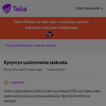
Telia.fi etusivulle
Telia Yhteisö on Vain luku -moodissa, kunnes
sulkeutuu kokonaan lokakuussa
Kysy ja keskustele -palstan arkisto
Kysymys uusimmasta laskusta
Forum|Forum|11 years ago
1 kommentti
migration
M
Onkos sopimukseeni tehty jotakin muutoksia 19.10, kun näkyy kaksi
sopimusta tuossa uusimmassa laskussa. Vai mitä ihmettä tuo
meinaa?