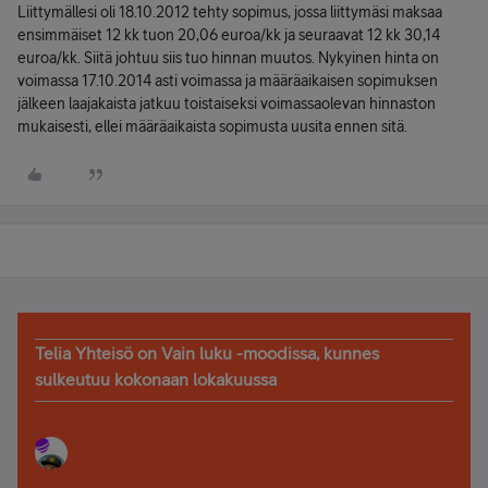
Liittymällesi oli 18.10.2012 tehty sopimus, jossa liittymäsi maksaa
ensimmäiset 12 kk tuon 20,06 euroa/kk ja seuraavat 12 kk 30,14
euroa/kk. Siitä johtuu siis tuo hinnan muutos. Nykyinen hinta on
voimassa 17.10.2014 asti voimassa ja määräaikaisen sopimuksen
jälkeen laajakaista jatkuu toistaiseksi voimassaolevan hinnaston
mukaisesti, ellei määräaikaista sopimusta uusita ennen sitä.
Telia Yhteisö on Vain luku -moodissa, kunnes
sulkeutuu kokonaan lokakuussa