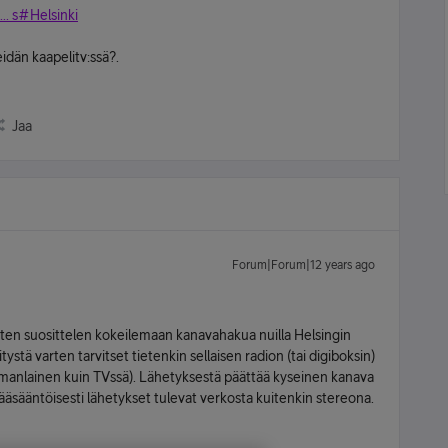
.. s#Helsinki
idän kaapelitv:ssä?.
Jaa
Forum|Forum|12 years ago
joten suosittelen kokeilemaan kanavahakua nuilla Helsingin
tystä varten tarvitset tietenkin sellaisen radion (tai digiboksin)
(samanlainen kuin TVssä). Lähetyksestä päättää kyseinen kanava
ääsääntöisesti lähetykset tulevat verkosta kuitenkin stereona.