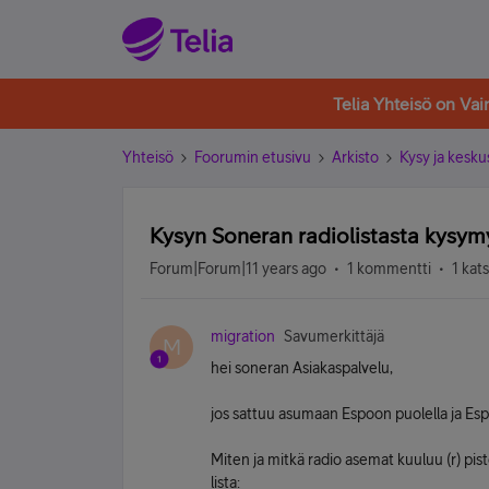
Telia Yhteisö on Va
Yhteisö
Foorumin etusivu
Arkisto
Kysy ja kesku
Kysyn Soneran radiolistasta kysy
Forum|Forum|11 years ago
1 kommentti
1 kat
migration
Savumerkittäjä
M
hei soneran Asiakaspalvelu,
jos sattuu asumaan Espoon puolella ja Es
Miten ja mitkä radio asemat kuuluu (r) pi
lista: