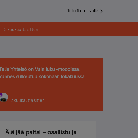
Telia.fi etusivulle
2 kuukautta sitten
Telia Yhteisö on Vain luku -moodissa,
kunnes sulkeutuu kokonaan lokakuussa
2 kuukautta sitten
Älä jää paitsi – osallistu ja