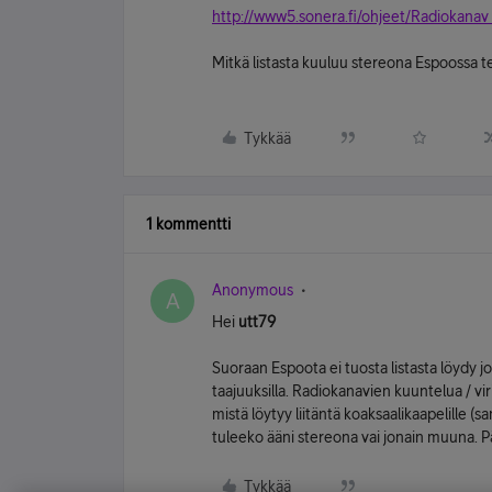
http://www5.sonera.fi/ohjeet/Radiokanav .
Mitkä listasta kuuluu stereona Espoossa te
Tykkää
1 kommentti
Anonymous
A
Hei
utt79
Suoraan Espoota ei tuosta listasta löydy 
taajuuksilla. Radiokanavien kuuntelua / viri
mistä löytyy liitäntä koaksaalikaapelille 
tuleeko ääni stereona vai jonain muuna. P
Tykkää