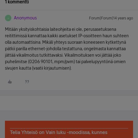
1 kommentti
Anonymous
Forum|Forum|14 years ago
A
Mitään yksityiskohtaisia laiteohjeita ei ole, perusasetuksena
reitittimissä kannattaa kaikki asetukset IP-osoitteen haun suhteen
olla automaattisina. Mikäli yhteys suoraan koneeseen kytkettynä
pätkii parilla ethernet-johdolla testattuna, ongelmasta kannattaa
jättää vikailmoitus tutkittavaksi. Vikailmoituksen voi jättää joko
puhelimitse (0206 90101, mpm/pvm) tai palvelupyyntönä omien
sivujen kautta (vaatii kirjautumisen).
Telia Yhteisö on Vain luku -moodissa, kunnes