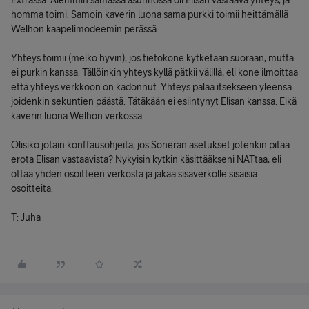
Extrassa. Aiemmin samassa asunnossa oli Elisan vastaava yhteys, ja
homma toimi. Samoin kaverin luona sama purkki toimii heittämällä
Welhon kaapelimodeemin perässä.
Yhteys toimii (melko hyvin), jos tietokone kytketään suoraan, mutta
ei purkin kanssa. Tällöinkin yhteys kyllä pätkii välillä, eli kone ilmoittaa
että yhteys verkkoon on kadonnut. Yhteys palaa itsekseen yleensä
joidenkin sekuntien päästä. Tätäkään ei esiintynyt Elisan kanssa. Eikä
kaverin luona Welhon verkossa.
Olisiko jotain konffausohjeita, jos Soneran asetukset jotenkin pitää
erota Elisan vastaavista? Nykyisin kytkin käsittääkseni NATtaa, eli
ottaa yhden osoitteen verkosta ja jakaa sisäverkolle sisäisiä
osoitteita.
T: Juha