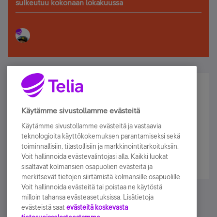
sulkeutuu kokonaan lokakuussa
Älä jää paitsi – osallistu ja voita!
Tilaa Telian uutiskirje ja olet mukana arvonnassa.
Käytämme sivustollamme evästeitä
Samalla saat parhaat asiakasedut suoraan
Käytämme sivustollamme evästeitä ja vastaavia
sähköpostiisi.
teknologioita käyttökokemuksen parantamiseksi sekä
toiminnallisiin, tilastollisiin ja markkinointitarkoituksiin.
Voit hallinnoida evästevalintojasi alla. Kaikki luokat
Tilaa nyt
sisältävät kolmansien osapuolien evästeitä ja
merkitsevät tietojen siirtämistä kolmansille osapuolille.
Voit hallinnoida evästeitä tai poistaa ne käytöstä
milloin tahansa evästeasetuksissa. Lisätietoja
evästeistä saat
evästeitä koskevasta