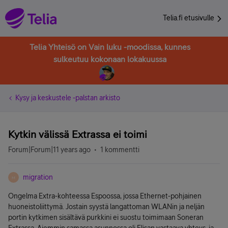
Telia.fi etusivulle
Telia Yhteisö on Vain luku -moodissa, kunnes
sulkeutuu kokonaan lokakuussa
Kysy ja keskustele -palstan arkisto
Kytkin välissä Extrassa ei toimi
Forum|Forum|11 years ago
1 kommentti
migration
M
Ongelma Extra-kohteessa Espoossa, jossa Ethernet-pohjainen
huoneistoliittymä. Jostain syystä langattoman WLANin ja neljän
portin kytkimen sisältävä purkkini ei suostu toimimaan Soneran