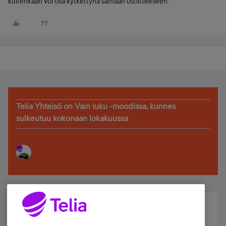
kuitenkaan voi olla kytkettynä samaan osoitteeseen.
Telia Yhteisö on Vain luku -moodissa, kunnes
sulkeutuu kokonaan lokakuussa
Älä jää paitsi – osallistu ja voita!