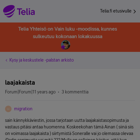
Telia.fi etusivulle
Telia Yhteisö on Vain luku -moodissa, kunnes
sulkeutuu kokonaan lokakuussa
Kysy ja keskustele -palstan arkisto
laajakaista
Forum|Forum|11 years ago
3 kommenttia
migration
M
sain kännykkäviestin, jossa tarjotaan uutta laajakaistasopimusta ja
vastaus pitäisi antaa huomenna. Koskeekohan tämä Ainan ( siinä siis
on voimassa laajakaista ) siirtymistä Soneralle vai jo olemassa olevaa