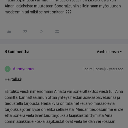
iPadin sopimusta vai mitä ??? Mulla on sellainen käsitys, että kun
Ainan laajakaista muutetaan Soneralle, niin silloin saan myös uuden
modeemin tai mikä se nytt onkaan ???
3 kommenttia
Vanhin ensin
Anonymous
Forum|Forum|12 years ago
A
Hei
tallu3
!
Eli tuliko viesti nimenomaan Ainalta vai Soneralta? Jos viesti tuli Aina
comilta, kannattaa sinun ottaa yhteys heidän asiakaspalveluunsa ja
tiedustella tarjousta. Heillä kyllä on tällä hetkellä voimassaolevia
tarjouksia joten kyse on ehkä sellaisesta. Meidän tiedossamme ei ole
että Sonera vielä lähettäisi tarjouksia laajakaistaliittymistä Aina
comin asiakkaille koska laajakaistat ovat vielä heidän verkossaan.