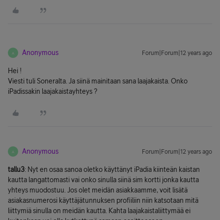
Anonymous
Forum|Forum|12 years ago
A
Hei !
Viesti tuli Soneralta. Ja siinä mainitaan sana laajakaista. Onko
iPadissakin laajakaistayhteys ?
Anonymous
Forum|Forum|12 years ago
A
tallu3
: Nyt en osaa sanoa oletko käyttänyt iPadia kiinteän kaistan
kautta langattomasti vai onko sinulla siinä sim kortti jonka kautta
yhteys muodostuu. Jos olet meidän asiakkaamme, voit lisätä
asiakasnumerosi käyttäjätunnuksen profiiliin niin katsotaan mitä
liittymiä sinulla on meidän kautta. Kahta laajakaistaliittymää ei