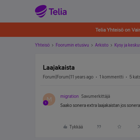
Telia Yhteisö on Va
Yhteisö
Foorumin etusivu
Arkisto
Kysy ja kesku
Laajakaista
Forum|Forum|11 years ago
1 kommentti
5 kat
migration
Savumerkittäjä
M
Saako sonera extra laajakaistan jos sonera 
Tykkää