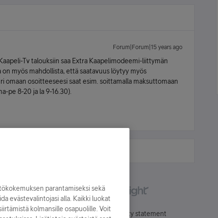
Forum|Forum|15 years ago
 Kaapeli-Tv talouksiin saa Extra Kaapelimodeemi-liittymän
a on myös mahdollista, että saatavuus löytyy myös
ri omaan osoitteeseesi saat esim. soittamalla maksuttomaan
pe 8-20 ja la 9-16.30).
yttökokemuksen parantamiseksi sekä
oida evästevalintojasi alla. Kaikki luokat
irtämistä kolmansille osapuolille. Voit
Käyttöehdot
Accessibility statement