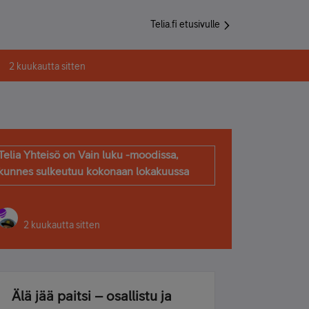
Telia.fi etusivulle
2 kuukautta sitten
Telia Yhteisö on Vain luku -moodissa,
kunnes sulkeutuu kokonaan lokakuussa
2 kuukautta sitten
Älä jää paitsi – osallistu ja