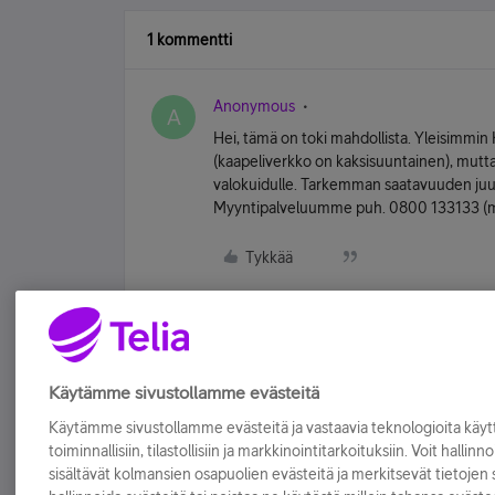
1 kommentti
Anonymous
A
Hei, tämä on toki mahdollista. Yleisimmin
(kaapeliverkko on kaksisuuntainen), mutt
valokuidulle. Tarkemman saatavuuden juu
Myyntipalveluumme puh. 0800 133133 (ma-
Tykkää
Käytämme sivustollamme evästeitä
Käytämme sivustollamme evästeitä ja vastaavia teknologioita kä
toiminnallisiin, tilastollisiin ja markkinointitarkoituksiin. Voit hallinn
sisältävät kolmansien osapuolien evästeitä ja merkitsevät tietojen si