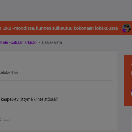
in luku -moodissa, kunnes sulkeutuu kokonaan lokakuussa
stele -palstan arkisto
Laajakaista
selukertaa
kaapeli-tv liittymä kiinteistössä?
Jaa