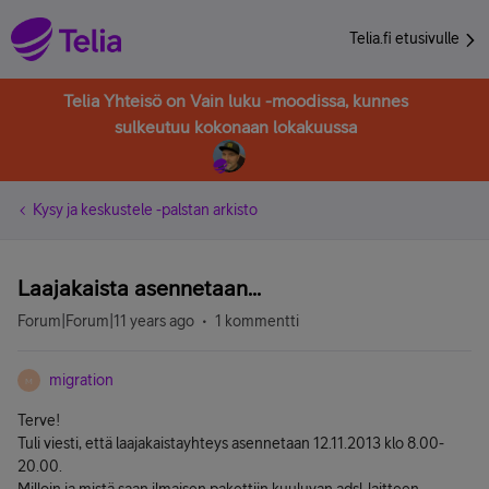
Telia.fi etusivulle
Telia Yhteisö on Vain luku -moodissa, kunnes
sulkeutuu kokonaan lokakuussa
Kysy ja keskustele -palstan arkisto
Laajakaista asennetaan...
Forum|Forum|11 years ago
1 kommentti
migration
M
Terve!
Tuli viesti, että laajakaistayhteys asennetaan 12.11.2013 klo 8.00-
20.00.