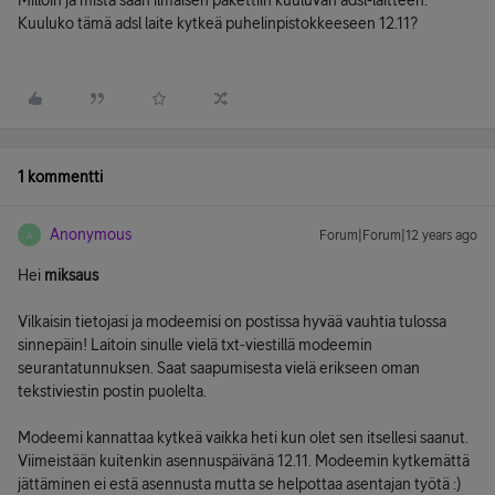
Milloin ja mistä saan ilmaisen pakettiin kuuluvan adsl-laitteen.
Kuuluko tämä adsl laite kytkeä puhelinpistokkeeseen 12.11?
1 kommentti
Anonymous
Forum|Forum|12 years ago
A
Hei
miksaus
Vilkaisin tietojasi ja modeemisi on postissa hyvää vauhtia tulossa
sinnepäin! Laitoin sinulle vielä txt-viestillä modeemin
seurantatunnuksen. Saat saapumisesta vielä erikseen oman
tekstiviestin postin puolelta.
Modeemi kannattaa kytkeä vaikka heti kun olet sen itsellesi saanut.
Viimeistään kuitenkin asennuspäivänä 12.11. Modeemin kytkemättä
jättäminen ei estä asennusta mutta se helpottaa asentajan työtä :)