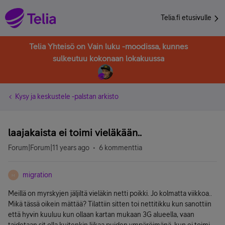
Telia.fi etusivulle
Telia Yhteisö on Vain luku -moodissa, kunnes
sulkeutuu kokonaan lokakuussa
Kysy ja keskustele -palstan arkisto
laajakaista ei toimi vieläkään..
Forum|Forum|11 years ago
6 kommenttia
migration
M
Meillä on myrskyjen jäljiltä vieläkin netti poikki. Jo kolmatta viikkoa..
Mikä tässä oikein mättää? Tilattiin sitten toi nettitikku kun sanottiin
että hyvin kuuluu kun ollaan kartan mukaan 3G alueella, vaan