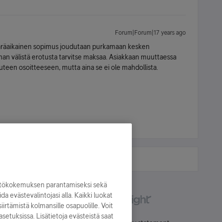
Forum|Forum|17 years ago
ääräaikainen sopimus joudutaan purkamaan kesken
nan välistä erotusta tarvitse maksaa. Asiakkaan muuttaessa
 uuteen osoitteeseen, mutta aina se ei ole mahdollista.
yttökokemuksen parantamiseksi sekä
oida evästevalintojasi alla. Kaikki luokat
irtämistä kolmansille osapuolille. Voit
asetuksissa. Lisätietoja evästeistä saat