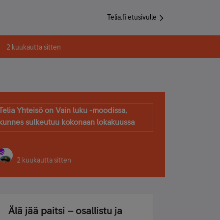
Telia.fi etusivulle
2 kuukautta sitten
Telia Yhteisö on Vain luku -moodissa,
kunnes sulkeutuu kokonaan lokakuussa
2 kuukautta sitten
Älä jää paitsi – osallistu ja