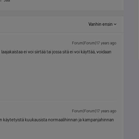
Jaa
Vanhin ensin
Forum|Forum|17 years ago
ajakaistaa ei voi siirtää tai jossa sitä ei voi käyttää, voidaan
Forum|Forum|17 years ago
n käytetyistä kuukausista normaalihinnan ja kampanjahinnan