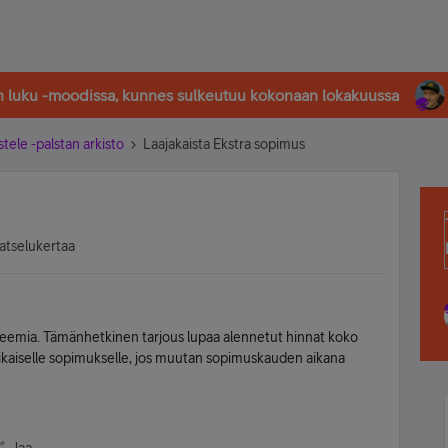
in luku -moodissa, kunnes sulkeutuu kokonaan lokakuussa
stele -palstan arkisto
Laajakaista Ekstra sopimus
atselukertaa
deemia. Tämänhetkinen tarjous lupaa alennetut hinnat koko
ikaiselle sopimukselle, jos muutan sopimuskauden aikana