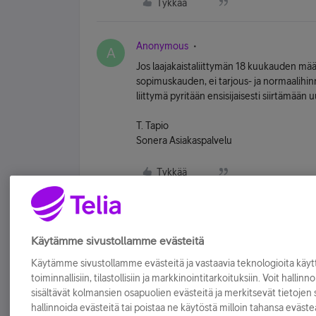
Tykkää
Anonymous
A
Jos laajakaistaliittymän 18 kuukauden m
sopimuskauden, ei tarjous- ja normaalihin
liittymä pyritään ensisijaisesti siirtämään
T. Tapio
Sonera Asiakaspalvelu
Tykkää
Käytämme sivustollamme evästeitä
Käytämme sivustollamme evästeitä ja vastaavia teknologioita kä
toiminnallisiin, tilastollisiin ja markkinointitarkoituksiin. Voit hallinn
sisältävät kolmansien osapuolien evästeitä ja merkitsevät tietojen si
hallinnoida evästeitä tai poistaa ne käytöstä milloin tahansa eväste