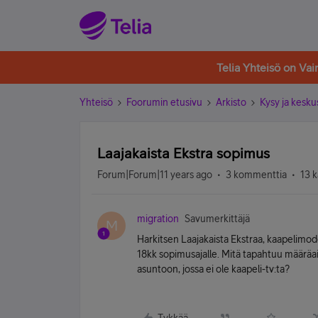
Telia Yhteisö on Va
Yhteisö
Foorumin etusivu
Arkisto
Kysy ja kesku
Laajakaista Ekstra sopimus
Forum|Forum|11 years ago
3 kommenttia
13 k
migration
Savumerkittäjä
M
Harkitsen Laajakaista Ekstraa, kaapelimo
18kk sopimusajalle. Mitä tapahtuu määräa
asuntoon, jossa ei ole kaapeli-tv:ta?