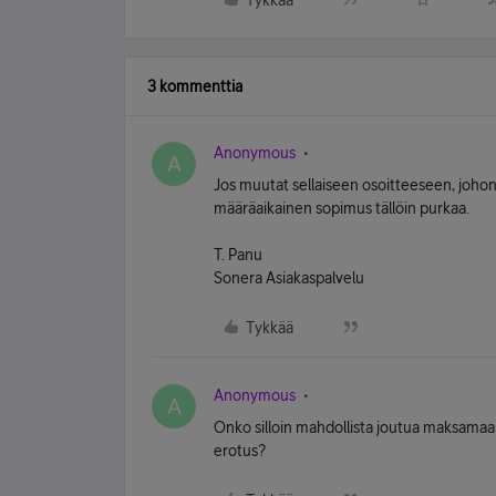
Tykkää
3 kommenttia
Anonymous
A
Jos muutat sellaiseen osoitteeseen, johon la
määräaikainen sopimus tällöin purkaa.
T. Panu
Sonera Asiakaspalvelu
Tykkää
Anonymous
A
Onko silloin mahdollista joutua maksamaa
erotus?