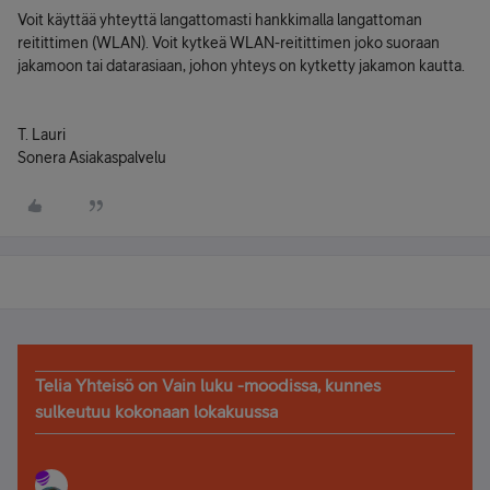
Voit käyttää yhteyttä langattomasti hankkimalla langattoman
reitittimen (WLAN). Voit kytkeä WLAN-reitittimen joko suoraan
jakamoon tai datarasiaan, johon yhteys on kytketty jakamon kautta.
T. Lauri
Sonera Asiakaspalvelu
Telia Yhteisö on Vain luku -moodissa, kunnes
sulkeutuu kokonaan lokakuussa