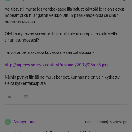
Voi tietysti, mutta jos verkkokaapelilla haluat käyttää joka on tietysti
nopeampi kuin langaton verkko, sinun pitää kaapeloida se sinun
huoneen sisälläsi.
Oletko nyt aivan varma, ettei sinulla ole useampia rasioita siellä
sinun asunnossasi?
Tarkoitan seuraavassa kuvassa olevaa datarasiaa >
http://naprays.net/wp-content/uploads/2009/06/rj45.jpg
Näihin pystyt liittää ne muut koneet, kunhan ne on vain kytketty
sieltä kytkentäkaapista.
Anonymous
Forum|Forum|16 years ago
A