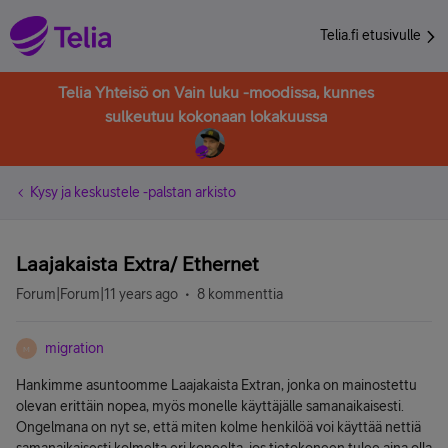
Telia.fi etusivulle
Telia Yhteisö on Vain luku -moodissa, kunnes
sulkeutuu kokonaan lokakuussa
Kysy ja keskustele -palstan arkisto
Laajakaista Extra/ Ethernet
Forum|Forum|11 years ago
8 kommenttia
migration
M
Hankimme asuntoomme Laajakaista Extran, jonka on mainostettu
olevan erittäin nopea, myös monelle käyttäjälle samanaikaisesti.
Ongelmana on nyt se, että miten kolme henkilöä voi käyttää nettiä