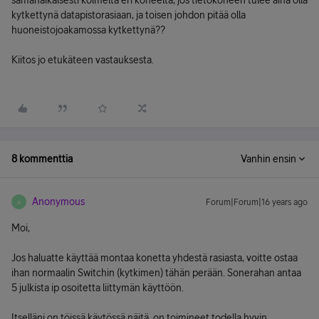
samanaikaisesti kolmelta eri koneelta, jos tietokoneen tulee aina olla
kytkettynä datapistorasiaan, ja toisen johdon pitää olla
huoneistojoakamossa kytkettynä??
Kiitos jo etukäteen vastauksesta.
8 kommenttia
Vanhin ensin
Anonymous
Forum|Forum|16 years ago
A
Moi,
Jos haluatte käyttää montaa konetta yhdestä rasiasta, voitte ostaa
ihan normaalin Switchin (kytkimen) tähän perään. Sonerahan antaa
5 julkista ip osoitetta liittymän käyttöön.
Itselläni on töissä käytössä näitä, on toimineet todella hyvin.