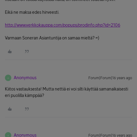
Eikä ne maksa edes hirveesti.
http://www.verkkokauppa.com/popups/prodinfo.php?id=2106
Varmaan Soneran Asiantuntija on samaa mieltä? =)
Anonymous
Forum|Forum|16 years ago
A
Kiitos vastauksesta! Mutta nettiä ei voi silti käyttää samanaikaisesti
eri puolilla kämppää?
Anonymous
Forum|Forum|16 years ago
A