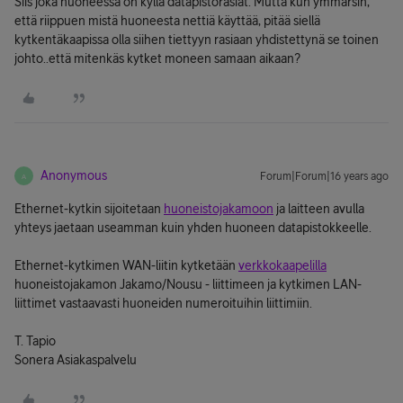
Siis joka huoneessa on kyllä datapistorasiat. Mutta kun ymmärsin,
että riippuen mistä huoneesta nettiä käyttää, pitää siellä
kytkentäkaapissa olla siihen tiettyyn rasiaan yhdistettynä se toinen
johto..että mitenkäs kytket moneen samaan aikaan?
Anonymous
Forum|Forum|16 years ago
A
Ethernet-kytkin sijoitetaan
huoneistojakamoon
ja laitteen avulla
yhteys jaetaan useamman kuin yhden huoneen datapistokkeelle.
Ethernet-kytkimen WAN-liitin kytketään
verkkokaapelilla
huoneistojakamon Jakamo/Nousu - liittimeen ja kytkimen LAN-
liittimet vastaavasti huoneiden numeroituihin liittimiin.
T. Tapio
Sonera Asiakaspalvelu