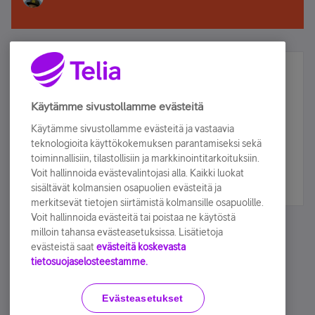
Älä jää paitsi – osallistu ja voita!
Tilaa Telian uutiskirje ja olet mukana arvonnassa.
Käytämme sivustollamme evästeitä
Samalla saat parhaat asiakasedut suoraan
Käytämme sivustollamme evästeitä ja vastaavia
sähköpostiisi.
teknologioita käyttökokemuksen parantamiseksi sekä
toiminnallisiin, tilastollisiin ja markkinointitarkoituksiin.
Voit hallinnoida evästevalintojasi alla. Kaikki luokat
Tilaa nyt
sisältävät kolmansien osapuolien evästeitä ja
merkitsevät tietojen siirtämistä kolmansille osapuolille.
Voit hallinnoida evästeitä tai poistaa ne käytöstä
milloin tahansa evästeasetuksissa. Lisätietoja
evästeistä saat
evästeitä koskevasta
tietosuojaselosteestamme.
Käyttöehdot
Accessibility statement
Evästeasetukset