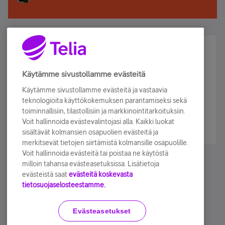
Älä jää paitsi – osallistu ja voita!
Tilaa Telian uutiskirje ja olet mukana arvonnassa.
Käytämme sivustollamme evästeitä
Samalla saat parhaat asiakasedut suoraan
Käytämme sivustollamme evästeitä ja vastaavia
sähköpostiisi.
teknologioita käyttökokemuksen parantamiseksi sekä
toiminnallisiin, tilastollisiin ja markkinointitarkoituksiin.
Voit hallinnoida evästevalintojasi alla. Kaikki luokat
Tilaa nyt
sisältävät kolmansien osapuolien evästeitä ja
merkitsevät tietojen siirtämistä kolmansille osapuolille.
Voit hallinnoida evästeitä tai poistaa ne käytöstä
milloin tahansa evästeasetuksissa. Lisätietoja
evästeistä saat
evästeitä koskevasta
tietosuojaselosteestamme.
Käyttöehdot
Accessibility statement
Evästeasetukset