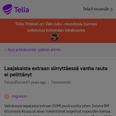
Telia.fi etusivulle
Telia Yhteisö on Vain luku -moodissa, kunnes
sulkeutuu kokonaan lokakuussa
Kysy ja keskustele -palstan arkisto
Laajakaista extraan siirryttäessä vanha rauta
ei pelittänyt
Forum|Forum|11 years ago
1 kommentti
migration
M
Vaihdoinpa laajakaista extraan (10M) puoli vuotta sitten Sonera 8M
liittymästä Alussa oli aivan mielettömät ongelmat nopeuden kanssa.