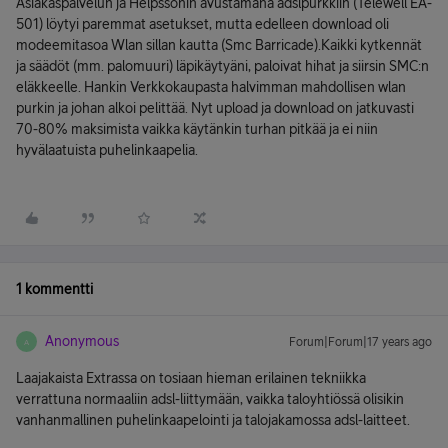
Asiakaspalvelun ja Helpssonin avustamana adslpurkkiin (Telewell EA-
501) löytyi paremmat asetukset, mutta edelleen download oli
modeemitasoa Wlan sillan kautta (Smc Barricade).Kaikki kytkennät
ja säädöt (mm. palomuuri) läpikäytyäni, paloivat hihat ja siirsin SMC:n
eläkkeelle. Hankin Verkkokaupasta halvimman mahdollisen wlan
purkin ja johan alkoi pelittää. Nyt upload ja download on jatkuvasti
70-80% maksimista vaikka käytänkin turhan pitkää ja ei niin
hyvälaatuista puhelinkaapelia.
1 kommentti
Anonymous
Forum|Forum|17 years ago
A
Laajakaista Extrassa on tosiaan hieman erilainen tekniikka
verrattuna normaaliin adsl-liittymään, vaikka taloyhtiössä olisikin
vanhanmallinen puhelinkaapelointi ja talojakamossa adsl-laitteet.