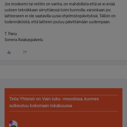
Jos modeemi tai reititin on vanha, on mahdollista että se ei enää
uuteen tekniikkaan siirryttäessä toimi kunnolla, varsinkaan jos
laitteeseen ei ole saatavilla uusia ohjelmistopäivityksiä. Tällöin on
todennäköistä, että laitteen joutuu päivittämään uudempaan.
T. Panu
Sonera Asiakaspalvelu
Telia Yhteisö on Vain luku -moodissa, kunnes
sulkeutuu kokonaan lokakuussa