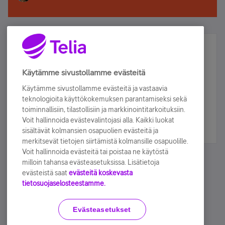
Älä jää paitsi – osallistu ja voita!
Tilaa Telian uutiskirje ja olet mukana arvonnassa.
Käytämme sivustollamme evästeitä
Samalla saat parhaat asiakasedut suoraan
Käytämme sivustollamme evästeitä ja vastaavia
sähköpostiisi.
teknologioita käyttökokemuksen parantamiseksi sekä
toiminnallisiin, tilastollisiin ja markkinointitarkoituksiin.
Voit hallinnoida evästevalintojasi alla. Kaikki luokat
Tilaa nyt
sisältävät kolmansien osapuolien evästeitä ja
merkitsevät tietojen siirtämistä kolmansille osapuolille.
Voit hallinnoida evästeitä tai poistaa ne käytöstä
milloin tahansa evästeasetuksissa. Lisätietoja
evästeistä saat
evästeitä koskevasta
tietosuojaselosteestamme.
Käyttöehdot
Accessibility statement
Evästeasetukset