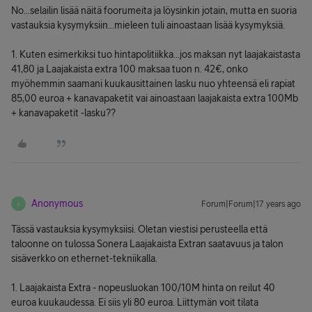
No...selailin lisää näitä foorumeita ja löysinkin jotain, mutta en suoria
vastauksia kysymyksiin...mieleen tuli ainoastaan lisää kysymyksiä.
1. Kuten esimerkiksi tuo hintapolitiikka...jos maksan nyt laajakaistasta
41,80 ja Laajakaista extra 100 maksaa tuon n. 42€, onko
myöhemmin saamani kuukausittainen lasku nuo yhteensä eli rapiat
85,00 euroa + kanavapaketit vai ainoastaan laajakaista extra 100Mb
+ kanavapaketit -lasku??
Anonymous
Forum|Forum|17 years ago
A
Tässä vastauksia kysymyksiisi. Oletan viestisi perusteella että
taloonne on tulossa Sonera Laajakaista Extran saatavuus ja talon
sisäverkko on ethernet-tekniikalla.
1. Laajakaista Extra - nopeusluokan 100/10M hinta on reilut 40
euroa kuukaudessa. Ei siis yli 80 euroa. Liittymän voit tilata