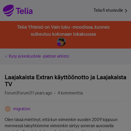
Telia.fi etusivulle
Telia Yhteisö on Vain luku -moodissa, kunnes
sulkeutuu kokonaan lokakuussa
Kysy ja keskustele -palstan arkisto
Laajakaista Extran käyttöönotto ja Laajakaista
TV
Forum|Forum|11 years ago
4 kommenttia
migration
M
Olen tässä miettinyt, että kun viimeinkin vuoden 2009 loppuun
mennessä taloyhtiömme viimeinkin siirtyy soneran auvoisella