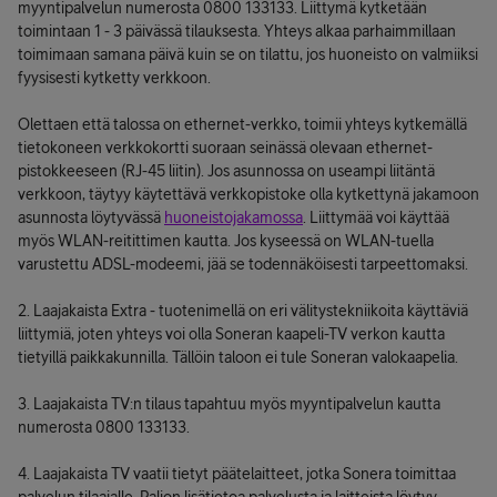
myyntipalvelun numerosta 0800 133133. Liittymä kytketään
toimintaan 1 - 3 päivässä tilauksesta. Yhteys alkaa parhaimmillaan
toimimaan samana päivä kuin se on tilattu, jos huoneisto on valmiiksi
fyysisesti kytketty verkkoon.
Olettaen että talossa on ethernet-verkko, toimii yhteys kytkemällä
tietokoneen verkkokortti suoraan seinässä olevaan ethernet-
pistokkeeseen (RJ-45 liitin). Jos asunnossa on useampi liitäntä
verkkoon, täytyy käytettävä verkkopistoke olla kytkettynä jakamoon
asunnosta löytyvässä
huoneistojakamossa
. Liittymää voi käyttää
myös WLAN-reitittimen kautta. Jos kyseessä on WLAN-tuella
varustettu ADSL-modeemi, jää se todennäköisesti tarpeettomaksi.
2. Laajakaista Extra - tuotenimellä on eri välitystekniikoita käyttäviä
liittymiä, joten yhteys voi olla Soneran kaapeli-TV verkon kautta
tietyillä paikkakunnilla. Tällöin taloon ei tule Soneran valokaapelia.
3. Laajakaista TV:n tilaus tapahtuu myös myyntipalvelun kautta
numerosta 0800 133133.
4. Laajakaista TV vaatii tietyt päätelaitteet, jotka Sonera toimittaa