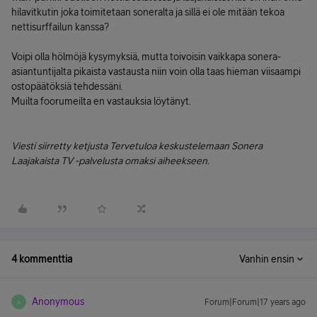
hilavitkutin joka toimitetaan soneralta ja sillä ei ole mitään tekoa
nettisurffailun kanssa?
Voipi olla hölmöjä kysymyksiä, mutta toivoisin vaikkapa sonera-
asiantuntijalta pikaista vastausta niin voin olla taas hieman viisaampi
ostopäätöksiä tehdessäni.
Muilta foorumeilta en vastauksia löytänyt.
Viesti siirretty ketjusta Tervetuloa keskustelemaan Sonera
Laajakaista TV -palvelusta omaksi aiheekseen.
4 kommenttia
Vanhin ensin
Anonymous
Forum|Forum|17 years ago
A