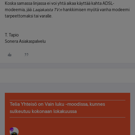
Koska samassa linjassa ei voi yhtä aikaa käyttää kahta ADSL-
modeemia, jää
Laajakaista TV:n
hankkimisen myötä vanha modeemi
tarpeettomaksi tai varalle.
T. Tapio
Sonera Asiakaspalvelu
Telia Yhteisö on Vain luku -moodissa, kunnes
sulkeutuu kokonaan lokakuussa