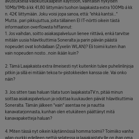
avustuksella valokuitukaapelin käyttöön, vaihtaisin nykyisen
10Mb/1Mb á kk 41,80 liittymäni tuohon laajakaista extra 100Mb á kk
n. 42€ liittymään. Joku voisi jopa sanoa, että: "ehkä kantsii..."
Mutta...pari pikkujuttua, joita tällainen EI IT-nörtti oikein tästä
informaation overflowsta hiffannut:
1. Jos vaihdan, soitto asiakaspalveluun lienee riittävä, enkä tarvitse
mitään uusia hilavitkuttimia Soneralta ja parin päivän päästä
nopeudet ovat kohdallaan (Zyxelin WLAN)? Eli toimii kuten ihan
vain nopeuden nosto...noin ikään kuin?
2. Tämä Laajakaista extra ilmeisesti nyt kuitenkin tulee puhelinlinjoja
pitkin ja sillä ei mitään tekoa tv-pistokkeiden kanssa ole. Vai onko
näin?
3. Jos sitten taas haluan tilata tuon laajakaistaTV:n, pitää minun
soittaa asiakaspalveluun ja odottaa kuukauden päivät hilavitkuttimia
Soneralta. Tämän jälkeen "vain" asentaa ne ja nauttia
kanavatarjonnasta, kunhan olen etukäteen päättänyt mitä
kanavapaketteja haluan?
4. Miten tässä nyt oikein käytännössä homma toimii? Toimiiko vanha
wlan-purkki edelleen nettiä selatessa ja laajakaistatv:lle on ihan oma