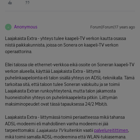
Anonymous
Forum|Forum|17 years ago
A
Laajakaista Extra - yhteys tulee kaapeli-TV verkon kautta osassa
niistä paikkakunnista, joissa on Sonera on kaapeli-TV verkon
operaattorina.
Ellei talossa ole ethernet-verkkoa eikä osoite on Soneran kaapeli-TV
verkon alueella, käyttää Laajakaista Extra - liittymä
puhelinkaapelointia eli talon sisällä yhteys on ADSL-tekniikalla. Tämä
tarkoitaa sitä, että taloon tulee Soneran valokuitu ja se toimii
Laajakaista Extran runkoyhteytenä, mutta talon jakamosta
huoneistoihin yhteys on puhelinkaapeleita pitkin. Liittymän
maksiminopeudet ovat tässä tapauksessa 24/2 Mbit/s.
Laajakaista Extra - liittymässä toimii periaatteessa mikä tahansa
ADSL-modeemi eli mahdollinen vanha modeemi ei jää
tarpeettomaksi.
Laajakaista TV
kuitenkin vaatii
palvelureitittimen
,
mikä toimii samalla ADSL-modeemina että WLAN-tukiasemana.