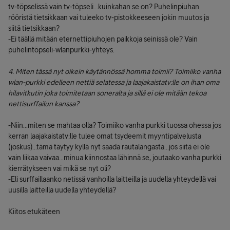
tv-töpselissä vain tv-töpseli...kuinkahan se on? Puhelinpiuhan
rööristä tietsikkaan vai tuleeko tv-pistokkeeseen jokin muutos ja
siitä tietsikkaan?
-Ei täällä mitään eternettipiuhojen paikkoja seinissä ole? Vain
puhelintöpseli-wlanpurkki-yhteys.
4. Miten tässä nyt oikein käytännössä homma toimii? Toimiiko vanha
wlan-purkki edelleen nettiä selatessa ja laajakaistatv:lle on ihan oma
hilavitkutin joka toimitetaan soneralta ja sillä ei ole mitään tekoa
nettisurffailun kanssa?
-Niin...miten se mahtaa olla? Toimiiko vanha purkki tuossa ohessa jos
kerran laajakaistatv:lle tulee omat tsydeemit myyntipalvelusta
(joskus)...tämä täytyy kyllä nyt saada rautalangasta...jos siitä ei ole
vain liikaa vaivaa...minua kiinnostaa lähinnä se, joutaako vanha purkki
kierrätykseen vai mikä se nyt oli?
-Eli surffaillaanko netissä vanhoilla laitteilla ja uudella yhteydellä vai
uusilla laitteilla uudella yhteydellä?
Kiitos etukäteen