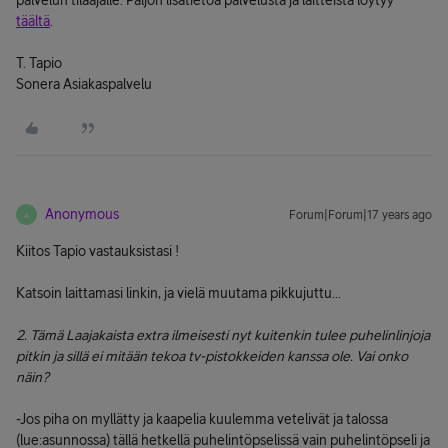
palvelun tilaajalle. Paljon lisätietoa palvelusta ja laitteista löytyy
täältä
.
T. Tapio
Sonera Asiakaspalvelu
Anonymous
Forum|Forum|17 years ago
A
Kiitos Tapio vastauksistasi !
Katsoin laittamasi linkin, ja vielä muutama pikkujuttu...
2. Tämä Laajakaista extra ilmeisesti nyt kuitenkin tulee puhelinlinjoja
pitkin ja sillä ei mitään tekoa tv-pistokkeiden kanssa ole. Vai onko
näin?
-Jos piha on myllätty ja kaapelia kuulemma vetelivät ja talossa
(lue:asunnossa) tällä hetkellä puhelintöpselissä vain puhelintöpseli ja