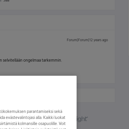
Jaa
Forum|Forum|12 years ago
iin selvitellään ongelmaa tarkemmin.
yttökokemuksen parantamiseksi sekä
oida evästevalintojasi alla. Kaikki luokat
irtämistä kolmansille osapuolille. Voit