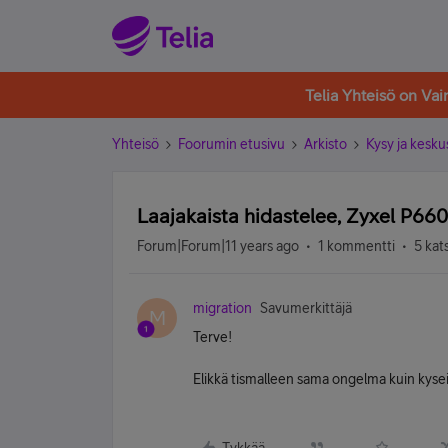
Telia Yhteisö on Va
Yhteisö
Foorumin etusivu
Arkisto
Kysy ja kesku
Laajakaista hidastelee, Zyxel P6
Forum|Forum|11 years ago
1 kommentti
5 kat
migration
Savumerkittäjä
M
Terve!
Elikkä tismalleen sama ongelma kuin kyse