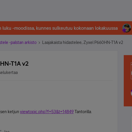
in luku -moodissa, kunnes sulkeutuu kokonaan lokakuussa
stele -palstan arkisto
Laajakaista hidastelee, Zyxel P660HN-T1A v2
60HN-T1A v2
selukertaa
isen ketjun
viewtopic.php?f=53&t=14849
Tantorilla.