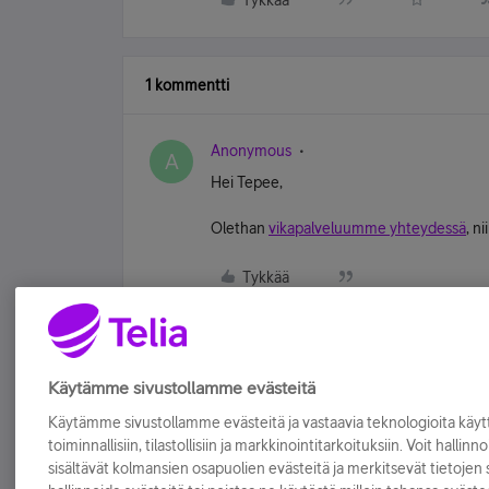
Tykkää
1 kommentti
Anonymous
A
Hei Tepee,
Olethan
vikapalveluumme yhteydessä
, n
Tykkää
Käytämme sivustollamme evästeitä
Käytämme sivustollamme evästeitä ja vastaavia teknologioita kä
toiminnallisiin, tilastollisiin ja markkinointitarkoituksiin. Voit hallinn
sisältävät kolmansien osapuolien evästeitä ja merkitsevät tietojen si