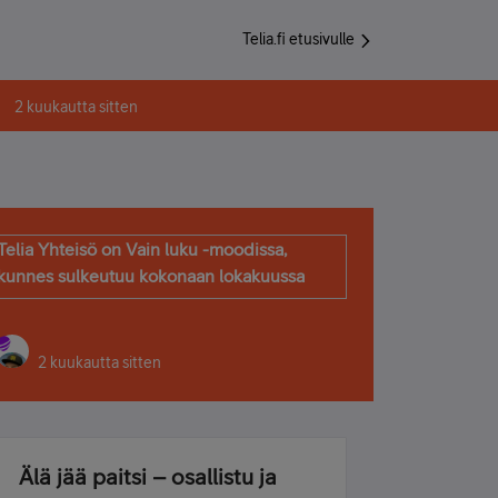
Telia.fi etusivulle
2 kuukautta sitten
Telia Yhteisö on Vain luku -moodissa,
kunnes sulkeutuu kokonaan lokakuussa
2 kuukautta sitten
Älä jää paitsi – osallistu ja