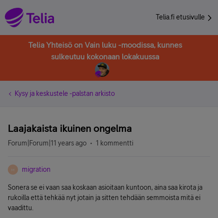
Telia.fi etusivulle
Telia Yhteisö on Vain luku -moodissa, kunnes
sulkeutuu kokonaan lokakuussa
Kysy ja keskustele -palstan arkisto
Laajakaista ikuinen ongelma
Forum|Forum|11 years ago
1 kommentti
migration
M
Sonera se ei vaan saa koskaan asioitaan kuntoon, aina saa kirota ja
rukoilla että tehkää nyt jotain ja sitten tehdään semmoista mitä ei
vaadittu.