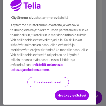
Älä jää paitsi – osallistu ja voita!
Tilaa Telian uutiskirje ja olet mukana arvonnassa.
Käytämme sivustollamme evästeitä
Samalla saat parhaat asiakasedut suoraan
Käytämme sivustollamme evästeitä ja vastaavia
sähköpostiisi.
teknologioita käyttökokemuksen parantamiseksi sekä
toiminnallisiin, tilastollisiin ja markkinointitarkoituksiin.
Voit hallinnoida evästevalintojasi alla. Kaikki luokat
Tilaa nyt
sisältävät kolmansien osapuolien evästeitä ja
merkitsevät tietojen siirtämistä kolmansille osapuolille.
Voit hallinnoida evästeitä tai poistaa ne käytöstä
milloin tahansa evästeasetuksissa. Lisätietoja
evästeistä saat
evästeitä koskevasta
tietosuojaselosteestamme.
Käyttöehdot
Accessibility statement
Evästeasetukset
Hyväksy evästeet
Evästeasetukset