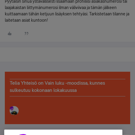
Pyytäisin sinua ystävällisesti lisäämään profiiliisi asiakasnumerosi tai
laajakaistan liittymänumerosi ilman väliviivaa ja tämän jälkeen
kuittaamaan tähän ketjuun lisäyksen tehtyäsi. Tarkistetaan tilanne ja
laitetaan asiat kuntoon!
Telia Yhteisö on Vain luku -moodissa, kunnes
sulkeutuu kokonaan lokakuussa