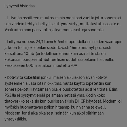
Lyhyesti historiaa:
- liittymän osoitteen muutos, mihin meni pari vuotta jotta sonera sai
sen vihdoin tehtyä, tietty itse liittymä siirtyi, mutta laskutusosoite ei.
Vaati aikaa noin pari vuotta ja kymmeniä soittoja soneralla.
- Liittymä nopeus 24/1 toimi 5-6mb nopeudella ja useiden vääntöjen
jälkeen toimi jokseenkin siedettävästi 16mb tms. nyt pikaisesti
katsottuna 10mb. (ei todellinen ennenkuin osa laitteista on
kokonaan pois päältä). Suhteellisen uudet kaapeloinnit alueella,
keskukseen 800m ja taloon muutettu -09
- Koti-tv:tä kokeilitiin jonku ilmaisen alkujakson aivan koti-tv
systeemien alussa jotain 6kk tms. mutta käyttö lopetettiin kun
sonera pakotti käyttämään pilalle puukotettua adsl reititintä. Esim.
PS3:lla ei pystynyt enää pelamaan netissä yms. Kodin koko
tietoverkko sekaisin kun purkissa väkisin DHCP käytössä. Modemi oli
myöskin huomattavan paljon hitaampi kuin vanha telewelli.
Modeemi lensi aika pikaisesti seinään kun alkoi pätkimään
yhteyksiäkin.