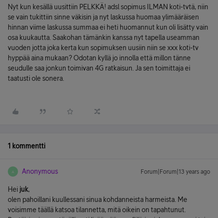
Nyt kun kesällä uusittiin PELKKÄ! adsl sopimus ILMAN koti-tvtä, niin
se vain tukittiin sinne väkisin ja nyt laskussa huomaa ylimääräisen
hinnan viime laskussa summaa ei heti huomannut kun oli lisätty vain
osa kuukautta. Saakohan tämänkin kanssa nyt tapella useamman
vuoden jotta joka kerta kun sopimuksen uusiin niin se xxx koti-tv
hyppää aina mukaan? Odotan kyllä jo innolla että millon tänne
seudulle saa jonkun toimivan 4G ratkaisun. Ja sen toimittaja ei
taatusti ole sonera.
1 kommentti
Anonymous
Forum|Forum|13 years ago
A
Hei
juk
,
olen pahoillani kuullessani sinua kohdanneista harmeista. Me
voisimme täällä katsoa tilannetta, mitä oikein on tapahtunut.