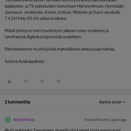
Tietoliikenneverkkoon tehtävä huoltotyös aiheuttaa katkoksen
laajakaista- ja TV-palveluiden toimintaan Hämeenlinnan, Hyvinkään,
Joensuun, Jyväskylän, Kemin, Kotkan, Mikkelin ja Oulun seuduilla
7.4.2014 klo 00-06 välisenä aikana.
Mikäli yhteys ei toimi huoltotyön jälkeen tulee modeemi ja
tarvittaessa digiboksi käynnistää uudelleen.
Pahoittelemme huoltotyöstä mahdollisesti aiheutuvaa haittaa.
Sonera Asiakaspalvelu
2 kommenttia
Vanhin ensin
Anonymous
Forum|Forum|12 years ago
A
Moi!! mahtaako Tampereen alueella olla kaapeli tvssä asennukset