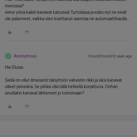
menossa?
viime yönä kaikki kanavat katosivat Turtolassa ja edes nyt ne eivät
ole palanneet, vaikka olen koettanut asentaa ne automaattihaulla...
Anonymous
Forum|Forum|12 years ago
A
Hei Eluise,
Siellä on ollut ilmeisesti taloyhtiön vahvistin rikki ja siksi kanavat
olleet pimeänä. Se pitäisi olla tällä hetkellä korjattuna. Onhan
sinullakin kanavat lähteneet jo toimimaan?