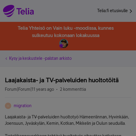
Telia.fi etusivulle
Telia Yhteisö on Vain luku -moodissa, kunnes
sulkeutuu kokonaan lokakuussa
Kysy ja keskustele -palstan arkisto
Laajakaista- ja TV-palveluiden huoltotöitä
Forum|Forum|11 years ago
2 kommenttia
migration
M
Laajakaista- ja TV-palveluiden huoltotyö Hämeenlinnan, Hyvinkään,
Joensuun, Jyväskylän, Kemin, Kotkan, Mikkelin ja Oulun seuduilla.