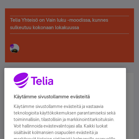
Telia Yhteisö on Vain luku -moodissa, kunnes
sulkeutuu kokonaan lokakuussa
Älä jää paitsi – osallistu ja voita!
Tilaa Telian uutiskirje ja olet mukana arvonnassa.
Käytämme sivustollamme evästeitä
Samalla saat parhaat asiakasedut suoraan
Käytämme sivustollamme evästeitä ja vastaavia
sähköpostiisi.
teknologioita käyttökokemuksen parantamiseksi sekä
toiminnallisiin, tilastollisiin ja markkinointitarkoituksiin.
Voit hallinnoida evästevalintojasi alla. Kaikki luokat
Tilaa nyt
sisältävät kolmansien osapuolien evästeitä ja