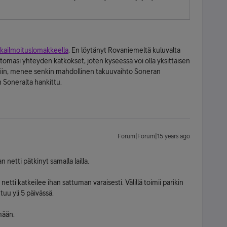
ikailmoituslomakkeella
. En löytänyt Rovaniemeltä kuluvalta
rtomasi yhteyden katkokset, joten kyseessä voi olla yksittäisen
emiin, menee senkin mahdollinen takuuvaihto Soneran
n Soneralta hankittu.
Forum|Forum|15 years ago
n netti pätkinyt samalla lailla.
netti katkeilee ihan sattuman varaisesti. Välillä toimii parikin
tuu yli 5 päivässä.
mään.