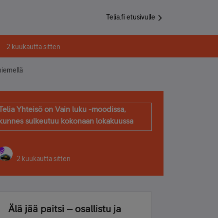
Telia.fi etusivulle
2 kuukautta sitten
niemellä
Telia Yhteisö on Vain luku -moodissa,
kunnes sulkeutuu kokonaan lokakuussa
2 kuukautta sitten
Älä jää paitsi – osallistu ja