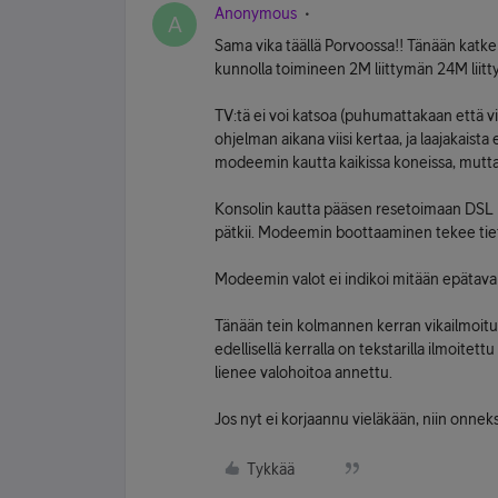
Anonymous
A
Sama vika täällä Porvoossa!! Tänään katke
kunnolla toimineen 2M liittymän 24M liitty
TV:tä ei voi katsoa (puhumattakaan että v
ohjelman aikana viisi kertaa, ja laajakaista
modeemin kautta kaikissa koneissa, mutta 
Konsolin kautta pääsen resetoimaan DSL l
pätkii. Modeemin boottaaminen tekee tiet
Modeemin valot ei indikoi mitään epätavalli
Tänään tein kolmannen kerran vikailmoituk
edellisellä kerralla on tekstarilla ilmoitet
lienee valohoitoa annettu.
Jos nyt ei korjaannu vieläkään, niin onneks
Tykkää