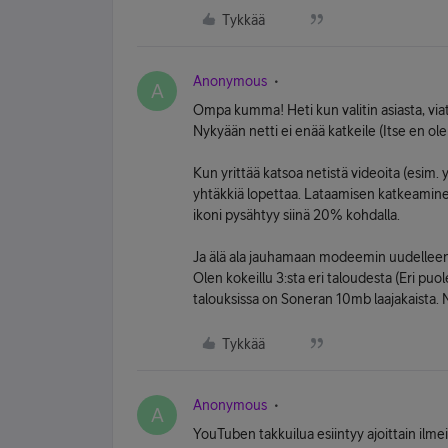
Tykkää
Anonymous
A
Ompa kumma! Heti kun valitin asiasta, viat
Nykyään netti ei enää katkeile (Itse en 
Kun yrittää katsoa netistä videoita (esim. 
yhtäkkiä lopettaa. Lataamisen katkeamin
ikoni pysähtyy siinä 20% kohdalla.
Ja älä ala jauhamaan modeemin uudelleen k
Olen kokeillu 3:sta eri taloudesta (Eri puol
talouksissa on Soneran 10mb laajakaista.
Tykkää
Anonymous
A
YouTuben takkuilua esiintyy ajoittain ilmei