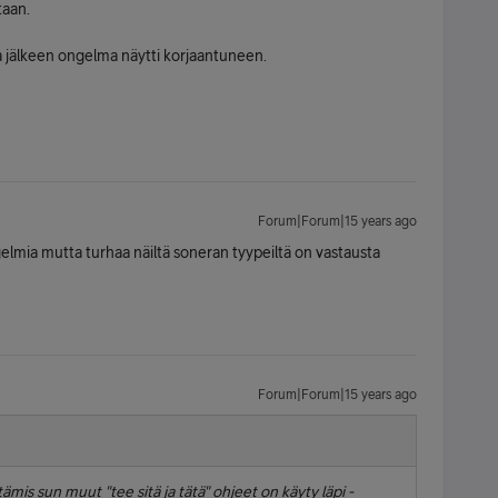
taan.
 jälkeen ongelma näytti korjaantuneen.
Forum|Forum|15 years ago
ongelmia mutta turhaa näiltä soneran tyypeiltä on vastausta
Forum|Forum|15 years ago
is sun muut "tee sitä ja tätä" ohjeet on käyty läpi -