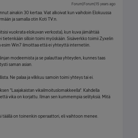
Forum|Forum|15 years ago
nnut ainakin 30 kertaa. Viat alkoivat kun vaihdoin Elokuussa
mään ja samalla otin Koti TV:n.
iitsisi vuokrata elokuvan verkosta), kun kuva jämähtää
 ei tietenkään silloin toimi myöskään. Sisäverkko toimii Zyxelin
esim Win7 ilmoittaa että ei yhteyttä internetiin.
injan modeemista ja se palauttaa yhteyden, kunnes taas
ysti saman asian.
sta. Ne palaa ja vilkkuu samoin toimi yhteys tai ei.
sen "Laajakaistan vikailmoituslomakkeella". Kahdella
tu että vika on korjattu. Ilman sen kummempia selityksiä. Mitä
i täällä on toinenkin operaattori, eli vaihtoon menee.