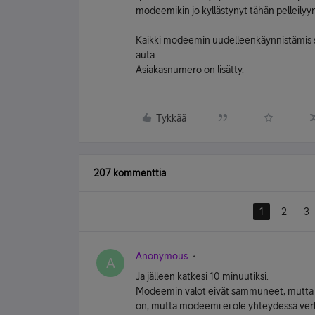
modeemikin jo kyllästynyt tähän pelleilyyn
Kaikki modeemin uudelleenkäynnistämis sun
auta.
Asiakasnumero on lisätty.
Tykkää
207 kommenttia
1
2
3
Anonymous
A
Ja jälleen katkesi 10 minuutiksi.
Modeemin valot eivät sammuneet, mutta 
on, mutta modeemi ei ole yhteydessä verk