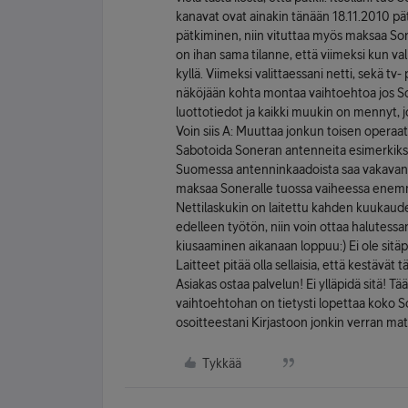
kanavat ovat ainakin tänään 18.11.2010 pätk
pätkiminen, niin vituttaa myös maksaa So
on ihan sama tilanne, että viimeksi kun val
kyllä. Viimeksi valittaessani netti, sekä tv
näköjään kohta montaa vaihtoehtoa jos Son
luottotiedot ja kaikki muukin on mennyt,
Voin siis A: Muuttaa jonkun toisen operaatt
Sabotoida Soneran antenneita esimerkiksi
Suomessa antenninkaadoista saa vakavan so
maksaa Soneralle tuossa vaiheessa enemmän
Nettilaskukin on laitettu kahden kuukaude
edelleen työtön, niin voin ottaa halutessa
kiusaaminen aikanaan loppuu:) Ei ole sitäpai
Laitteet pitää olla sellaisia, että kestäv
Asiakas ostaa palvelun! Ei ylläpidä sitä! Tää
vaihtoehtohan on tietysti lopettaa koko S
osoitteestani Kirjastoon jonkin verran mat
Tykkää