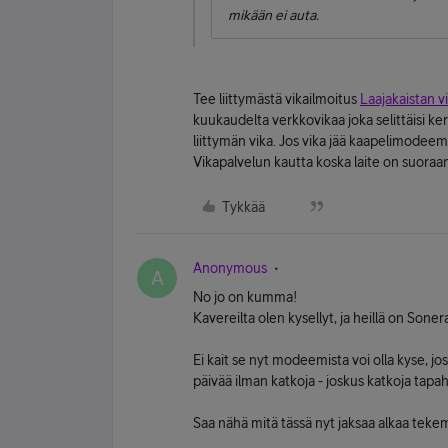
mikään ei auta.
Tee liittymästä vikailmoitus
Laajakaistan v
kuukaudelta verkkovikaa joka selittäisi ke
liittymän vika. Jos vika jää kaapelimode
Vikapalvelun kautta koska laite on suoraa
Tykkää
Anonymous
A
No jo on kumma!
Kavereilta olen kysellyt, ja heillä on Sonera
Ei kait se nyt modeemista voi olla kyse, jos 
päivää ilman katkoja - joskus katkoja tapah
Saa nähä mitä tässä nyt jaksaa alkaa teke