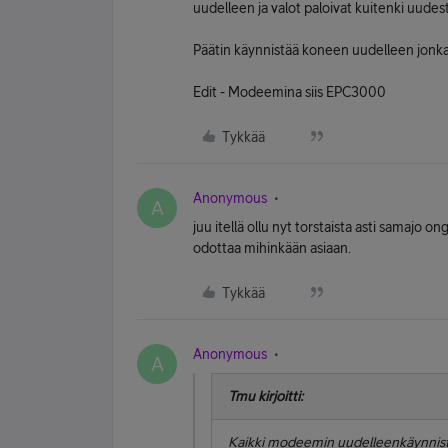
uudelleen ja valot paloivat kuitenki uudes
Päätin käynnistää koneen uudelleen jonka
Edit - Modeemina siis EPC3000
Tykkää
Anonymous
A
juu itellä ollu nyt torstaista asti samajo 
odottaa mihinkään asiaan.
Tykkää
Anonymous
A
Tmu kirjoitti:
Kaikki modeemin uudelleenkäynnistäm