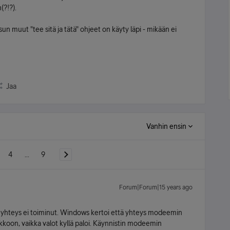
(?!?).
 muut "tee sitä ja tätä" ohjeet on käyty läpi - mikään ei
Jaa
Vanhin ensin
4
...
9
Forum|Forum|15 years ago
yhteys ei toiminut. Windows kertoi että yhteys modeemin
koon, vaikka valot kyllä paloi. Käynnistin modeemin