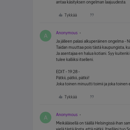
antaa käsityksen ongelman laajuudesta.
Tykkää
Anonymous
A
Ja jälleen palasi alkuperäinen ongelma - Ne
Taidan muuttaa pois tästä kaupungista, kun 
Ja asentajaa en halua kotiani. Syy kuitenki 
tulee kalliiksi itselleni.
EDIT - 19:28 -
Pätkii, pätkii, pätkii!
Joka toinen minuutti toimii ja joka toinen
Tykkää
Anonymous
A
Meikäläisellä on täällä Helsingissä ihan s
vielä tästä ilosta, että pätkii. Itselläni tuo