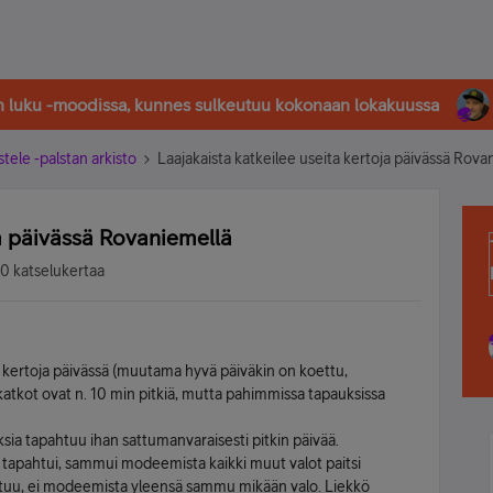
in luku -moodissa, kunnes sulkeutuu kokonaan lokakuussa
stele -palstan arkisto
Laajakaista katkeilee useita kertoja päivässä Rova
ja päivässä Rovaniemellä
0 katselukertaa
 kertoja päivässä (muutama hyvä päiväkin on koettu,
katkot ovat n. 10 min pitkiä, mutta pahimmissa tapauksissa
ksia tapahtuu ihan sattumanvaraisesti pitkin päivää.
 tapahtui, sammui modeemista kaikki muut valot paitsi
tuu, ei modeemista yleensä sammu mikään valo. Liekkö