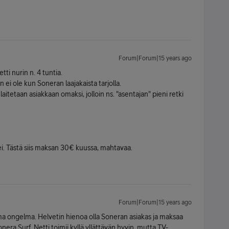
Forum|Forum|15 years ago
tti nurin n. 4 tuntia.
ei ole kun Soneran laajakaista tarjolla.
laitetaan asiakkaan omaksi, jolloin ns. "asentajan" pieni retki
 ei. Tästä siis maksan 30€ kuussa, mahtavaa.
Forum|Forum|15 years ago
ama ongelma. Helvetin hienoa olla Soneran asiakas ja maksaa
 Sonera Surf. Netti toimii kyllä yllättävän hyvin, mutta TV-