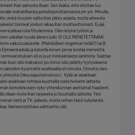
ineet ihan aamusta iltaan. Sen lisäksi, että vituttaa tuo
neralle mahdollisesta puhelinjonottamisesta ym ym. Minulla
itin, enkä muuten valita ihan pikku asiasta, mutta aiheesta
- palvelut toimivat jonkun aikaa ihan moitteettomasti. Ei jää
era jatkaa tota fittuilemista. Olen köyhä työtön ja
 joten uskallan tuoda ääneni julki. EI OLE MENETETTÄVÄÄ!
orin vaikutusalueelle. (Mahdolliset ongelmat heillä?) tai B:
 Elimäenkadulla ja katsella kenen perse kestää merivettä.
rmivaroituksen eli ei juuri minkäänlaista sanktiota. Saattaa
 kuin olisi maksanut jos minut olisi pidetty tyytyväisenä.
n jaksoihin kysymättä asiakkaalta eli minulta. Onneksi olen
ni yhteyttä Oikeusaputoimistoon:) . Kyllä se asiakkaan
tsi asiakkaan tehtävä buuttailla noita helvetin laitteita.
ät tämän keinotekoisen nyky-yhteiskunnan asettamat haasteet.
llä ollaan myös ihan tarpeeksi jo buuttailtu laitteita. Yksi
oneran netti ja TV- palvelu, mutta onhan tästä nykyisestä
kaa. Varteenotettava vaihtoehto silti.