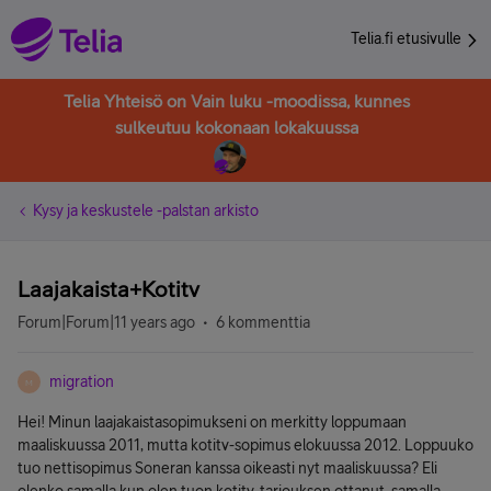
Telia.fi etusivulle
Telia Yhteisö on Vain luku -moodissa, kunnes
sulkeutuu kokonaan lokakuussa
Kysy ja keskustele -palstan arkisto
Laajakaista+Kotitv
Forum|Forum|11 years ago
6 kommenttia
migration
M
Hei! Minun laajakaistasopimukseni on merkitty loppumaan
maaliskuussa 2011, mutta kotitv-sopimus elokuussa 2012. Loppuuko
tuo nettisopimus Soneran kanssa oikeasti nyt maaliskuussa? Eli