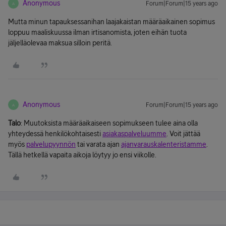
Anonymous
Forum|Forum|15 years ago
A
Mutta minun tapauksessanihan laajakaistan määräaikainen sopimus
loppuu maaliskuussa ilman irtisanomista, joten eihän tuota
jäljelläolevaa maksua silloin peritä.
Anonymous
Forum|Forum|15 years ago
A
Talo
: Muutoksista määräaikaiseen sopimukseen tulee aina olla
yhteydessä henkilökohtaisesti
asiakaspalveluumme
. Voit jättää
myös
palvelupyynnön
tai varata ajan
ajanvarauskalenteristamme
.
Tällä hetkellä vapaita aikoja löytyy jo ensi viikolle.