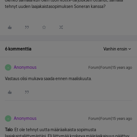
olenko samalla kun olen tuon kotitv-tarjouksen ottanut, samalla
tehnyt uuden laajakaistasopimuksen Soneran kanssa?
6 kommenttia
Vanhin ensin
Anonymous
Forum|Forum|15 years ago
A
Vastaus olisi mukava saada ennen maaliskuuta.
Anonymous
Forum|Forum|15 years ago
A
Talo
: Et ole tehnyt uutta määräaikaista sopimusta
laajakaistaliittymästäsi. Eli liittymää koskeva määräaikaisuus päättyy