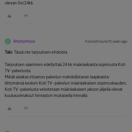
olevan 0e/24kk.
Anonymous
Forum|Forum|15 years ago
A
Talo
: Tässä ote tarjouksen ehdoista.
Tarjouksen saaminen edellyttää 24 kk määräaikaista sopimusta Koti
TV -palvelusta.
Mikäli asiakas irtisanoo palvelun mahdollistavan laajakaista-
liittymänsä kesken Koti TV -palvelun määräaikaisen sopimuskauden,
Koti TV -palvelusta veloitetaan määräaikaisen jakson jäljellä olevat
kuukausimaksut hinnaston mukaisella hinnalla.