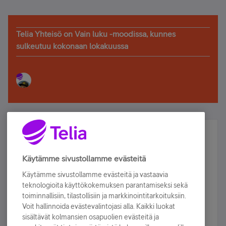
Telia Yhteisö on Vain luku -moodissa, kunnes
sulkeutuu kokonaan lokakuussa
Älä jää paitsi – osallistu ja voita!
Tilaa Telian uutiskirje ja olet mukana arvonnassa.
Käytämme sivustollamme evästeitä
Samalla saat parhaat asiakasedut suoraan
Käytämme sivustollamme evästeitä ja vastaavia
sähköpostiisi.
teknologioita käyttökokemuksen parantamiseksi sekä
toiminnallisiin, tilastollisiin ja markkinointitarkoituksiin.
Voit hallinnoida evästevalintojasi alla. Kaikki luokat
Tilaa nyt
sisältävät kolmansien osapuolien evästeitä ja