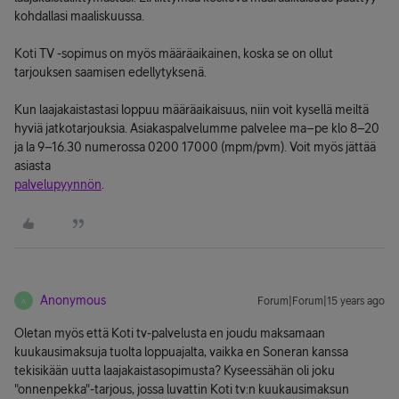
kohdallasi maaliskuussa.
Koti TV -sopimus on myös määräaikainen, koska se on ollut
tarjouksen saamisen edellytyksenä.
Kun laajakaistastasi loppuu määräaikaisuus, niin voit kysellä meiltä
hyviä jatkotarjouksia. Asiakaspalvelumme palvelee ma–pe klo 8–20
ja la 9–16.30 numerossa 0200 17000 (mpm/pvm). Voit myös jättää
asiasta
palvelupyynnön
.
Anonymous
Forum|Forum|15 years ago
A
Oletan myös että Koti tv-palvelusta en joudu maksamaan
kuukausimaksuja tuolta loppuajalta, vaikka en Soneran kanssa
tekisikään uutta laajakaistasopimusta? Kyseessähän oli joku
"onnenpekka"-tarjous, jossa luvattin Koti tv:n kuukausimaksun