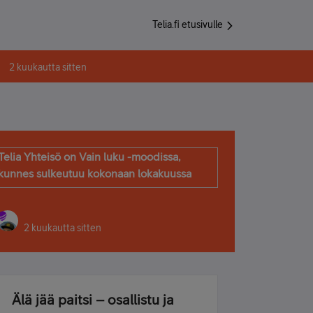
Telia.fi etusivulle
2 kuukautta sitten
Telia Yhteisö on Vain luku -moodissa,
kunnes sulkeutuu kokonaan lokakuussa
2 kuukautta sitten
Älä jää paitsi – osallistu ja