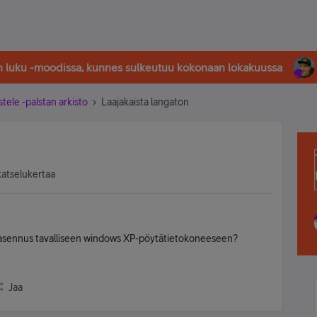
in luku -moodissa, kunnes sulkeutuu kokonaan lokakuussa
stele -palstan arkisto
Laajakaista langaton
katselukertaa
n asennus tavalliseen windows XP-pöytätietokoneeseen?
Jaa