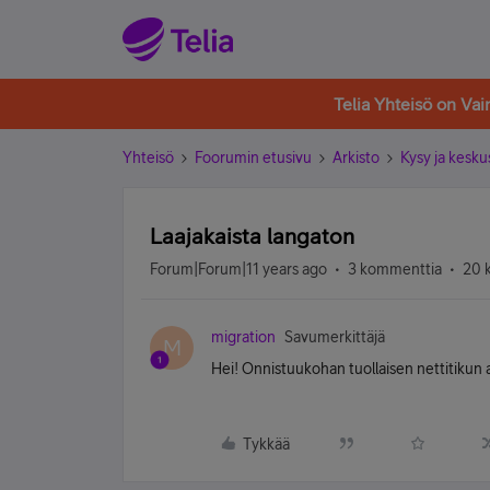
Telia Yhteisö on Va
Yhteisö
Foorumin etusivu
Arkisto
Kysy ja kesku
Laajakaista langaton
Forum|Forum|11 years ago
3 kommenttia
20 
migration
Savumerkittäjä
M
Hei! Onnistuukohan tuollaisen nettitiku
Tykkää