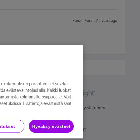
Forum|Forum|15 years ago
yttökokemuksen parantamiseksi sekä
oida evästevalintojasi alla. Kaikki luokat
irtämistä kolmansille osapuolille. Voit
asetuksissa. Lisätietoja evästeistä saat
Käyttöehdot
Accessibility statement
etukset
Hyväksy evästeet
Evästeasetukset