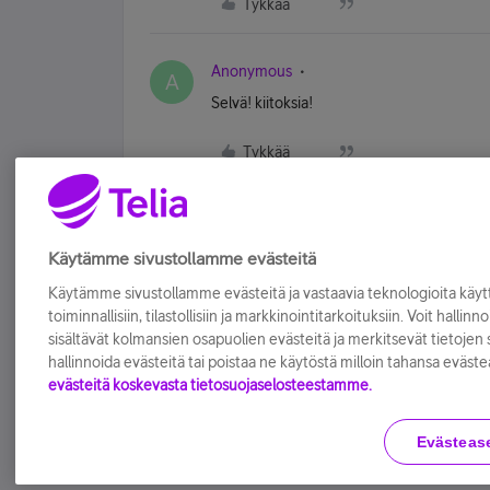
Tykkää
Anonymous
A
Selvä! kiitoksia!
Tykkää
Käytämme sivustollamme evästeitä
Käytämme sivustollamme evästeitä ja vastaavia teknologioita kä
toiminnallisiin, tilastollisiin ja markkinointitarkoituksiin. Voit hallinn
sisältävät kolmansien osapuolien evästeitä ja merkitsevät tietojen si
hallinnoida evästeitä tai poistaa ne käytöstä milloin tahansa eväste
evästeitä koskevasta tietosuojaselosteestamme.
Evästeas