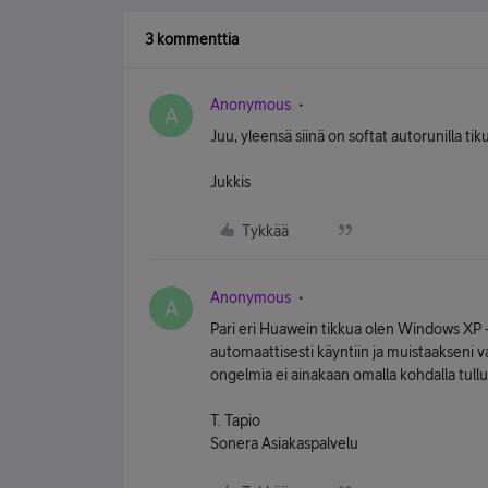
3 kommenttia
Anonymous
A
Juu, yleensä siinä on softat autorunilla tiku
Jukkis
Tykkää
Anonymous
A
Pari eri Huawein tikkua olen Windows XP -
automaattisesti käyntiin ja muistaakseni v
ongelmia ei ainakaan omalla kohdalla tullu
T. Tapio
Sonera Asiakaspalvelu