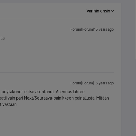
Vanhin ensin
Forum|Forum|15 years ago
lla
Forum|Forum|15 years ago
 pöytäkoneille itse asentanut. Asennus lähtee
aatii vain pari Next/Seuraava-painikkeen painallusta. Mitään
t vastaan.