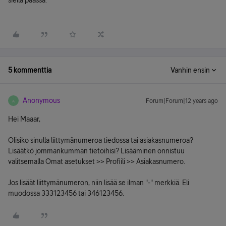
siellä päässä.
5 kommenttia
Vanhin ensin
Anonymous
Forum|Forum|12 years ago
A
Hei Maaar,
Olisiko sinulla liittymänumeroa tiedossa tai asiakasnumeroa?
Lisäätkö jommankumman tietoihisi? Lisääminen onnistuu
valitsemalla Omat asetukset >> Profiili >> Asiakasnumero.
Jos lisäät liittymänumeron, niin lisää se ilman "-" merkkiä. Eli
muodossa 333123456 tai 346123456.