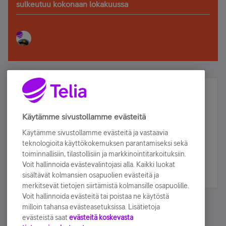
sulkeutuu kokonaan lokakuussa
Älä jää paitsi – osallistu ja voita!
Tilaa Telian uutiskirje ja olet mukana arvonnassa.
Käytämme sivustollamme evästeitä
Samalla saat parhaat asiakasedut suoraan
Käytämme sivustollamme evästeitä ja vastaavia
sähköpostiisi.
teknologioita käyttökokemuksen parantamiseksi sekä
toiminnallisiin, tilastollisiin ja markkinointitarkoituksiin.
Voit hallinnoida evästevalintojasi alla. Kaikki luokat
Tilaa nyt
sisältävät kolmansien osapuolien evästeitä ja
merkitsevät tietojen siirtämistä kolmansille osapuolille.
Voit hallinnoida evästeitä tai poistaa ne käytöstä
milloin tahansa evästeasetuksissa. Lisätietoja
evästeistä saat
evästeitä koskevasta