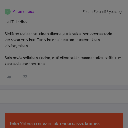
Anonymous
Forum|Forum|12 years ago
A
Hei Tulindho,
Siellä on tosiaan sellainen tilanne, että paikallisen operaattorin
verkossa on vikaa. Tuo vika on aiheuttanut asennuksen
viivästymisen.
Sain myös sellaisen tiedon, että viimeistään maanantaiksi pitäisi tuo
kaista olla asennettuna.
Telia Yhteisö on Vain luku -moodissa, kunnes