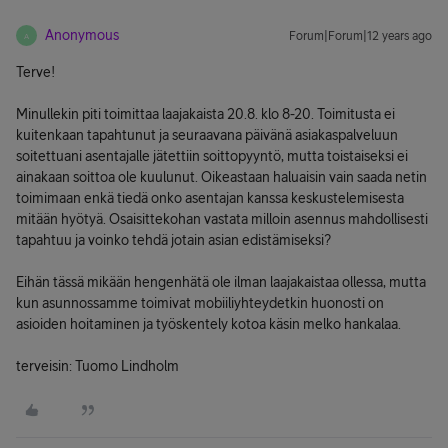
Anonymous
Forum|Forum|12 years ago
A
Terve!
Minullekin piti toimittaa laajakaista 20.8. klo 8-20. Toimitusta ei
kuitenkaan tapahtunut ja seuraavana päivänä asiakaspalveluun
soitettuani asentajalle jätettiin soittopyyntö, mutta toistaiseksi ei
ainakaan soittoa ole kuulunut. Oikeastaan haluaisin vain saada netin
toimimaan enkä tiedä onko asentajan kanssa keskustelemisesta
mitään hyötyä. Osaisittekohan vastata milloin asennus mahdollisesti
tapahtuu ja voinko tehdä jotain asian edistämiseksi?
Eihän tässä mikään hengenhätä ole ilman laajakaistaa ollessa, mutta
kun asunnossamme toimivat mobiiliyhteydetkin huonosti on
asioiden hoitaminen ja työskentely kotoa käsin melko hankalaa.
terveisin: Tuomo Lindholm