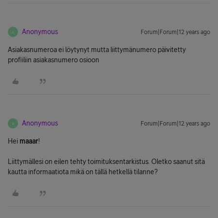
Anonymous
Forum|Forum|12 years ago
A
Asiakasnumeroa ei löytynyt mutta liittymänumero päivitetty
profiiliin asiakasnumero osioon
Anonymous
Forum|Forum|12 years ago
A
Hei
maaar
!
Liittymällesi on eilen tehty toimituksentarkistus. Oletko saanut sitä
kautta informaatiota mikä on tällä hetkellä tilanne?