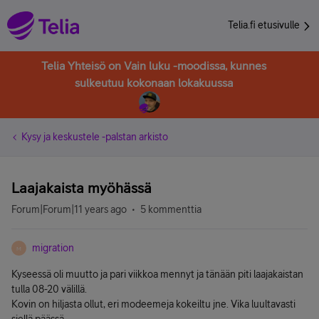
Telia.fi etusivulle
Telia Yhteisö on Vain luku -moodissa, kunnes
sulkeutuu kokonaan lokakuussa
Kysy ja keskustele -palstan arkisto
Laajakaista myöhässä
Forum|Forum|11 years ago
5 kommenttia
migration
M
Kyseessä oli muutto ja pari viikkoa mennyt ja tänään piti laajakaistan
tulla 08-20 välillä.
Kovin on hiljasta ollut, eri modeemeja kokeiltu jne. Vika luultavasti