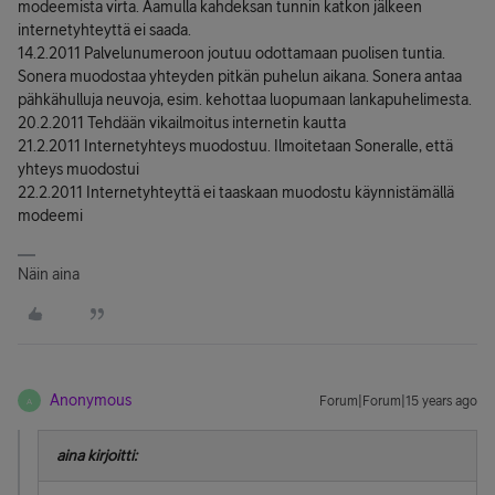
modeemista virta. Aamulla kahdeksan tunnin katkon jälkeen
internetyhteyttä ei saada.
14.2.2011 Palvelunumeroon joutuu odottamaan puolisen tuntia.
Sonera muodostaa yhteyden pitkän puhelun aikana. Sonera antaa
pähkähulluja neuvoja, esim. kehottaa luopumaan lankapuhelimesta.
20.2.2011 Tehdään vikailmoitus internetin kautta
21.2.2011 Internetyhteys muodostuu. Ilmoitetaan Soneralle, että
yhteys muodostui
22.2.2011 Internetyhteyttä ei taaskaan muodostu käynnistämällä
modeemi
Näin aina
Anonymous
Forum|Forum|15 years ago
A
aina kirjoitti: