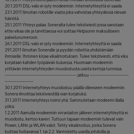
20.1.2011 DSL-valo ei syty modeemiin. Internetyhteyttä ei saada
23.1.2011 Ilmoitan robotille viasta joka vahvistaa yhteydessä olevan
häiriötä
25.1.2011 Yhteys palaa. Soneralta tulee tekstiviesti jossa sanotaan
ettei vikaa ole ja tarvittaessa voi soittaa Helpsonin maksulliseen
palvelunumeroon.
26.1.2011 DSL-valo ei syty modeemiin. Internetyhteyttä ei saada
29.1.2011 Ilmoitan Soneralle ja pyydän robottia yhdistämään
ihmiselle. Ihminen kirjaa vikailmoituksen. Tulee tekstiviesti, että vika
korjataan kahden työpäivän kuluessa. Huomaan modeemin
yrittävän internetyhteyden muodostusta useita kertoja tunnissa.
------------------------------------------------ jatkuu --------------------------
-------------------
30.1.2011 Internetyhteys muodostuu päällä olleeseen modeemiin.
Sonera ilmoittaa tekstiviestillä vian korjatuksi.
31.1.2011 Internetyhteys toimii yhä. Sammutetaan modeemi illalla
yöksi.
1.2.2011 Aamulla modeemiin virranlaiton jälkeen internetyhteyttä ei
muodostu, kertoo kaveri. Tuttuun tapaan modeemiin tulevat vain
Power, LANn ja WLAN valot. Tehty vikailmoitus, jonka Sonera
kuittasi hoitavansa 1. tai 2.2. Varmistettu useilla johdoilla ja