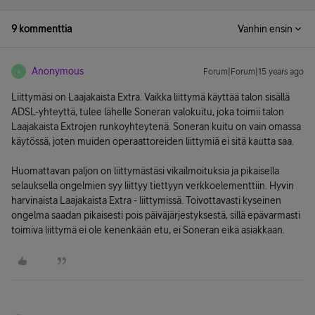
9 kommenttia
Vanhin ensin
Anonymous
Forum|Forum|15 years ago
A
Liittymäsi on Laajakaista Extra. Vaikka liittymä käyttää talon sisällä
ADSL-yhteyttä, tulee lähelle Soneran valokuitu, joka toimii talon
Laajakaista Extrojen runkoyhteytenä. Soneran kuitu on vain omassa
käytössä, joten muiden operaattoreiden liittymiä ei sitä kautta saa.
Huomattavan paljon on liittymästäsi vikailmoituksia ja pikaisella
selauksella ongelmien syy liittyy tiettyyn verkkoelementtiin. Hyvin
harvinaista Laajakaista Extra - liittymissä. Toivottavasti kyseinen
ongelma saadan pikaisesti pois päiväjärjestyksestä, sillä epävarmasti
toimiva liittymä ei ole kenenkään etu, ei Soneran eikä asiakkaan.