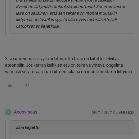
mutta eipä toisaalta tiedosta sinulle hyötyä olisikaan.
Kyseinen liittymääsi katkoksia aiheuttanut Soneran verkon
laite on sellainen, että sen takana on monta muutakin
liittymää. Jo tästäkin syystä olisi hyvin tärkeää etteivät
katkokset enää jatkuisi.
Sitä suuremmalla syyllä odotan, että tästä on laitettu selvitys
eteenpäin. Jos kerran kaikkien etu on toimiva yhteys, ongelma
varmasti selvitetään kun laitteen takana on monia muitakin liittymiä.
Anonymous
Forum|Forum|15 years ago
A
aina kirjoitti: