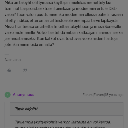
Mikä on taloyhtiöliittymässä käyttäjän mielekäs menettely kun
toiminut Laajakaista extra ei toimikaan ja modeemiin ei tule DSL-
valoa? Tuon valon puuttuminenko modeemin ollessa puhelinrasiaan
liitetty indikoi, ettei omaa laitteistoa ole enempää tarve läpikäydä.
Missä tilanteessa on aihetta ilmoittaa taloyhtiöön ja missä Soneralle
vaiko molemmille. Voiko itse tehdä mitään katkoajan minimoimiseksi
ja ennustamiseksi. Kun katkot ovat toistuvia, voiko niiden haittoja
jotenkin minimoida ennalta?
Näin aina
Anonymous
Forum|Forum|15 years ago
A
Tapio kirjoitti:
Tarkempia yksityiskohtia verkon laitteista en voi kertoa,