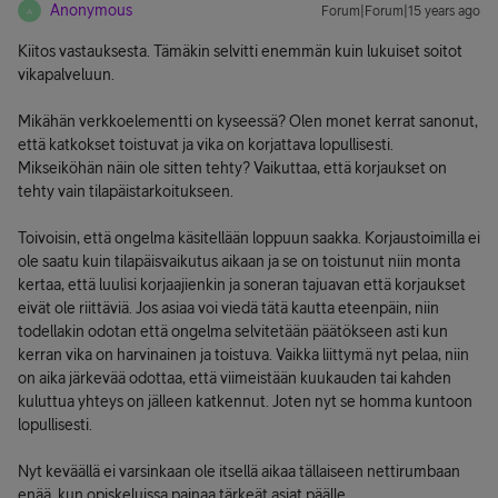
Anonymous
Forum|Forum|15 years ago
A
Kiitos vastauksesta. Tämäkin selvitti enemmän kuin lukuiset soitot
vikapalveluun.
Mikähän verkkoelementti on kyseessä? Olen monet kerrat sanonut,
että katkokset toistuvat ja vika on korjattava lopullisesti.
Mikseiköhän näin ole sitten tehty? Vaikuttaa, että korjaukset on
tehty vain tilapäistarkoitukseen.
Toivoisin, että ongelma käsitellään loppuun saakka. Korjaustoimilla ei
ole saatu kuin tilapäisvaikutus aikaan ja se on toistunut niin monta
kertaa, että luulisi korjaajienkin ja soneran tajuavan että korjaukset
eivät ole riittäviä. Jos asiaa voi viedä tätä kautta eteenpäin, niin
todellakin odotan että ongelma selvitetään päätökseen asti kun
kerran vika on harvinainen ja toistuva. Vaikka liittymä nyt pelaa, niin
on aika järkevää odottaa, että viimeistään kuukauden tai kahden
kuluttua yhteys on jälleen katkennut. Joten nyt se homma kuntoon
lopullisesti.
Nyt keväällä ei varsinkaan ole itsellä aikaa tällaiseen nettirumbaan
enää, kun opiskeluissa painaa tärkeät asiat päälle.