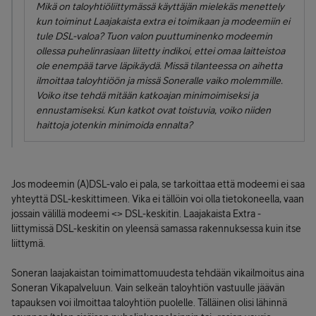
Mikä on taloyhtiöliittymässä käyttäjän mielekäs menettely
kun toiminut Laajakaista extra ei toimikaan ja modeemiin ei
tule DSL-valoa? Tuon valon puuttuminenko modeemin
ollessa puhelinrasiaan liitetty indikoi, ettei omaa laitteistoa
ole enempää tarve läpikäydä. Missä tilanteessa on aihetta
ilmoittaa taloyhtiöön ja missä Soneralle vaiko molemmille.
Voiko itse tehdä mitään katkoajan minimoimiseksi ja
ennustamiseksi. Kun katkot ovat toistuvia, voiko niiden
haittoja jotenkin minimoida ennalta?
Jos modeemin (A)DSL-valo ei pala, se tarkoittaa että modeemi ei saa
yhteyttä DSL-keskittimeen. Vika ei tällöin voi olla tietokoneella, vaan
jossain välillä modeemi <> DSL-keskitin. Laajakaista Extra -
liittymissä DSL-keskitin on yleensä samassa rakennuksessa kuin itse
liittymä.
Soneran laajakaistan toimimattomuudesta tehdään vikailmoitus aina
Soneran Vikapalveluun. Vain selkeän taloyhtiön vastuulle jäävän
tapauksen voi ilmoittaa taloyhtiön puolelle. Tälläinen olisi lähinnä