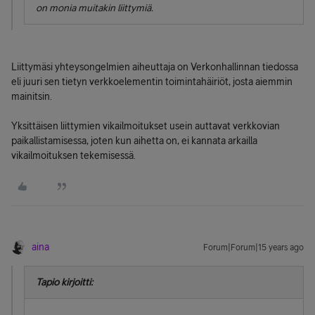
on monia muitakin liittymiä.
Liittymäsi yhteysongelmien aiheuttaja on Verkonhallinnan tiedossa
eli juuri sen tietyn verkkoelementin toimintahäiriöt, josta aiemmin
mainitsin.
Yksittäisen liittymien vikailmoitukset usein auttavat verkkovian
paikallistamisessa, joten kun aihetta on, ei kannata arkailla
vikailmoituksen tekemisessä.
aina
Forum|Forum|15 years ago
Tapio kirjoitti: