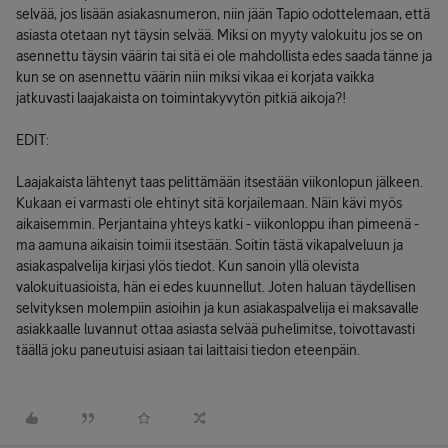
selvää, jos lisään asiakasnumeron, niin jään Tapio odottelemaan, että
asiasta otetaan nyt täysin selvää. Miksi on myyty valokuitu jos se on
asennettu täysin väärin tai sitä ei ole mahdollista edes saada tänne ja
kun se on asennettu väärin niin miksi vikaa ei korjata vaikka
jatkuvasti laajakaista on toimintakyvytön pitkiä aikoja?!
EDIT:
Laajakaista lähtenyt taas pelittämään itsestään viikonlopun jälkeen.
Kukaan ei varmasti ole ehtinyt sitä korjailemaan. Näin kävi myös
aikaisemmin. Perjantaina yhteys katki - viikonloppu ihan pimeenä -
ma aamuna aikaisin toimii itsestään. Soitin tästä vikapalveluun ja
asiakaspalvelija kirjasi ylös tiedot. Kun sanoin yllä olevista
valokuituasioista, hän ei edes kuunnellut. Joten haluan täydellisen
selvityksen molempiin asioihin ja kun asiakaspalvelija ei maksavalle
asiakkaalle luvannut ottaa asiasta selvää puhelimitse, toivottavasti
täällä joku paneutuisi asiaan tai laittaisi tiedon eteenpäin.