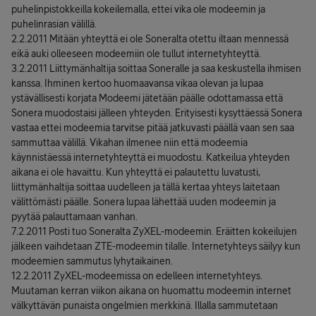
puhelinpistokkeilla kokeilemalla, ettei vika ole modeemin ja
puhelinrasian välillä.
2.2.2011 Mitään yhteyttä ei ole Soneralta otettu iltaan mennessä
eikä auki olleeseen modeemiin ole tullut internetyhteyttä.
3.2.2011 Liittymänhaltija soittaa Soneralle ja saa keskustella ihmisen
kanssa. Ihminen kertoo huomaavansa vikaa olevan ja lupaa
ystävällisesti korjata Modeemi jätetään päälle odottamassa että
Sonera muodostaisi jälleen yhteyden. Erityisesti kysyttäessä Sonera
vastaa ettei modeemia tarvitse pitää jatkuvasti päällä vaan sen saa
sammuttaa välillä. Vikahan ilmenee niin että modeemia
käynnistäessä internetyhteyttä ei muodostu. Katkeilua yhteyden
aikana ei ole havaittu. Kun yhteyttä ei palautettu luvatusti,
liittymänhaltija soittaa uudelleen ja tällä kertaa yhteys laitetaan
välittömästi päälle. Sonera lupaa lähettää uuden modeemin ja
pyytää palauttamaan vanhan.
7.2.2011 Posti tuo Soneralta ZyXEL-modeemin. Eräitten kokeilujen
jälkeen vaihdetaan ZTE-modeemin tilalle. Internetyhteys säilyy kun
modeemien sammutus lyhytaikainen.
12.2.2011 ZyXEL-modeemissa on edelleen internetyhteys.
Muutaman kerran viikon aikana on huomattu modeemin internet
välkyttävän punaista ongelmien merkkinä. Illalla sammutetaan