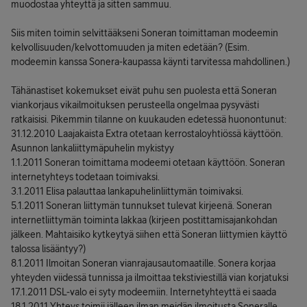
muodostaa yhteyttä ja sitten sammuu.
Siis miten toimin selvittääkseni Soneran toimittaman modeemin
kelvollisuuden/kelvottomuuden ja miten edetään? (Esim.
modeemin kanssa Sonera-kaupassa käynti tarvitessa mahdollinen.)
Tähänastiset kokemukset eivät puhu sen puolesta että Soneran
viankorjaus vikailmoituksen perusteella ongelmaa pysyvästi
ratkaisisi. Pikemmin tilanne on kuukauden edetessä huonontunut:
31.12.2010 Laajakaista Extra otetaan kerrostaloyhtiössä käyttöön.
Asunnon lankaliittymäpuhelin mykistyy
1.1.2011 Soneran toimittama modeemi otetaan käyttöön. Soneran
internetyhteys todetaan toimivaksi.
3.1.2011 Elisa palauttaa lankapuhelinliittymän toimivaksi.
5.1.2011 Soneran liittymän tunnukset tulevat kirjeenä. Soneran
internetliittymän toiminta lakkaa (kirjeen postittamisajankohdan
jälkeen. Mahtaisiko kytkeytyä siihen että Soneran liittymien käyttö
talossa lisääntyy?)
8.1.2011 Ilmoitan Soneran vianrajausautomaatille. Sonera korjaa
yhteyden viidessä tunnissa ja ilmoittaa tekstiviestillä vian korjatuksi
17.1.2011 DSL-valo ei syty modeemiin. Internetyhteyttä ei saada
18.1.2011 Yhteys toimii jälleen ilman meidän ilmoitusta Soneralle