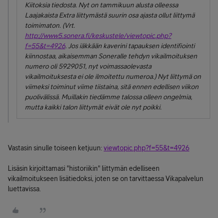
Kiitoksia tiedosta. Nyt on tammikuun alusta olleessa
Laajakaista Extra liittymästä suurin osa ajasta ollut liittymä
toimimaton. (Vrt.
http://www5.sonera.fi/keskustele/viewtopic.php?
f=55&t=4926
. Jos iäkkään kaverini tapauksen identifiointi
kiinnostaa, aikaisemman Soneralle tehdyn vikailmoituksen
numero oli 5929051, nyt voimassaolevasta
vikailmoituksesta ei ole ilmoitettu numeroa.) Nyt liittymä on
viimeksi toiminut viime tiistaina, sitä ennen edellisen viikon
puolivälissä. Muillakin tiedämme talossa olleen ongelmia,
mutta kaikki talon liittymät eivät ole nyt poikki.
Vastasin sinulle toiseen ketjuun:
viewtopic.php?f=55&t=4926
Lisäsin kirjoittamasi "historiikin" liittymän edelliseen
vikailmoitukseen lisätiedoksi, joten se on tarvittaessa Vikapalvelun
luettavissa.