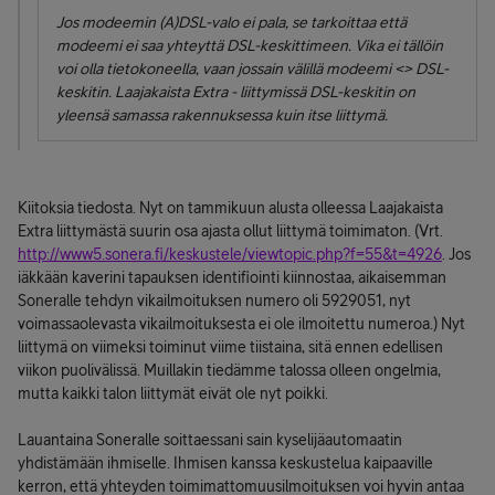
Jos modeemin (A)DSL-valo ei pala, se tarkoittaa että
modeemi ei saa yhteyttä DSL-keskittimeen. Vika ei tällöin
voi olla tietokoneella, vaan jossain välillä modeemi <> DSL-
keskitin. Laajakaista Extra - liittymissä DSL-keskitin on
yleensä samassa rakennuksessa kuin itse liittymä.
Kiitoksia tiedosta. Nyt on tammikuun alusta olleessa Laajakaista
Extra liittymästä suurin osa ajasta ollut liittymä toimimaton. (Vrt.
http://www5.sonera.fi/keskustele/viewtopic.php?f=55&t=4926
. Jos
iäkkään kaverini tapauksen identifiointi kiinnostaa, aikaisemman
Soneralle tehdyn vikailmoituksen numero oli 5929051, nyt
voimassaolevasta vikailmoituksesta ei ole ilmoitettu numeroa.) Nyt
liittymä on viimeksi toiminut viime tiistaina, sitä ennen edellisen
viikon puolivälissä. Muillakin tiedämme talossa olleen ongelmia,
mutta kaikki talon liittymät eivät ole nyt poikki.
Lauantaina Soneralle soittaessani sain kyselijäautomaatin
yhdistämään ihmiselle. Ihmisen kanssa keskustelua kaipaaville
kerron, että yhteyden toimimattomuusilmoituksen voi hyvin antaa