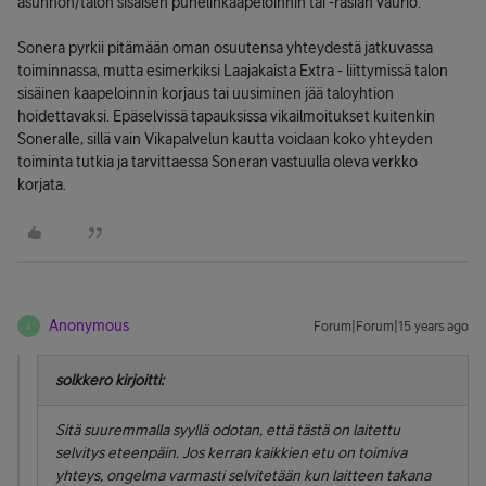
asunnon/talon sisäisen puhelinkaapeloinnin tai -rasian vaurio.
Sonera pyrkii pitämään oman osuutensa yhteydestä jatkuvassa
toiminnassa, mutta esimerkiksi Laajakaista Extra - liittymissä talon
sisäinen kaapeloinnin korjaus tai uusiminen jää taloyhtion
hoidettavaksi. Epäselvissä tapauksissa vikailmoitukset kuitenkin
Soneralle, sillä vain Vikapalvelun kautta voidaan koko yhteyden
toiminta tutkia ja tarvittaessa Soneran vastuulla oleva verkko
korjata.
Anonymous
Forum|Forum|15 years ago
A
solkkero kirjoitti:
Sitä suuremmalla syyllä odotan, että tästä on laitettu
selvitys eteenpäin. Jos kerran kaikkien etu on toimiva
yhteys, ongelma varmasti selvitetään kun laitteen takana