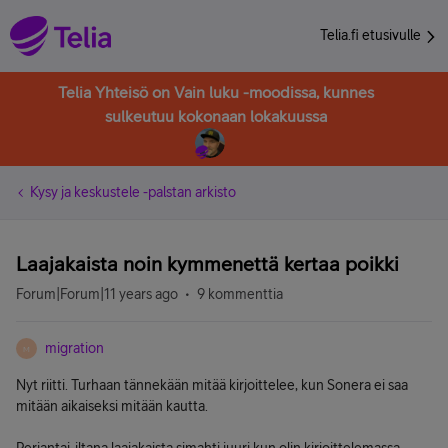
Telia.fi etusivulle
Telia Yhteisö on Vain luku -moodissa, kunnes
sulkeutuu kokonaan lokakuussa
Kysy ja keskustele -palstan arkisto
Laajakaista noin kymmenettä kertaa poikki
Forum|Forum|11 years ago
9 kommenttia
migration
M
Nyt riitti. Turhaan tännekään mitää kirjoittelee, kun Sonera ei saa
mitään aikaiseksi mitään kautta.