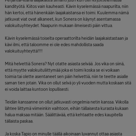
Perjantai-iltana laajakaista simahti juuri kun olin kirjoittelemassa
kandityötä. Kiitos vain kauheasti. Kävin kyselemässä naapurilta, niin
hän kertoi, että hänenkään laajakaistansa ei toimi. Kuulemma nämä
jatkuvat viat ovat alkaneet, kun Sonera on käynyt asentamassa
valokuituyhteydet. Naapurin mukaan ilmeisesti päin vittua.
Kävin kyselemässä toiselta operaattorilta heidän laajakaistastaan ja
kävi ilmi, että taloomme ei ole edes mahdollista saada
valokuituyhteyttä!!!!
Mitä helvettiä Sonera? Nyt otatte asiasta selvää. Jos vika on siinä,
että myytte valokuituliittymää joka ei toimi koska se ei voikaan
toimia tai olette asentaneet sen päin helvettiä, niin te teette asialle
saman tien jotain. Vika on ollut selvä jo yli vuoden mutta koskaan sitä
ei voida laittaa kuntoon lopullisesti.
Teidän kanssanne on ollut jatkuvasti ongelmia netin kanssa. Viikolla
lähtee liittymä viimeinkin vaihtoon, eihän tällaisesta kurasta kukaan
halua maksaa mitään. Säälittävää, että kehtaatte edes kaupitella
tällaista paskaa.
Ja koska Tapio on minulle täällä aikoinaan luvannut ottaa asiasta