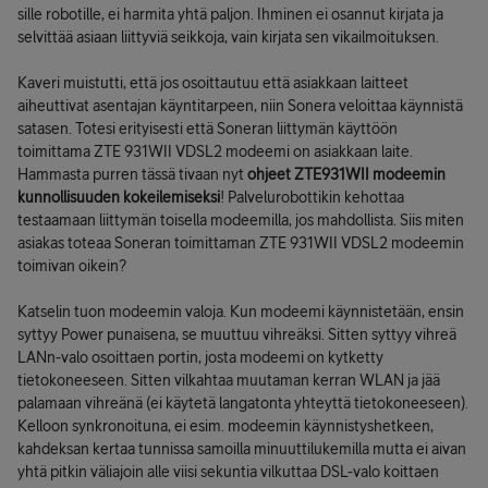
sille robotille, ei harmita yhtä paljon. Ihminen ei osannut kirjata ja
selvittää asiaan liittyviä seikkoja, vain kirjata sen vikailmoituksen.
Kaveri muistutti, että jos osoittautuu että asiakkaan laitteet
aiheuttivat asentajan käyntitarpeen, niin Sonera veloittaa käynnistä
satasen. Totesi erityisesti että Soneran liittymän käyttöön
toimittama ZTE 931WII VDSL2 modeemi on asiakkaan laite.
Hammasta purren tässä tivaan nyt
ohjeet ZTE931WII modeemin
kunnollisuuden kokeilemiseksi
! Palvelurobottikin kehottaa
testaamaan liittymän toisella modeemilla, jos mahdollista. Siis miten
asiakas toteaa Soneran toimittaman ZTE 931WII VDSL2 modeemin
toimivan oikein?
Katselin tuon modeemin valoja. Kun modeemi käynnistetään, ensin
syttyy Power punaisena, se muuttuu vihreäksi. Sitten syttyy vihreä
LANn-valo osoittaen portin, josta modeemi on kytketty
tietokoneeseen. Sitten vilkahtaa muutaman kerran WLAN ja jää
palamaan vihreänä (ei käytetä langatonta yhteyttä tietokoneeseen).
Kelloon synkronoituna, ei esim. modeemin käynnistyshetkeen,
kahdeksan kertaa tunnissa samoilla minuuttilukemilla mutta ei aivan
yhtä pitkin väliajoin alle viisi sekuntia vilkuttaa DSL-valo koittaen