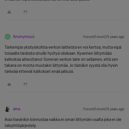
Anonymous
Forum|Forum|15 years ago
A
Tarkempia yksityiskohtia verkon laitteista en voi kertoa, mutta eipä
toisaalta tiedosta sinulle hyötyä olisikaan. Kyseinen liittymääsi
katkoksia aiheuttanut Soneran verkon laite on sellainen, että sen
takana on monta muutakin liittymää. Jo tästäkin syystä olisi hyvin
tärkeää etteivät katkokset enää jatkuisi.
aina
Forum|Forum|15 years ago
Asia itseänikin kiinnostaa vaikka ei oman liittymäni osalta joka ei ole
taloyhtiöjärjestely.