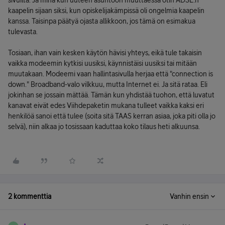
sivuilta. Ja minä kun uuteen asuntoon muuttaessa otin ADSL:n
kaapelin sijaan siksi, kun opiskelijakämpissä oli ongelmia kaapelin
kanssa. Taisinpa päätyä ojasta allikkoon, jos tämä on esimakua
tulevasta.
Tosiaan, ihan vain kesken käytön hävisi yhteys, eikä tule takaisin
vaikka modeemin kytkisi uusiksi, käynnistäisi uusiksi tai mitään
muutakaan. Modeemi vaan hallintasivulla herjaa että "connection is
down." Broadband-valo vilkkuu, mutta Internet ei. Ja sitä rataa. Eli
jokinhan se jossain mättää. Tämän kun yhdistää tuohon, että luvatut
kanavat eivät edes Viihdepaketin mukana tulleet vaikka kaksi eri
henkilöä sanoi että tulee (soita sitä TAAS kerran asiaa, joka piti olla jo
selvä), niin alkaa jo tosissaan kaduttaa koko tilaus heti alkuunsa.
2 kommenttia
Vanhin ensin