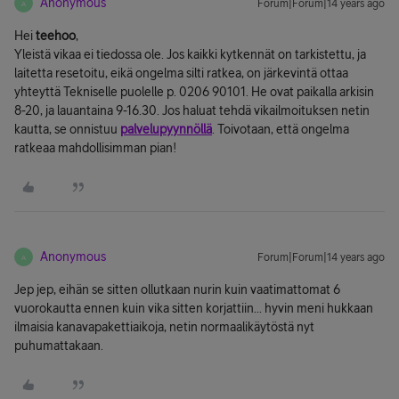
Anonymous
Forum|Forum|14 years ago
A
Hei
teehoo
,
Yleistä vikaa ei tiedossa ole. Jos kaikki kytkennät on tarkistettu, ja
laitetta resetoitu, eikä ongelma silti ratkea, on järkevintä ottaa
yhteyttä Tekniselle puolelle p. 0206 90101. He ovat paikalla arkisin
8-20, ja lauantaina 9-16.30. Jos haluat tehdä vikailmoituksen netin
kautta, se onnistuu
palvelupyynnöllä
. Toivotaan, että ongelma
ratkeaa mahdollisimman pian!
Anonymous
Forum|Forum|14 years ago
A
Jep jep, eihän se sitten ollutkaan nurin kuin vaatimattomat 6
vuorokautta ennen kuin vika sitten korjattiin... hyvin meni hukkaan
ilmaisia kanavapakettiaikoja, netin normaalikäytöstä nyt
puhumattakaan.