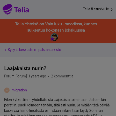
Telia.fi etusivulle
Telia Yhteisö on Vain luku -moodissa, kunnes
sulkeutuu kokonaan lokakuussa
Kysy ja keskustele -palstan arkisto
Laajakaista nurin?
Forum|Forum|11 years ago
2 kommenttia
migration
M
Eilen kytkettiin n. yhdeltätoista laajakaista toimintaan. Ja toimikin
peräti n. puoli kolmeen tänään, siitä asti nurin. Ja mitään tätä päivää
koskevaa häiriöilmoitusta ei mistään äkkiseltään löydy Soneran