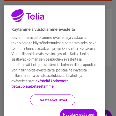
Älä jää paitsi – osallistu ja voita!
Tilaa Telian uutiskirje ja olet mukana arvonnassa.
Käytämme sivustollamme evästeitä
Samalla saat parhaat asiakasedut suoraan
Käytämme sivustollamme evästeitä ja vastaavia
sähköpostiisi.
teknologioita käyttökokemuksen parantamiseksi sekä
toiminnallisiin, tilastollisiin ja markkinointitarkoituksiin.
Voit hallinnoida evästevalintojasi alla. Kaikki luokat
Tilaa nyt
sisältävät kolmansien osapuolien evästeitä ja
merkitsevät tietojen siirtämistä kolmansille osapuolille.
Voit hallinnoida evästeitä tai poistaa ne käytöstä
milloin tahansa evästeasetuksissa. Lisätietoja
evästeistä saat
evästeitä koskevasta
tietosuojaselosteestamme.
Käyttöehdot
Accessibility statement
Evästeasetukset
Hyväksy evästeet