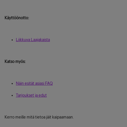
Käyttöönotto:
Liikkuva Laajakaista
Katso myös:
Näin esität asiasi FAQ
Tarjoukset ja edut
Kerro meille mitä tietoa jäit kaipaamaan.