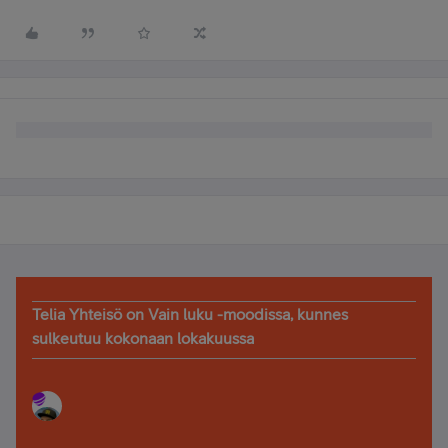
Telia Yhteisö on Vain luku -moodissa, kunnes
sulkeutuu kokonaan lokakuussa