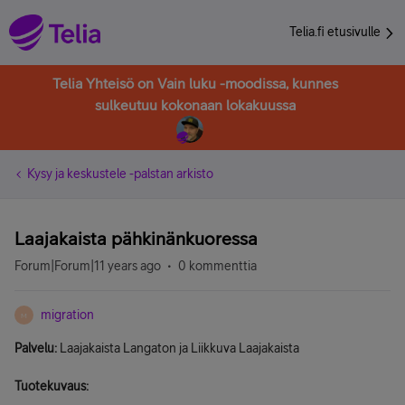
Telia.fi etusivulle
Telia Yhteisö on Vain luku -moodissa, kunnes
sulkeutuu kokonaan lokakuussa
Kysy ja keskustele -palstan arkisto
Laajakaista pähkinänkuoressa
Forum|Forum|11 years ago
0 kommenttia
migration
M
Palvelu:
Laajakaista Langaton ja Liikkuva Laajakaista
Tuotekuvaus: