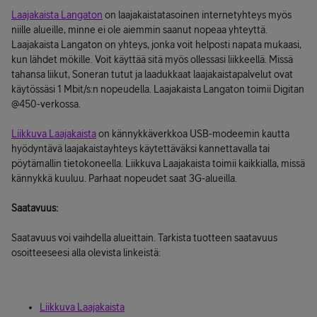
Laajakaista Langaton
on laajakaistatasoinen internetyhteys myös
niille alueille, minne ei ole aiemmin saanut nopeaa yhteyttä.
Laajakaista Langaton on yhteys, jonka voit helposti napata mukaasi,
kun lähdet mökille. Voit käyttää sitä myös ollessasi liikkeellä. Missä
tahansa liikut, Soneran tutut ja laadukkaat laajakaistapalvelut ovat
käytössäsi 1 Mbit/s:n nopeudella. Laajakaista Langaton toimii Digitan
@450-verkossa.
Liikkuva Laajakaista
on kännykkäverkkoa USB-modeemin kautta
hyödyntävä laajakaistayhteys käytettäväksi kannettavalla tai
pöytämallin tietokoneella. Liikkuva Laajakaista toimii kaikkialla, missä
kännykkä kuuluu. Parhaat nopeudet saat 3G-alueilla.
Saatavuus:
Saatavuus voi vaihdella alueittain. Tarkista tuotteen saatavuus
osoitteeseesi alla olevista linkeistä:
Liikkuva Laajakaista