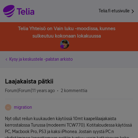
Telia.fi etusivulle
Telia Yhteisö on Vain luku -moodissa, kunnes
sulkeutuu kokonaan lokakuussa
Kysy ja keskustele -palstan arkisto
Laajakaista pätkii
Forum|Forum|11 years ago
2 kommenttia
migration
M
Nyt ollut reilun kuukauden käytössä 10mt kaapelilaajakaista
kerrostalossa Turussa (modeemi TCW770). Kotitaloudessa käytössä
PC, Macbook Pro, PS3 ja kaksi iPhonea. Jostain syystä PC:n