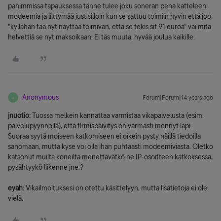
pahimmissa tapauksessa tänne tulee joku soneran pena katteleen
modeemia ja liittymää just silloin kun se sattuu toimiin hyvin että joo,
"kyllähän tää nyt näyttää toimivan, että se tekis sit 91 euroa" vai mitä
helvettiä se nyt maksoikaan. Ei täs muuta, hyvää joulua kaikille.
Anonymous
Forum|Forum|14 years ago
A
jnuotio:
Tuossa melkein kannattaa varmistaa vikapalvelusta (esim.
palvelupyynnöllä), että firmispäivitys on varmasti mennyt läpi.
Suoraa syytä moiseen katkomiseen ei oikein pysty näillä tiedoilla
sanomaan, mutta kyse voi olla ihan puhtaasti modeemiviasta. Oletko
katsonut muilta koneilta menettävätkö ne IP-osoitteen katkoksessa,
pysähtyykö liikenne jne.?
eyah:
Vikailmoituksesi on otettu käsittelyyn, mutta lisätietoja ei ole
vielä.