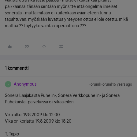
väititte että vika tässä päässä - mutta ei kuitenkaa pitänyt
paikkaansa. tänään sentään myönsitte että ongelma ilmeiseti
soneralla - mutta mitään ei kuitenkaan asian eteen tunnu
tapahtuvan. myöskään luvattua yhteyden ottoa ei ole otettu. mikä
mättää ?? täytyykö vaihtaa operaattoria ???
1 kommentti
Anonymous
Forum|Forum|16 years ago
A
Sonera Laajakaista Puhelin-, Sonera Verkkopuhelin- ja Sonera
Puhekaista -palveluissa oli vikaa eilen.
Vika alkoi 19.8.2009 klo 12:00
Vika on korjattu 19.8.2009 klo 18:20
T. Tapio