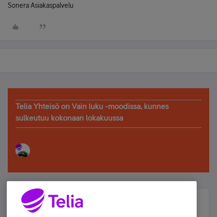
Sonera Asiakaspalvelu
Telia Yhteisö on Vain luku -moodissa, kunnes
sulkeutuu kokonaan lokakuussa
Älä jää paitsi – osallistu ja voita!