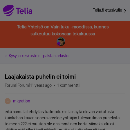
Telia.fi etusivulle
Telia Yhteisö on Vain luku -moodissa, kunnes
sulkeutuu kokonaan lokakuussa
Kysy ja keskustele -palstan arkisto
Laajakaista puhelin ei toimi
Forum|Forum|11 years ago
1 kommentti
migration
M
eikä aamulla tehdyllä vikailmoituksella näytä olevan vaikutusta -
kuinkahan kauan sonera arvelee yrittäjän tulevan ilman puhelinta
toimeen ??? ei muuten ole ensimmäinen kerta. viimeksi aluksi