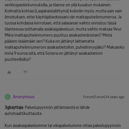
verkkopankkitunnuksilla, ja tilanne on yllä kuvatun mukainen.
Kolmatta kohtaa (Laajakaistaliittymä) kokeilin myös, mutta sain vain
ilmoituksen, ettei käyttäjätiedoissani ole matkapuhelinnumeroa. Ja
tuossa kohdassa kerrotaan, että salasanan vaihto onnistuu tässä
tilanteessa soittamalla asiakaspalveluun, mutta vaihto maksaa 9eur.
Miksi matkapuhelinnumero puuttuu asiakastiedoistani? Mistä
pääsen lisäämään sen? Kuka on jättänyt laittamatta
matkapuhelinnumeroni asiakastietoihin, puhelinmyyjäkö? Maksanko
minä 9 euroa siitä, että Sonera on jättänyt asiakastietoni
puutteellisíksi?
Anonymous
Forum|Forum|14 years ago
A
3gkayttaja
: Palvelupyynnön jättämisestä ei lähde
automaattikuittausta.
Kun asiakaspalvelumme tai vikapalvelumme ottaa palvelupyynnön