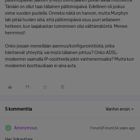
pätkimispäivän jälkeen yhteys toimii jälleen pitkän aikaa moitteetta.
Tänään on ollut taas tällainen pätkimispäivä. Edellinen oli joskus
viime vuoden puolella. Onneksi näitä on harvoin, mutta Murphyn
laki pitää huolen siitä, että pätkimispäivä osuu juuri sellaiseen
hetkeen, kun laajakaistan toimiminen olisi välttämätöntä. Menee
herrrrmot!
Onko jossain meneillään asennus/konfigurointitöitä, jotka
häiritsevät yhteyttä, vai mistä tällainen johtuu? Onko ADSL-
modeemin saamalla IP-osoitteella jokin vanhenemisaika? Mutta kun
modeemin boottauskaan ei aina auta.
5 kommenttia
Vanhin ensin
Anonymous
Forum|Forum|14 years ago
A
Hei 3gkayttaja