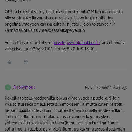
Oletko kokeillut yhteyttäsi toisella modeemilla? Mikäli mahdollista
niin voisit kokeilla varmistaa ettei vika jää omiin laitteisiisi. Jos
ongelma yhteyden kanssa kuitenkin jatkuu ja on toistuvaa niin
kannattaa olla siitä yhteydessä vikapalveluun.
Voit jättää vikailmoituksen
palvelupyyntölomakkeella
tai soittamalla
vikapalveluun 0206 90101, ma-pe 8-20, la 9-16.30.
Anonymous
Forum|Forum|14 years ago
A
Kokeilin toisella modeemilla joskus viime vuoden puolella. Silloin
vika toistui sekä omalla että lainamodeemilla, mutta kuten kerroin,
hetken päästä yhteys toimi moitteetta myös omalla modeemillani.
Tällä hetkellä olen mokkulan varassa, koneen käynnistyksen
yhteydessä lankalaajakaista toimi (huomasin sen kun TomTomin
softa ilmoitti tulleista päivityksistä), mutta käynnistäessäni selaimen