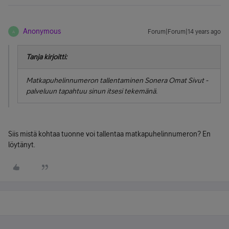
Anonymous
Forum|Forum|14 years ago
A
Tanja kirjoitti:
Matkapuhelinnumeron tallentaminen Sonera Omat Sivut -
palveluun tapahtuu sinun itsesi tekemänä.
Siis mistä kohtaa tuonne voi tallentaa matkapuhelinnumeron? En
löytänyt.