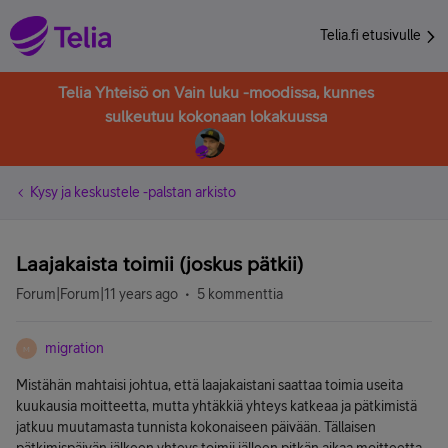
Telia.fi etusivulle
Telia Yhteisö on Vain luku -moodissa, kunnes
sulkeutuu kokonaan lokakuussa
Kysy ja keskustele -palstan arkisto
Laajakaista toimii (joskus pätkii)
Forum|Forum|11 years ago
5 kommenttia
migration
M
Mistähän mahtaisi johtua, että laajakaistani saattaa toimia useita
kuukausia moitteetta, mutta yhtäkkiä yhteys katkeaa ja pätkimistä
jatkuu muutamasta tunnista kokonaiseen päivään. Tällaisen