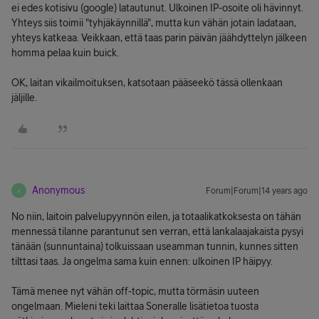
ei edes kotisivu (google) latautunut. Ulkoinen IP-osoite oli hävinnyt.
Yhteys siis toimii "tyhjäkäynnillä", mutta kun vähän jotain ladataan,
yhteys katkeaa. Veikkaan, että taas parin päivän jäähdyttelyn jälkeen
homma pelaa kuin buick.
OK, laitan vikailmoituksen, katsotaan pääseekö tässä ollenkaan
jäljille.
Anonymous
Forum|Forum|14 years ago
A
No niin, laitoin palvelupyynnön eilen, ja totaalikatkoksesta on tähän
mennessä tilanne parantunut sen verran, että lankalaajakaista pysyi
tänään (sunnuntaina) tolkuissaan useamman tunnin, kunnes sitten
tilttasi taas. Ja ongelma sama kuin ennen: ulkoinen IP häipyy.
Tämä menee nyt vähän off-topic, mutta törmäsin uuteen
ongelmaan. Mieleni teki laittaa Soneralle lisätietoa tuosta