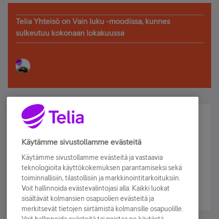
Telia Yhteisö on Vain luku -moodissa, kunnes
sulkeutuu kokonaan lokakuussa
Älä jää paitsi – osallistu ja voita!
Tilaa Telian uutiskirje ja olet mukana arvonnassa.
Käytämme sivustollamme evästeitä
Samalla saat parhaat asiakasedut suoraan
Käytämme sivustollamme evästeitä ja vastaavia
sähköpostiisi.
teknologioita käyttökokemuksen parantamiseksi sekä
toiminnallisiin, tilastollisiin ja markkinointitarkoituksiin.
Voit hallinnoida evästevalintojasi alla. Kaikki luokat
Tilaa nyt
sisältävät kolmansien osapuolien evästeitä ja
merkitsevät tietojen siirtämistä kolmansille osapuolille.