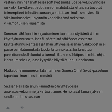
vastaan, niin he tarvittaessa soittavat sinulle. Jos palvelupyynnössä
on kaikki tarvittavat tiedot, niin on mahdollista, että siinä toivotut
toimenpiteet tehdään suoraan ja kuitataan sinulle sms-viestillä.
Vikailmoituspalvelupyynnön kohdalla tämä tarkoittaa
vikailmoituksen kirjaamista.
Soneran sähköpostiin kirjautuminen tapahtuu käyttämällä joko
käyttäjätunnusta tai inet.fi -päätteistä sähköpostiosoitetta
käyttäjätunnuskentässä ja tähän liittyvää salasanaa. Sähköpostiin ei
pääse pankkitunnuksilla luoduilla tunnuksilla. Jos kirjautuu
pankkitunnuksilla luoduilla tunnuksilla, niin sähköposti -kohta ohjaa
kirjautumissivulle, jossa kysytään käyttäjätunnus ja salasana.
Matkapuhelinnumeron tallentaminen Sonera Omat Sivut -palveluun
tapahtuu sinun itsesi tekemänä.
Salasana-asiasta sinun kannattaa olla yhteydessä
asiakaspalveluumme ja kertoa tilanne. He hoitavat tämän jälkeen
sinulle uuden salasanan.