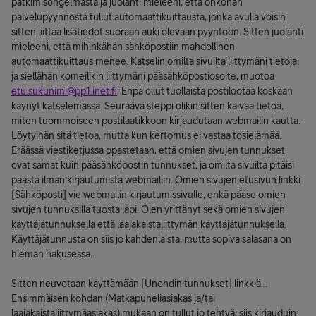
pätkimisongelmasta ja juolahti mieleeni, että onkohan
palvelupyynnöstä tullut automaattikuittausta, jonka avulla voisin
sitten liittää lisätiedot suoraan auki olevaan pyyntöön. Sitten juolahti
mieleeni, että mihinkähän sähköpostiin mahdollinen
automaattikuittaus menee. Katselin omilta sivuilta liittymäni tietoja,
ja siellähän komeilikin liittymäni pääsähköpostiosoite, muotoa
etu.sukunimi@pp1.inet.fi
. Enpä ollut tuollaista postilootaa koskaan
käynyt katselemassa. Seuraava steppi olikin sitten kaivaa tietoa,
miten tuommoiseen postilaatikkoon kirjaudutaan webmailin kautta.
Löytyihän sitä tietoa, mutta kun kertomus ei vastaa tosielämää.
Eräässä viestiketjussa opastetaan, että omien sivujen tunnukset
ovat samat kuin pääsähköpostin tunnukset, ja omilta sivuilta pitäisi
päästä ilman kirjautumista webmailiin. Omien sivujen etusivun linkki
[Sähköposti] vie webmailin kirjautumissivulle, enkä pääse omien
sivujen tunnuksilla tuosta läpi. Olen yrittänyt sekä omien sivujen
käyttäjätunnuksella että laajakaistaliittymän käyttäjätunnuksella.
Käyttäjätunnusta on siis jo kahdenlaista, mutta sopiva salasana on
hieman hakusessa...
Sitten neuvotaan käyttämään [Unohdin tunnukset] linkkiä...
Ensimmäisen kohdan (Matkapuheliasiakas ja/tai
laajakaistaliittymäasiakas) mukaan on tullut jo tehtyä, siis kirjauduin