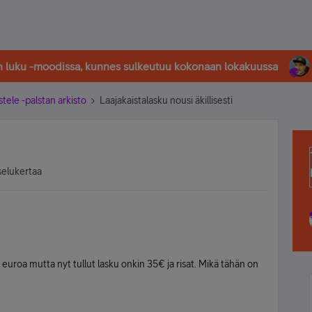
in luku -moodissa, kunnes sulkeutuu kokonaan lokakuussa
stele -palstan arkisto
Laajakaistalasku nousi äkillisesti
selukertaa
 euroa mutta nyt tullut lasku onkin 35€ ja risat. Mikä tähän on