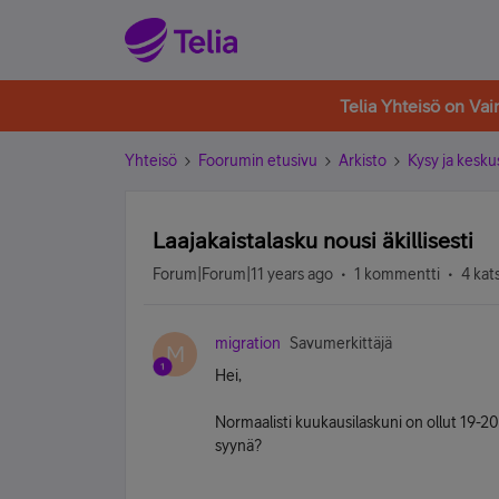
Telia Yhteisö on Va
Yhteisö
Foorumin etusivu
Arkisto
Kysy ja kesku
Laajakaistalasku nousi äkillisesti
Forum|Forum|11 years ago
1 kommentti
4 kat
migration
Savumerkittäjä
M
Hei,
Normaalisti kuukausilaskuni on ollut 19-20
syynä?