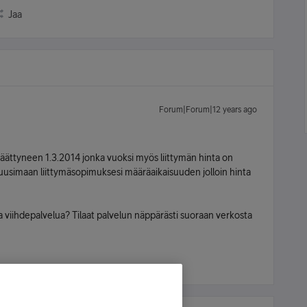
Jaa
Forum|Forum|12 years ago
äättyneen 1.3.2014 jonka vuoksi myös liittymän hinta on
n uusimaan liittymäsopimuksesi määräaikaisuuden jolloin hinta
a viihdepalvelua? Tilaat palvelun näppärästi suoraan verkosta