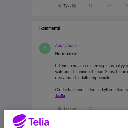
Tykkää
1 kommentti
Anonymous
A
Hei
mikkosim
,
Liittymäsi määräaikainen sopimus näkyy p
vaihtunut listahinnoitteluun. Suosittelisi
olisi varmasti edullisempi sinulle!
Oletko harkinnut liittymäsi kylkeen Soner
Täällä
Tykkää