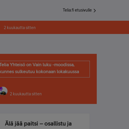
Telia.fi etusivulle
2 kuukautta sitten
Telia Yhteisö on Vain luku -moodissa,
kunnes sulkeutuu kokonaan lokakuussa
2 kuukautta sitten
Älä jää paitsi – osallistu ja