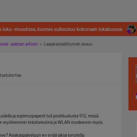
in luku -moodissa, kunnes sulkeutuu kokonaan lokakuussa
stele -palstan arkisto
Laajakaistaliittymän avaus
atselukertaa
uolella ja sopimuspaperit tuli postiluukusta 9.12, missä
evan myöhemmin tekstiviestinä ja WLAN modeemin myös.
iive? Asiakaspalveluun en enää jaksa jonotella.