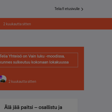
Telia.fi etusivulle
2 kuukautta sitten
Telia Yhteisö on Vain luku -moodissa,
kunnes sulkeutuu kokonaan lokakuussa
2 kuukautta sitten
Älä jää paitsi – osallistu ja