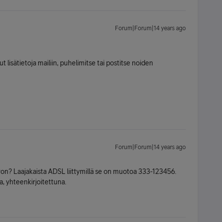
Forum|Forum|14 years ago
lut lisätietoja mailiin, puhelimitse tai postitse noiden
Forum|Forum|14 years ago
eron? Laajakaista ADSL liittymillä se on muotoa 333-123456.
a, yhteenkirjoitettuna.