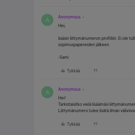
Anonymous
A
Hei,
lisäsin liittymänumeron profiiliin. Ei ole tul
sopimuspapereiden jälkeen.
-Sami
Tykkää
Anonymous
A
Hei!
Tarkistaisitko vielä lisäämäsi liittymänum
Liittymänumero tulee lisätä ilman väliviiva
Tykkää