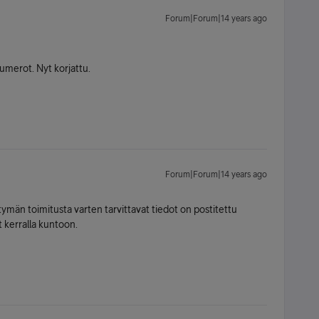
Forum|Forum|14 years ago
 numerot. Nyt korjattu.
Forum|Forum|14 years ago
ittymän toimitusta varten tarvittavat tiedot on postitettu
ut kerralla kuntoon.