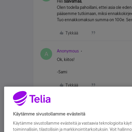
Hei
slaivamaa
,
Olen todella pahoillani, ettei asia ole edenn
pääsemme tutkimaan, miksi ennakkokirje
Tuo ennakkomaksun summa on 100e. Sen voi
Tykkää
Anonymous
A
Ok, kiitos!
-Sami
Tykkää
Käytämme sivustollamme evästeitä
Käytämme sivustollamme evästeitä ja vastaavia teknologioita kä
toiminnallisiin, tilastollisiin ja markkinointitarkoituksiin. Voit hallinn