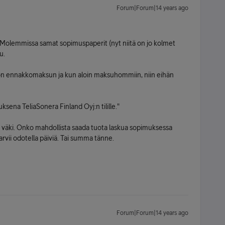
Forum|Forum|14 years ago
a. Molemmissa samat sopimuspaperit (nyt niitä on jo kolmet
u.
tuon ennakkomaksun ja kun aloin maksuhommiin, niin eihän
ena TeliaSonera Finland Oyj:n tilille."
an väki. Onko mahdollista saada tuota laskua sopimuksessa
arvii odotella päiviä. Tai summa tänne.
Forum|Forum|14 years ago