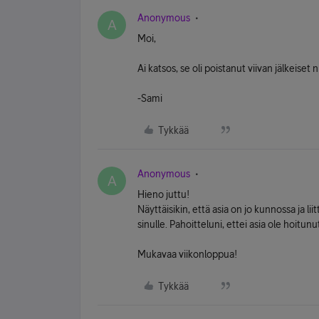
Anonymous
A
Moi,
Ai katsos, se oli poistanut viivan jälkeiset
-Sami
Tykkää
Anonymous
A
Hieno juttu!
Näyttäisikin, että asia on jo kunnossa ja li
sinulle. Pahoitteluni, ettei asia ole hoitun
Mukavaa viikonloppua!
Tykkää