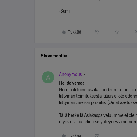
-Sami
Tykkää
8 kommenttia
Anonymous
A
Hei
slaivamaa
!
Normaali toimitusaika modeemille on noin v
liittymän toimituksesta, tilaus ei ole eden
liittymänumeron profiiliisi (Omat asetukset
Tällä hetkellä Asiakaspalveluumme ei ole 
myös olla puhelimitse yhteydessä numer
Tykkää