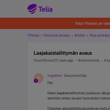
Telia Yhteisö on Va
Yhteisö
Foorumin etusivu
Arkisto
Kysy ja kesku
Laajakaistaliittymän avaus
Forum|Forum|11 years ago
8 kommenttia
6 k
migration
Savumerkittäjä
M
Hei,
tilasin laajakaistaliittymän joulukuun alkup
sanottiin omien sivujen tunnuksien tul
Onkohan asia käsittelyssä vielä vai mistä v