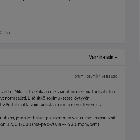
Jaa
Vanhin ensin
Forum|Forum|14 years ago
iikko. Mikäli et vieläkään ole saanut modeemia tai lisätietoa
nyt normaalisti. Lisäisitkö sopimuksesta löytyvän
->Profiili), jotta voin tarkistaa toimituksen etenemistä.
ruuhkaa, joten jos haluat pikaisemman vastauksen asiaan, voit
oon 0200 17000 (ma-pe 8-20, la 9-16.30, mpm/pvm).