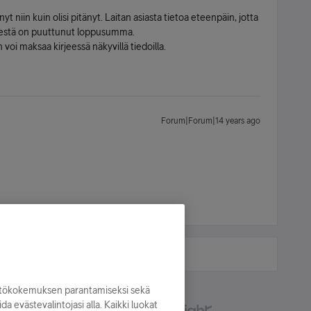
yt niin kuin olisi pitänyt. Laitan asiasta tietoa eteenpäin, jotta
estä on puuttunut loppusumma.
 maksaa kirjeessä näkyvillä tiedoilla.
Forum|Forum|14 years ago
yttökokemuksen parantamiseksi sekä
oida evästevalintojasi alla. Kaikki luokat