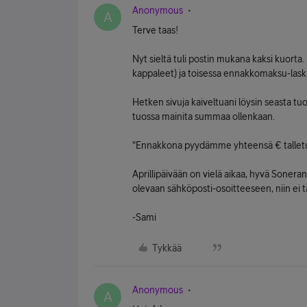
Anonymous
A
Terve taas!
Nyt sieltä tuli postin mukana kaksi kuort
kappaleet) ja toisessa ennakkomaksu-lask
Hetken sivuja kaiveltuani löysin seasta 
tuossa mainita summaa ollenkaan.
"Ennakkona pyydämme yhteensä € talletuks
Aprillipäivään on vielä aikaa, hyvä Soner
olevaan sähköposti-osoitteeseen, niin ei t
-Sami
Tykkää
Anonymous
A