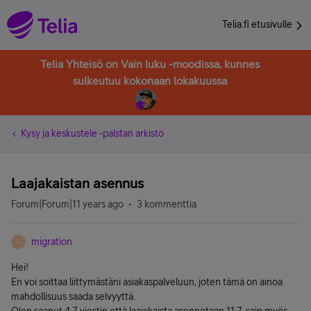
Telia.fi etusivulle
Telia Yhteisö on Vain luku -moodissa, kunnes
sulkeutuu kokonaan lokakuussa
Kysy ja keskustele -palstan arkisto
Laajakaistan asennus
Forum|Forum|11 years ago
3 kommenttia
migration
M
Hei!
En voi soittaa liittymästäni asiakaspalveluun, joten tämä on ainoa
mahdollisuus saada selvyyttä.