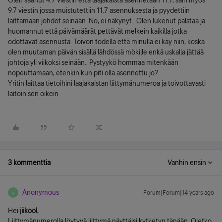
Olen saanut 4.7 viestin että laajakaista asennetaan 11.7, sain myös
9.7 viestin jossa muistutettiin 11.7 asennuksesta ja pyydettiin
laittamaan johdot seinään. No, ei näkynyt.. Olen lukenut palstaa ja
huomannut että päivämäärät pettävät melkein kaikilla jotka
odottavat asennusta. Toivon todella että minulla ei käy niin, koska
olen muutaman päivän sisällä lähdössä mökille enkä uskalla jättää
johtoja yli viikoksi seinään.. Pystyykö hommaa mitenkään
nopeuttamaan, etenkin kun piti olla asennettu jo?
Yritin laittaa tietoihini laajakaistan liittymänumeroa ja toivottavasti
laitoin sen oikein.
3 kommenttia
Vanhin ensin
Anonymous
Forum|Forum|14 years ago
A
Hei
jiikool
,
Liittymänumerolla löytyvä liittymä näyttäisi kytketyn tänään. Oletko