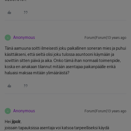
Anonymous
Forum|Forum|13 years ago
A
Tänä aamuuna soitti ilmeisesti joku paikallinen soneran mies ja puhui
käsittäkseni, että sieltä olisi joku tulossa asuntooni käymään ja
sovittiin sitten päivä ja aika. Onko tämä ihan normaali toimenpide,
koska en ainakaan tilannut mitään asentajaa paikanpäälle enkä
haluaisi maksaa mitään ylimääräistä?
Anonymous
Forum|Forum|13 years ago
A
Hei
jipolr
,
joissain tapauksissa asentaja voi katsoa tarpeelliseksi käydä