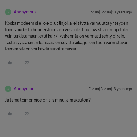
Anonymous
Forum|Forum|13 years ago
A
Koska modeemisi ei ole ollut linjoilla, ei täyttä varmuutta yhteyden
toimivuudesta huoneistoon asti vielä ole. Luultavasti asentaja tulee
vain tarkistamaan, että kaikki kytkennät on varmasti tehty oikein.
Tästä syystä sinun kanssasi on sovittu aika, jolloin tuon varmistavan
toimenpiteen voi käydä suorittamassa.
Anonymous
Forum|Forum|13 years ago
A
Ja tämä toimenpide on siis minulle maksuton?