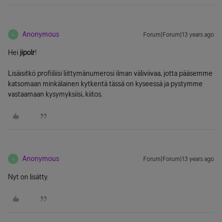
Anonymous
Forum|Forum|13 years ago
A
Hei
jipolr
!
Lisäisitkö profiiliisi liittymänumerosi ilman väliviivaa, jotta pääsemme
katsomaan minkälainen kytkentä tässä on kyseessä ja pystymme
vastaamaan kysymyksiisi, kiitos.
Anonymous
Forum|Forum|13 years ago
A
Nyt on lisätty.