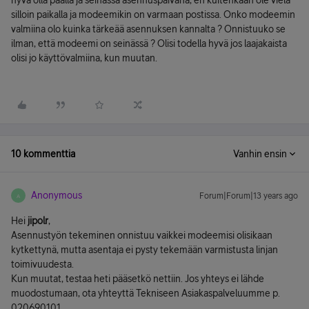
hyvä olla päällä ja seinässä asennuspäivänä, en kuitenkaan ole vielä
silloin paikalla ja modeemikin on varmaan postissa. Onko modeemin
valmiina olo kuinka tärkeää asennuksen kannalta ? Onnistuuko se
ilman, että modeemi on seinässä ? Olisi todella hyvä jos laajakaista
olisi jo käyttövalmiina, kun muutan.
10 kommenttia
Vanhin ensin
Anonymous
Forum|Forum|13 years ago
A
Hei
jipolr
,
Asennustyön tekeminen onnistuu vaikkei modeemisi olisikaan
kytkettynä, mutta asentaja ei pysty tekemään varmistusta linjan
toimivuudesta.
Kun muutat, testaa heti pääsetkö nettiin. Jos yhteys ei lähde
muodostumaan, ota yhteyttä Tekniseen Asiakaspalveluumme p.
020690101.