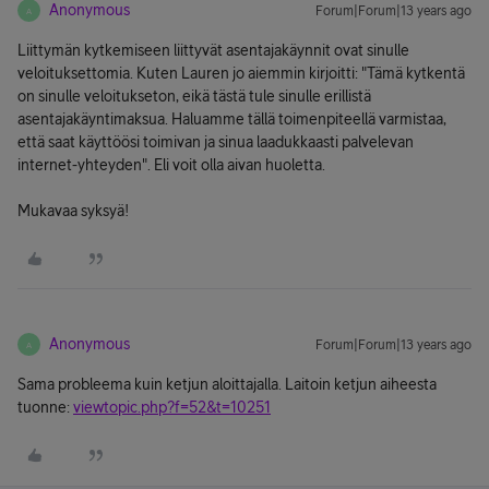
Anonymous
Forum|Forum|13 years ago
A
Liittymän kytkemiseen liittyvät asentajakäynnit ovat sinulle
veloituksettomia. Kuten Lauren jo aiemmin kirjoitti: "Tämä kytkentä
on sinulle veloitukseton, eikä tästä tule sinulle erillistä
asentajakäyntimaksua. Haluamme tällä toimenpiteellä varmistaa,
että saat käyttöösi toimivan ja sinua laadukkaasti palvelevan
internet-yhteyden". Eli voit olla aivan huoletta.
Mukavaa syksyä!
Anonymous
Forum|Forum|13 years ago
A
Sama probleema kuin ketjun aloittajalla. Laitoin ketjun aiheesta
tuonne:
viewtopic.php?f=52&t=10251