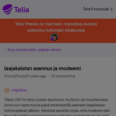
Telia.fi etusivulle
Telia Yhteisö on Vain luku -moodissa, kunnes
sulkeutuu kokonaan lokakuussa
Kysy ja keskustele -palstan arkisto
laajakaistan asennus ja modeemi
Forum|Forum|11 years ago
10 kommenttia
migration
M
Tilasin 24/1 m netin uuteen asuntooni, mutta en ole muuttamassa
sinne kuin vasta muuta päivä tekstiviestillä saamaani laajakaistan
toimituspäivän jälkeen. Viestissä sanottiin myös, että modeemi olisi