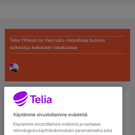
Telia Yhteisö on Vain luku -moodissa, kunnes
sulkeutuu kokonaan lokakuussa
Älä jää paitsi – osallistu ja voita!
Tilaa Telian uutiskirje ja olet mukana arvonnassa.
Käytämme sivustollamme evästeitä
Samalla saat parhaat asiakasedut suoraan
Käytämme sivustollamme evästeitä ja vastaavia
sähköpostiisi.
teknologioita käyttökokemuksen parantamiseksi sekä