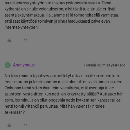
tarkistamassa yhteyden toimivuus pistorasialta saakka. Tämä
kytkentä on sinulle veloitukseton, eikä tästä tule sinulle erillistä
asentajakäyntimaksua. Haluamme tällä toimenpiteellä varmistaa,
että saat käyttöösi toimivan ja sinua laadukkaasti palvelevan
internet-yhteyden.
Anonymous
Forum|Forum|13 years ago
A
No tässä minun tapuksessani netti kytketään päälle jo ennen kun
edes muutan ja tämä soneran mies tulee sitten vielä tämän jälkeen.
Onkohan tämä sitten ihan toimiva ratkaisu, että asentaja tulee
asuntooni vasta sitten kun netti on jo kytketty päälle? Auttaako hän
esim. jos minulla on ollut ongelmia netin kytkemisen kanssa tai jos
netti toimii yritänkö peruuttaa. Mitä hän yleensäkin tulee
tekemään?