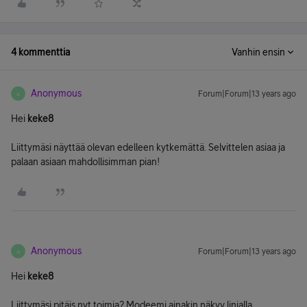
4 kommenttia
Vanhin ensin
Anonymous
Forum|Forum|13 years ago
A
Hei
keke8
Liittymäsi näyttää olevan edelleen kytkemättä. Selvittelen asiaa ja
palaan asiaan mahdollisimman pian!
Anonymous
Forum|Forum|13 years ago
A
Hei
keke8
Liittymäsi pitäis nyt toimia? Modeemi ainakin näkyy linjalla.