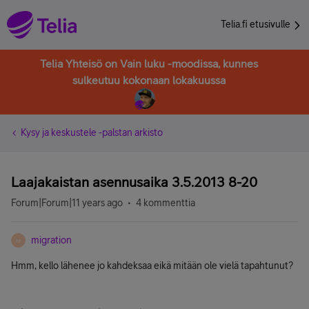
Telia.fi etusivulle
Telia Yhteisö on Vain luku -moodissa, kunnes
sulkeutuu kokonaan lokakuussa
Kysy ja keskustele -palstan arkisto
Laajakaistan asennusaika 3.5.2013 8-20
Forum|Forum|11 years ago
4 kommenttia
migration
M
Hmm, kello lähenee jo kahdeksaa eikä mitään ole vielä tapahtunut?