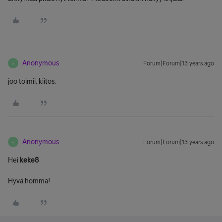
Anonymous
Forum|Forum|13 years ago
A
joo toimii, kiitos.
Anonymous
Forum|Forum|13 years ago
A
Hei
keke8
Hyvä homma!