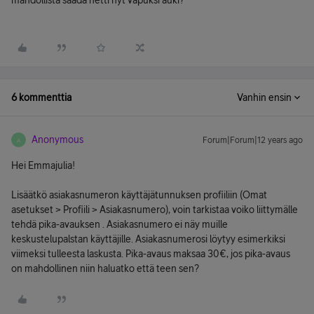
mahdollista saada netti nyt vapuksi auki?
6 kommenttia
Vanhin ensin
Anonymous
Forum|Forum|12 years ago
A
Hei Emmajulia!
Lisäätkö asiakasnumeron käyttäjätunnuksen profiiliin (Omat
asetukset > Profiili > Asiakasnumero), voin tarkistaa voiko liittymälle
tehdä pika-avauksen . Asiakasnumero ei näy muille
keskustelupalstan käyttäjille. Asiakasnumerosi löytyy esimerkiksi
viimeksi tulleesta laskusta. Pika-avaus maksaa 30€, jos pika-avaus
on mahdollinen niin haluatko että teen sen?