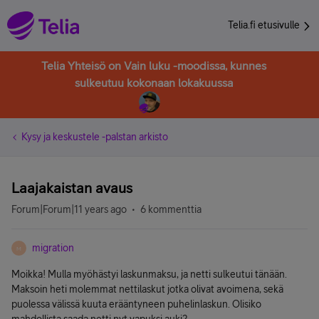
Telia.fi etusivulle
Telia Yhteisö on Vain luku -moodissa, kunnes
sulkeutuu kokonaan lokakuussa
Kysy ja keskustele -palstan arkisto
Laajakaistan avaus
Forum|Forum|11 years ago
6 kommenttia
migration
M
Moikka! Mulla myöhästyi laskunmaksu, ja netti sulkeutui tänään.
Maksoin heti molemmat nettilaskut jotka olivat avoimena, sekä
puolessa välissä kuuta erääntyneen puhelinlaskun. Olisiko