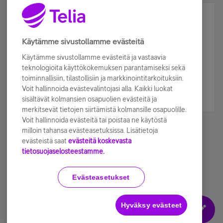
Älä jää paitsi – osallistu ja voita!
Tilaa Telian uutiskirje ja olet mukana arvonnassa.
Käytämme sivustollamme evästeitä
Samalla saat parhaat asiakasedut suoraan
Käytämme sivustollamme evästeitä ja vastaavia
sähköpostiisi.
teknologioita käyttökokemuksen parantamiseksi sekä
toiminnallisiin, tilastollisiin ja markkinointitarkoituksiin.
Voit hallinnoida evästevalintojasi alla. Kaikki luokat
Tilaa nyt
sisältävät kolmansien osapuolien evästeitä ja
merkitsevät tietojen siirtämistä kolmansille osapuolille.
Voit hallinnoida evästeitä tai poistaa ne käytöstä
milloin tahansa evästeasetuksissa. Lisätietoja
evästeistä saat
evästeitä koskevasta
tietosuojaselosteestamme.
Käyttöehdot
Accessibility statement
Evästeasetukset
Hyväksy evästeet
Evästeasetukset