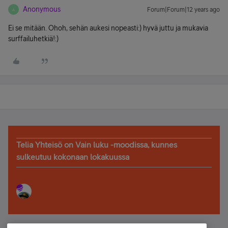
Anonymous
Forum|Forum|12 years ago
A
Ei se mitään. Ohoh, sehän aukesi nopeasti:) hyvä juttu ja mukavia
surffailuhetkiä!:)
Telia Yhteisö on Vain luku -moodissa, kunnes
sulkeutuu kokonaan lokakuussa