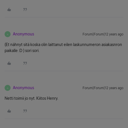
Anonymous
Forum|Forum|12 years ago
A
(Et nähnyt sitä koska olin laittanut eilen laskunnumeron asiakasnron
paikalle :D ) sori sori.
Anonymous
Forum|Forum|12 years ago
A
Netti toimii jo nyt. Kiitos Henry.