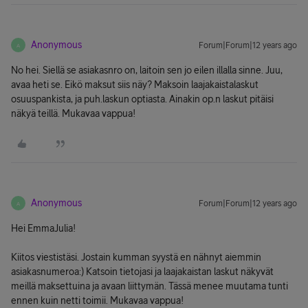
Anonymous
Forum|Forum|12 years ago
A
No hei. Siellä se asiakasnro on, laitoin sen jo eilen illalla sinne. Juu,
avaa heti se. Eikö maksut siis näy? Maksoin laajakaistalaskut
osuuspankista, ja puh.laskun optiasta. Ainakin op.n laskut pitäisi
näkyä teillä. Mukavaa vappua!
Anonymous
Forum|Forum|12 years ago
A
Hei EmmaJulia!
Kiitos viestistäsi. Jostain kumman syystä en nähnyt aiemmin
asiakasnumeroa:) Katsoin tietojasi ja laajakaistan laskut näkyvät
meillä maksettuina ja avaan liittymän. Tässä menee muutama tunti
ennen kuin netti toimii. Mukavaa vappua!