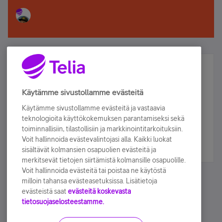
Älä jää paitsi – osallistu ja voita!
Tilaa Telian uutiskirje ja olet mukana arvonnassa.
Käytämme sivustollamme evästeitä
Samalla saat parhaat asiakasedut suoraan
Käytämme sivustollamme evästeitä ja vastaavia
sähköpostiisi.
teknologioita käyttökokemuksen parantamiseksi sekä
toiminnallisiin, tilastollisiin ja markkinointitarkoituksiin.
Voit hallinnoida evästevalintojasi alla. Kaikki luokat
Tilaa nyt
sisältävät kolmansien osapuolien evästeitä ja
merkitsevät tietojen siirtämistä kolmansille osapuolille.
Voit hallinnoida evästeitä tai poistaa ne käytöstä
milloin tahansa evästeasetuksissa. Lisätietoja
evästeistä saat
evästeitä koskevasta
tietosuojaselosteestamme.