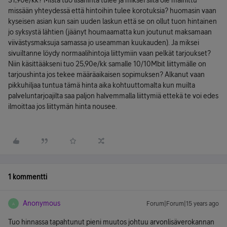
31,90e/kk? Mistä tuo lisähinta tulee ja miksei siitä ole mainittu
missään yhteydessä että hintoihin tulee korotuksia? huomasin vaan
kyseisen asian kun sain uuden laskun että se on ollut tuon hintainen
jo syksystä lähtien (jäänyt houmaamatta kun joutunut maksamaan
viivästysmaksuja samassa jo useamman kuukauden). Ja miksei
sivuiltanne löydy normaalihintoja liittymiin vaan pelkät tarjoukset?
Niin käsittääkseni tuo 25,90e/kk samalle 10/10Mbit liittymälle on
tarjoushinta jos tekee määräaikaisen sopimuksen? Alkanut vaan
pikkuhiljaa tuntua tämä hinta aika kohtuuttomalta kun muilta
palveluntarjoajilta saa paljon halvemmalla liittymiä ettekä te voi edes
ilmoittaa jos liittymän hinta nousee.
1 kommentti
Anonymous
Forum|Forum|15 years ago
A
Tuo hinnassa tapahtunut pieni muutos johtuu arvonlisäverokannan