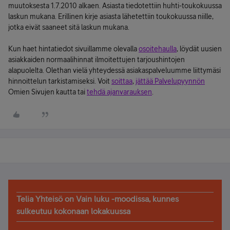
muutoksesta 1.7.2010 alkaen. Asiasta tiedotettiin huhti-toukokuussa
laskun mukana. Erillinen kirje asiasta lähetettiin toukokuussa niille,
jotka eivät saaneet sitä laskun mukana.
Kun haet hintatiedot sivuillamme olevalla
osoitehaulla
, löydät uusien
asiakkaiden normaalihinnat ilmoitettujen tarjoushintojen
alapuolelta. Olethan vielä yhteydessä asiakaspalveluumme liittymäsi
hinnoittelun tarkistamiseksi. Voit
soittaa
,
jättää Palvelupyynnön
Omien Sivujen kautta tai
tehdä ajanvarauksen
.
Telia Yhteisö on Vain luku -moodissa, kunnes
sulkeutuu kokonaan lokakuussa