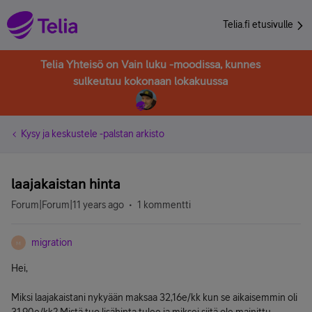
Telia.fi etusivulle
Telia Yhteisö on Vain luku -moodissa, kunnes
sulkeutuu kokonaan lokakuussa
Kysy ja keskustele -palstan arkisto
laajakaistan hinta
Forum|Forum|11 years ago
1 kommentti
migration
M
Hei,
Miksi laajakaistani nykyään maksaa 32,16e/kk kun se aikaisemmin oli